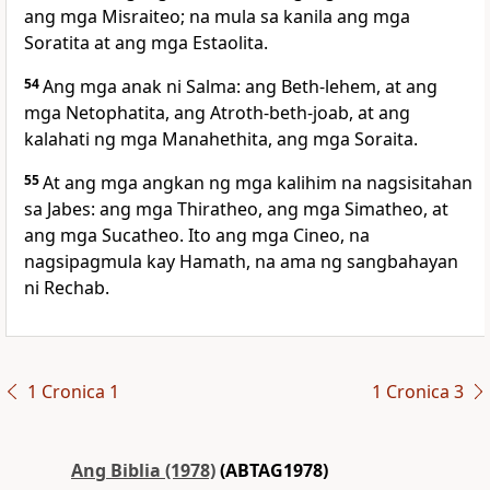
ang mga Misraiteo; na mula sa kanila ang mga
Soratita at ang mga Estaolita.
54
Ang mga anak ni Salma: ang Beth-lehem, at ang
mga Netophatita, ang Atroth-beth-joab, at ang
kalahati ng mga Manahethita, ang mga Soraita.
55
At ang mga angkan ng mga kalihim na nagsisitahan
sa Jabes: ang mga Thiratheo, ang mga Simatheo, at
ang mga Sucatheo. Ito
ang mga Cineo, na
nagsipagmula kay Hamath, na ama ng
sangbahayan
ni Rechab.
1 Cronica 1
1 Cronica 3
Ang Biblia (1978)
(ABTAG1978)