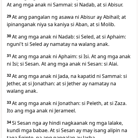
At ang mga anak ni Sammai: si Nadab, at si Abisur.
29
At ang pangalan ng asawa ni Abisur ay Abihail; at
ipinanganak niya sa kaniya si Aban, at si Molib.
30
At ang mga anak ni Nadab: si Seled, at si Aphaim:
nguni't si Seled ay namatay na walang anak.
31
At ang mga anak ni Aphaim: si Isi. At ang mga anak
ni Isi; si Sesan.
At ang mga anak ni Sesan: si Alai.
32
At ang mga anak ni Jada, na kapatid ni Sammai: si
Jether, at si Jonathan: at si Jether ay namatay na
walang anak.
33
At ang mga anak ni Jonathan: si Peleth, at si Zaza.
Ito ang mga anak ni Jerameel.
34
Si Sesan nga ay hindi nagkaanak ng mga lalake,
kundi mga babae. At si Sesan ay may isang alipin na
taga Egipto, na ang pangalan ay Jarha.