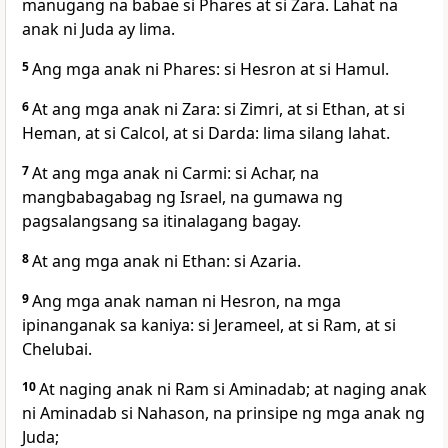
manugang na babae si Phares at si Zara. Lahat na
anak ni Juda ay lima.
5
Ang mga anak ni Phares: si Hesron at si Hamul.
6
At ang mga anak ni Zara: si Zimri, at si Ethan, at si
Heman, at si Calcol, at si Darda: lima silang lahat.
7
At ang mga anak ni Carmi: si Achar, na
mangbabagabag ng Israel, na
gumawa ng
pagsalangsang sa itinalagang bagay.
8
At ang mga anak ni Ethan: si Azaria.
9
Ang mga anak naman ni Hesron, na mga
ipinanganak sa kaniya: si Jerameel, at
si Ram, at si
Chelubai.
10
At naging anak ni Ram si Aminadab; at naging anak
ni Aminadab si Nahason, na prinsipe ng mga anak ng
Juda;