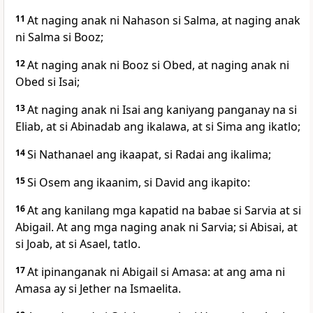
11
At naging anak ni Nahason si
Salma, at naging anak
ni Salma si
Booz;
12
At naging anak ni Booz si Obed, at naging anak ni
Obed si Isai;
13
At naging anak ni Isai ang kaniyang panganay na si
Eliab, at si Abinadab ang ikalawa, at si Sima ang ikatlo;
14
Si Nathanael ang ikaapat, si Radai ang ikalima;
15
Si Osem ang ikaanim, si
David ang ikapito:
16
At
ang kanilang mga kapatid na babae si Sarvia at si
Abigail. At ang mga naging anak ni Sarvia; si Abisai, at
si Joab, at si Asael, tatlo.
17
At ipinanganak ni Abigail si Amasa: at ang ama ni
Amasa ay si Jether na Ismaelita.