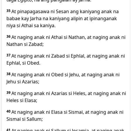
35
At pinapagasawa ni Sesan ang kaniyang anak na
babae kay Jarha na kaniyang alipin at ipinanganak
niya si Athai sa kaniya.
36
At naging anak ni Athai si Nathan, at naging anak ni
Nathan si Zabad;
37
At naging anak ni Zabad si Ephlal, at naging anak ni
Ephlal, si Obed.
38
At naging anak ni Obed si Jehu, at naging anak ni
Jehu si Azarias;
39
At naging anak ni Azarias si Heles, at naging anak ni
Heles si Elasa;
40
At naging anak ni Elasa si Sismai, at naging anak ni
Sismai si Sallum;
41
At naging anak ni Sallum si Jecamia, at naging anak