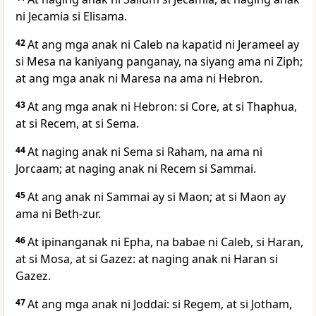
ni Jecamia si Elisama.
42
At ang mga anak ni Caleb na kapatid ni Jerameel ay
si Mesa na kaniyang panganay, na siyang ama ni Ziph;
at ang mga anak ni Maresa na ama ni Hebron.
43
At ang mga anak ni Hebron: si Core, at si Thaphua,
at si Recem, at si Sema.
44
At naging anak ni Sema si Raham, na ama ni
Jorcaam; at naging anak ni Recem si Sammai.
45
At ang anak ni Sammai ay si Maon; at si Maon ay
ama ni Beth-zur.
46
At ipinanganak ni Epha, na babae ni Caleb, si Haran,
at si Mosa, at si Gazez: at naging anak ni Haran si
Gazez.
47
At ang mga anak ni Joddai: si Regem, at si Jotham,