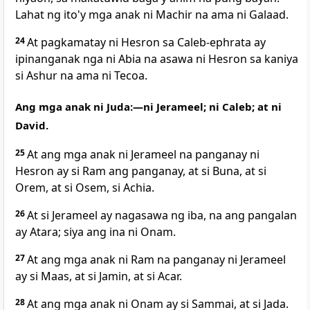
Lahat ng ito'y mga anak ni Machir na ama ni Galaad.
24
At pagkamatay ni Hesron sa Caleb-ephrata ay
ipinanganak nga ni Abia na asawa ni Hesron sa kaniya
si Ashur na ama ni Tecoa.
Ang mga anak ni Juda:—ni Jerameel; ni Caleb; at ni
David.
25
At ang mga anak ni Jerameel na panganay ni
Hesron ay si Ram ang panganay, at si Buna, at si
Orem, at si Osem, si Achia.
26
At si Jerameel ay nagasawa ng iba, na ang pangalan
ay Atara; siya ang ina ni Onam.
27
At ang mga anak ni Ram na panganay ni Jerameel
ay si Maas, at si Jamin, at si Acar.
28
At ang mga anak ni Onam ay si Sammai, at si Jada.