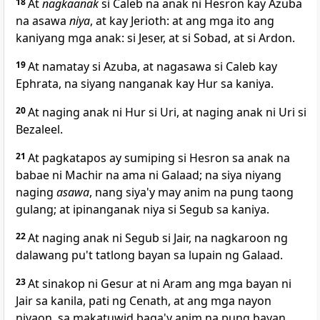
18
At
nagkaanak
si Caleb na anak ni Hesron kay Azuba
na asawa
niya
, at kay Jerioth: at ang mga ito ang
kaniyang mga anak: si Jeser, at si Sobad, at si Ardon.
19
At namatay si Azuba, at nagasawa si Caleb kay
Ephrata, na siyang nanganak kay Hur sa kaniya.
20
At naging anak ni Hur si Uri, at naging anak ni Uri si
Bezaleel.
21
At pagkatapos ay sumiping si Hesron sa anak na
babae ni Machir na ama ni Galaad; na siya niyang
naging
asawa
, nang siya'y may anim na pung taong
gulang; at ipinanganak niya si Segub sa kaniya.
22
At naging anak ni Segub si Jair, na nagkaroon ng
dalawang pu't tatlong bayan sa lupain ng Galaad.
23
At sinakop ni Gesur at ni Aram
ang mga bayan ni
Jair sa kanila, pati ng Cenath, at ang mga nayon
niyaon, sa makatuwid baga'y anim na pung bayan.