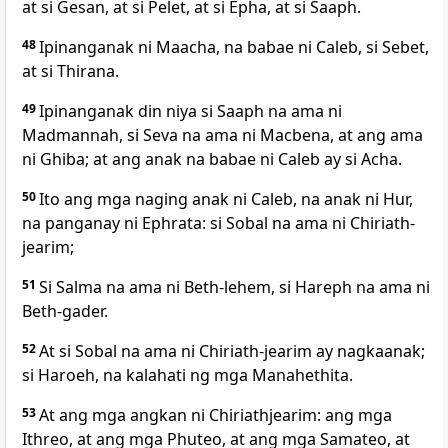
at si Gesan, at si Pelet, at si Epha, at si Saaph.
48
Ipinanganak ni Maacha, na babae ni Caleb, si Sebet,
at si Thirana.
49
Ipinanganak din niya si Saaph na ama ni
Madmannah, si Seva na ama ni Macbena, at ang ama
ni Ghiba; at ang anak na babae ni Caleb ay si Acha.
50
Ito ang mga naging anak ni Caleb, na anak ni Hur,
na panganay
ni Ephrata: si Sobal na ama ni Chiriath-
jearim;
51
Si Salma na ama ni Beth-lehem, si Hareph na ama ni
Beth-gader.
52
At si Sobal na ama ni Chiriath-jearim ay nagkaanak;
si Haroeh, na kalahati ng mga Manahethita.
53
At ang mga angkan ni Chiriathjearim: ang mga
Ithreo, at ang mga Phuteo, at ang mga Samateo, at