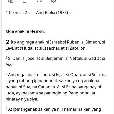
1 Cronica 2
Ang Biblia (1978)
Mga anak ni Hesron.
2
Ito ang mga anak ni Israel:
si Ruben, si Simeon, si
Levi, at si Juda, at si Issachar, at si Zabulon;
2
Si Dan, si Jose, at si Benjamin, si Neftali, si Gad at si
Aser.
3
Ang mga anak ni Juda: si Er, at si Onan, at si Sela: na
siyang tatlong ipinanganak sa kaniya ng anak na
babae ni Sua, na Cananea. At si Er, na panganay ni
Juda, ay masama sa paningin ng Panginoon; at
pinatay niya siya.
4
At ipinanganak sa kaniya ni
Thamar na kaniyang