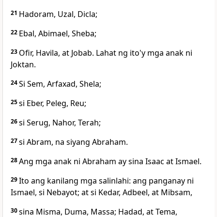
21
Hadoram, Uzal, Dicla;
22
Ebal, Abimael, Sheba;
23
Ofir, Havila, at Jobab. Lahat ng ito'y mga anak ni
Joktan.
24
Si Sem, Arfaxad, Shela;
25
si Eber, Peleg, Reu;
26
si Serug, Nahor, Terah;
27
si Abram, na siyang Abraham.
28
Ang mga anak ni Abraham ay sina Isaac at Ismael.
29
Ito ang kanilang mga salinlahi: ang panganay ni
Ismael, si Nebayot; at si Kedar, Adbeel, at Mibsam,
30
sina Misma, Duma, Massa; Hadad, at Tema,