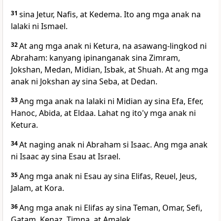
31
sina Jetur, Nafis, at Kedema. Ito ang mga anak na
lalaki ni Ismael.
32
At ang mga anak ni Ketura, na asawang-lingkod ni
Abraham: kanyang ipinanganak sina Zimram,
Jokshan, Medan, Midian, Isbak, at Shuah. At ang mga
anak ni Jokshan ay sina Seba, at Dedan.
33
Ang mga anak na lalaki ni Midian ay sina Efa, Efer,
Hanoc, Abida, at Eldaa. Lahat ng ito'y mga anak ni
Ketura.
34
At naging anak ni Abraham si Isaac. Ang mga anak
ni Isaac ay sina Esau at Israel.
35
Ang mga anak ni Esau ay sina Elifas, Reuel, Jeus,
Jalam, at Kora.
36
Ang mga anak ni Elifas ay sina Teman, Omar, Sefi,
Gatam, Kenaz, Timna, at Amalek.