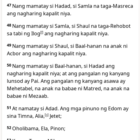
47
Nang mamatay si Hadad, si Samla na taga-Masreca
ang nagharing kapalit niya.
48
Nang mamatay si Samla, si Shaul na taga-Rehobot
sa tabi ng Ilog
[
f
]
ang nagharing kapalit niya.
49
Nang mamatay si Shaul, si Baal-hanan na anak ni
Acbor ang nagharing kapalit niya.
50
Nang mamatay si Baal-hanan, si Hadad ang
nagharing kapalit niya; at ang pangalan ng kanyang
lunsod ay Pai. Ang pangalan ng kanyang asawa ay
Mehetabel, na anak na babae ni Matred, na anak na
babae ni Mezaab.
51
At namatay si Adad. Ang mga pinuno ng Edom ay
sina Timna, Alia,
[
g
]
Jetet;
52
Oholibama, Ela, Pinon;