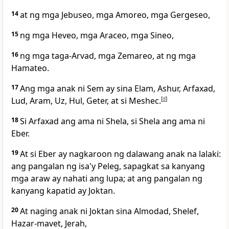
14
at ng mga Jebuseo, mga Amoreo, mga Gergeseo,
15
ng mga Heveo, mga Araceo, mga Sineo,
16
ng mga taga-Arvad, mga Zemareo, at ng mga
Hamateo.
17
Ang mga anak ni Sem ay sina Elam, Ashur, Arfaxad,
Lud, Aram, Uz, Hul, Geter, at si Meshec.
[
d
]
18
Si Arfaxad ang ama ni Shela, si Shela ang ama ni
Eber.
19
At si Eber ay nagkaroon ng dalawang anak na lalaki:
ang pangalan ng isa'y Peleg, sapagkat sa kanyang
mga araw ay nahati ang lupa; at ang pangalan ng
kanyang kapatid ay Joktan.
20
At naging anak ni Joktan sina Almodad, Shelef,
Hazar-mavet, Jerah,