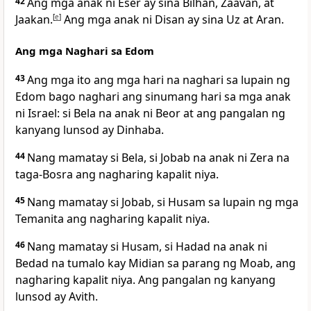
42
Ang mga anak ni Eser ay sina Bilhan, Zaavan, at
Jaakan.
[
e
]
Ang mga anak ni Disan ay sina Uz at Aran.
Ang mga Naghari sa Edom
43
Ang mga ito ang mga hari na naghari sa lupain ng
Edom bago naghari ang sinumang hari sa mga anak
ni Israel: si Bela na anak ni Beor at ang pangalan ng
kanyang lunsod ay Dinhaba.
44
Nang mamatay si Bela, si Jobab na anak ni Zera na
taga-Bosra ang nagharing kapalit niya.
45
Nang mamatay si Jobab, si Husam sa lupain ng mga
Temanita ang nagharing kapalit niya.
46
Nang mamatay si Husam, si Hadad na anak ni
Bedad na tumalo kay Midian sa parang ng Moab, ang
nagharing kapalit niya. Ang pangalan ng kanyang
lunsod ay Avith.