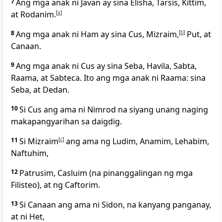
7
Ang mga anak ni Javan ay sina Elisha, Tarsis, Kittim,
at Rodanim.
[
a
]
8
Ang mga anak ni Ham ay sina Cus, Mizraim,
[
b
]
Put, at
Canaan.
9
Ang mga anak ni Cus ay sina Seba, Havila, Sabta,
Raama, at Sabteca. Ito ang mga anak ni Raama: sina
Seba, at Dedan.
10
Si Cus ang ama ni Nimrod na siyang unang naging
makapangyarihan sa daigdig.
11
Si Mizraim
[
c
]
ang ama ng Ludim, Anamim, Lehabim,
Naftuhim,
12
Patrusim, Casluim (na pinanggalingan ng mga
Filisteo), at ng Caftorim.
13
Si Canaan ang ama ni Sidon, na kanyang panganay,
at ni Het,