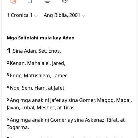
1 Cronica 1
Ang Biblia, 2001
Mga Salinlahi mula kay Adan
1
Sina Adan, Set, Enos,
2
Kenan, Mahalalel, Jared,
3
Enoc, Matusalem, Lamec,
4
Noe, Sem, Ham, at Jafet.
5
Ang mga anak ni Jafet ay sina Gomer, Magog, Madai,
Javan, Tubal, Meshec, at Tiras.
6
Ang mga anak ni Gomer ay sina Askenaz, Rifat, at
Togarma.