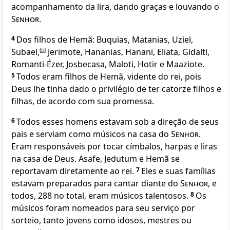
acompanhamento da lira, dando graças e louvando o
Senhor
.
4
Dos filhos de Hemã: Buquias, Matanias, Uziel,
Subael,
[
b
]
Jerimote, Hananias, Hanani, Eliata, Gidalti,
Romanti-Ézer, Josbecasa, Maloti, Hotir e Maaziote.
5
Todos eram filhos de Hemã, vidente do rei, pois
Deus lhe tinha dado o privilégio de ter catorze filhos e
filhas, de acordo com sua promessa.
6
Todos esses homens estavam sob a direção de seus
pais e serviam como músicos na casa do
Senhor
.
Eram responsáveis por tocar címbalos, harpas e liras
na casa de Deus. Asafe, Jedutum e Hemã se
reportavam diretamente ao rei.
7
Eles e suas famílias
estavam preparados para cantar diante do
Senhor
, e
todos, 288 no total, eram músicos talentosos.
8
Os
músicos foram nomeados para seu serviço por
sorteio, tanto jovens como idosos, mestres ou