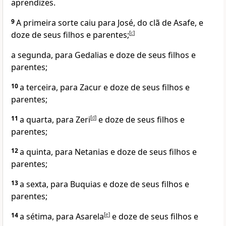
aprendizes.
9
A primeira sorte caiu para José, do clã de Asafe, e
doze de seus filhos e parentes;
[
c
]
a segunda, para Gedalias e doze de seus filhos e
parentes;
10
a terceira, para Zacur e doze de seus filhos e
parentes;
11
a quarta, para Zeri
[
d
]
e doze de seus filhos e
parentes;
12
a quinta, para Netanias e doze de seus filhos e
parentes;
13
a sexta, para Buquias e doze de seus filhos e
parentes;
14
a sétima, para Asarela
[
e
]
e doze de seus filhos e