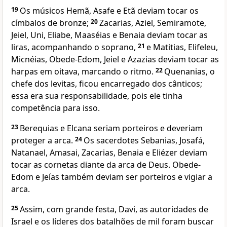
19
Os músicos Hemã, Asafe e Etã deviam tocar os
címbalos de bronze;
20
Zacarias, Aziel, Semiramote,
Jeiel, Uni, Eliabe, Maaséias e Benaia deviam tocar as
liras, acompanhando o soprano,
21
e Matitias, Elifeleu,
Micnéias, Obede-Edom, Jeiel e Azazias deviam tocar as
harpas em oitava, marcando o ritmo.
22
Quenanias, o
chefe dos levitas, ficou encarregado dos cânticos;
essa era sua responsabilidade, pois ele tinha
competência para isso.
23
Berequias e Elcana seriam porteiros e deveriam
proteger a arca.
24
Os sacerdotes Sebanias, Josafá,
Natanael, Amasai, Zacarias, Benaia e Eliézer deviam
tocar as cornetas diante da arca de Deus. Obede-
Edom e Jeías também deviam ser porteiros e vigiar a
arca.
25
Assim, com grande festa, Davi, as autoridades de
Israel e os líderes dos batalhões de mil foram buscar