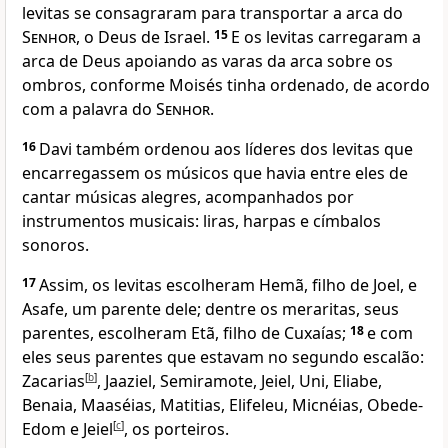
levitas se consagraram para transportar a arca do
Senhor
, o Deus de Israel.
15
E os levitas carregaram a
arca de Deus apoiando as varas da arca sobre os
ombros, conforme Moisés tinha ordenado, de acordo
com a palavra do
Senhor
.
16
Davi também ordenou aos líderes dos levitas que
encarregassem os músicos que havia entre eles de
cantar músicas alegres, acompanhados por
instrumentos musicais: liras, harpas e címbalos
sonoros.
17
Assim, os levitas escolheram Hemã, filho de Joel, e
Asafe, um parente dele; dentre os meraritas, seus
parentes, escolheram Etã, filho de Cuxaías;
18
e com
eles seus parentes que estavam no segundo escalão:
Zacarias
[
b
]
, Jaaziel, Semiramote, Jeiel, Uni, Eliabe,
Benaia, Maaséias, Matitias, Elifeleu, Micnéias, Obede-
Edom e Jeiel
[
c
]
, os porteiros.