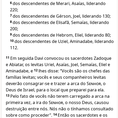
6
dos descendentes de Merari, Asaías, liderando
220;
7
dos descendentes de Gérson, Joel, liderando 130;
8
dos descendentes de Elisafã, Semaías, liderando
200;
9
dos descendentes de Hebrom, Eliel, liderando 80;
10
dos descendentes de Uziel, Aminadabe, liderando
112.
11
Em seguida Davi convocou os sacerdotes Zadoque
e Abiatar, os levitas Uriel, Asaías, Joel, Semaías, Eliel e
Aminadabe, e
12
lhes disse: “Vocês são os chefes das
famílias levitas; vocês e seus companheiros levitas
deverão consagrar-se e trazer a arca do
Senhor
, o
Deus de Israel, para o local que preparei para ela.
13
Pelo fato de vocês não terem carregado a arca na
primeira vez, a ira do
Senhor
, o nosso Deus, causou
destruição entre nós. Nós não o tínhamos consultado
sobre como proceder”.
14
Então os sacerdotes e os