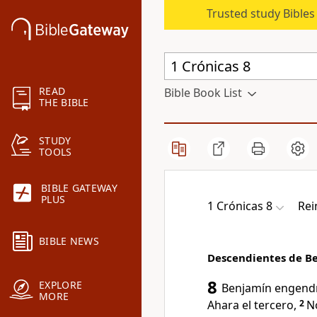
Trusted study Bible
READ
Bible Book List
THE BIBLE
STUDY
TOOLS
BIBLE GATEWAY
PLUS
1 Crónicas 8
Rei
BIBLE NEWS
Descendientes de B
8
EXPLORE
Benjamín engendr
MORE
Ahara el tercero,
2
No