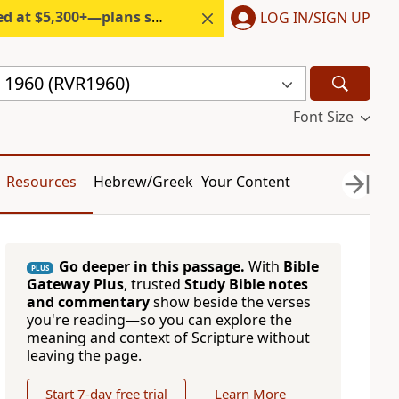
300+—plans start under $6/month.
LOG IN/SIGN UP
a 1960 (RVR1960)
Font Size
Resources
Hebrew/Greek
Your Content
Go deeper in this passage.
With
Bible
PLUS
Gateway Plus
, trusted
Study Bible notes
and commentary
show beside the verses
you're reading—so you can explore the
meaning and context of Scripture without
leaving the page.
Start 7-day free trial
Learn More