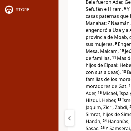
Bela fueron Adar, Ge
Sefufán e Hiram.
6
Y
STORE
casas paternas que 
Manahat:
7
Naamán, A
engendró a Uza y a 
provincia de Moab, 
sus mujeres.
9
Engen
Mesa, Malcam,
10
Je
de familias.
11
Mas de
hijos de Elpaal: Heb
con sus aldeas),
13
B
familias de los mora
moradores de Gat.
Ader,
16
Micael, Ispa 
Hizqui, Heber,
18
Isme
Jaquim, Zicri, Zabdi,
Simrat, hijos de Sime
Hanán,
24
Hananías, 
Sasac.
26
Y Samserai,