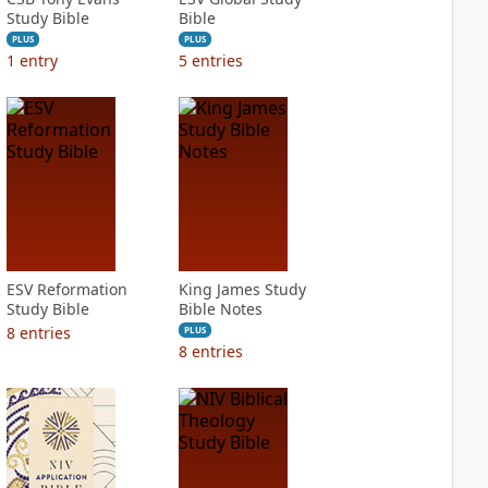
Study Bible
Bible
PLUS
PLUS
1
entry
5
entries
ESV Reformation
King James Study
Study Bible
Bible Notes
8
entries
PLUS
8
entries