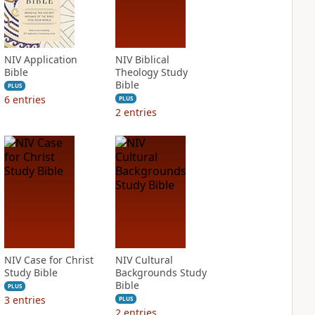
NIV Application
NIV Biblical
Bible
Theology Study
Bible
PLUS
6
entries
PLUS
2
entries
NIV Case for Christ
NIV Cultural
Study Bible
Backgrounds Study
Bible
PLUS
3
entries
PLUS
2
entries