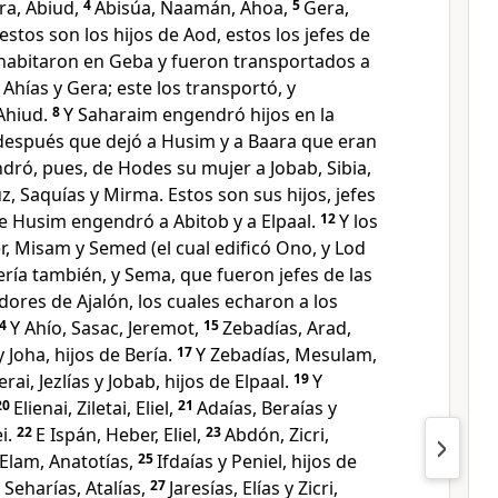
ra, Abiud,
4
Abisúa, Naamán, Ahoa,
5
Gera,
 estos son los hijos de Aod, estos los jefes de
habitaron en Geba y fueron transportados a
hías y Gera; este los transportó, y
Ahiud.
8
Y Saharaim engendró hijos en la
después que dejó a Husim y a Baara que eran
dró, pues, de Hodes su mujer a Jobab, Sibia,
úz, Saquías y Mirma. Estos son sus hijos, jefes
 Husim engendró a Abitob y a Elpaal.
12
Y los
er, Misam y Semed (el cual edificó Ono, y Lod
ería también, y Sema, que fueron jefes de las
dores de Ajalón, los cuales echaron a los
14
Y Ahío, Sasac, Jeremot,
15
Zebadías, Arad,
y Joha, hijos de Bería.
17
Y Zebadías, Mesulam,
rai, Jezlías y Jobab, hijos de Elpaal.
19
Y
20
Elienai, Ziletai, Eliel,
21
Adaías, Beraías y
i.
22
E Ispán, Heber, Eliel,
23
Abdón, Zicri,
Elam, Anatotías,
25
Ifdaías y Peniel, hijos de
 Seharías, Atalías,
27
Jaresías, Elías y Zicri,