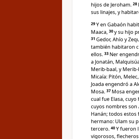
hijos de Jeroham.
28
sus linajes, y habita
29
Y en Gabaón habit
Maaca,
30
y su hijo 
31
Gedor, Ahío y Zequ
también habitaron c
ellos.
33
Ner engendró
a Jonatán, Malquisúa
Merib-baal, y Merib-
Micaía: Pitón, Melec,
Joada engendró a Al
Mosa.
37
Mosa engend
cual fue Elasa, cuyo 
cuyos nombres son A
Hanán; todos estos f
hermano: Ulam su pri
tercero.
40
Y fueron 
vigorosos, flecheros