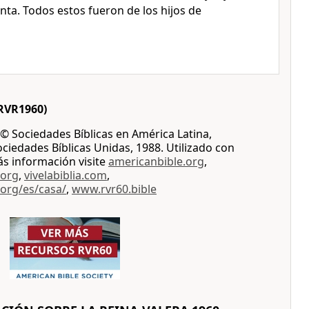
enta. Todos estos fueron de los hijos de
RVR1960)
© Sociedades Bíblicas en América Latina,
iedades Bíblicas Unidas, 1988. Utilizado con
ás información visite
americanbible.org
,
.org
,
vivelabiblia.com
,
.org/es/casa/
,
www.rvr60.bible