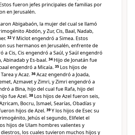
Estos fueron jefes principales de familias por
ron en Jerusalén.
aron Abigabaón, la mujer del cual se llamó
primogénito Abdón, y Zur, Cis, Baal, Nadab,
er.
32
Y Miclot engendró a Simea. Estos
on sus hermanos en Jerusalén, enfrente de
 a Cis, Cis engendró a Saúl, y Saúl engendró
, Abinadab y Es-baal.
34
Hijo de Jonatán fue
baal engendró a Micaía.
35
Los hijos de
 Tarea y Acaz.
36
Acaz engendró a Joada,
emet, Azmavet y Zimri, y Zimri engendró a
ró a Bina, hijo del cual fue Rafa, hijo del
hijo fue Azel.
38
Los hijos de Azel fueron seis,
zricam, Bocru, Ismael, Searías, Obadías y
ueron hijos de Azel.
39
Y los hijos de Esec su
mogénito, Jehús el segundo, Elifelet el
los hijos de Ulam hombres valientes y
 diestros, los cuales tuvieron muchos hijos y