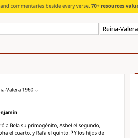
s and commentaries beside every verse.
70+ resources valued at $5,
Reina-Valer
na-Valera 1960
enjamín
ó a Bela su primogénito, Asbel el segundo,
ha el cuarto, y Rafa el quinto.
3
Y los hijos de