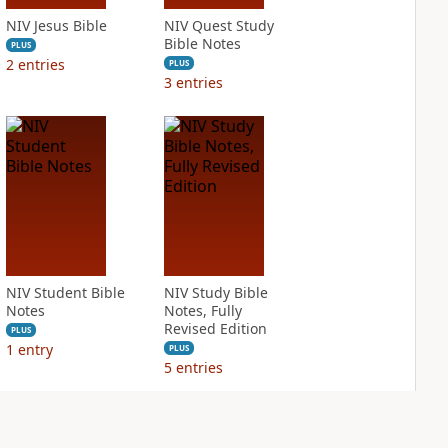
NIV Jesus Bible
NIV Quest Study
Bible Notes
PLUS
2
entries
PLUS
3
entries
NIV Student Bible
NIV Study Bible
Notes
Notes, Fully
Revised Edition
PLUS
1
entry
PLUS
5
entries