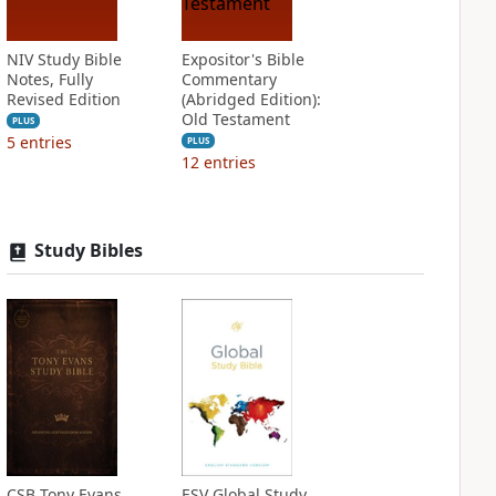
NIV Study Bible
Expositor's Bible
Notes, Fully
Commentary
Revised Edition
(Abridged Edition):
Old Testament
PLUS
5
entries
PLUS
12
entries
Study Bibles
CSB Tony Evans
ESV Global Study