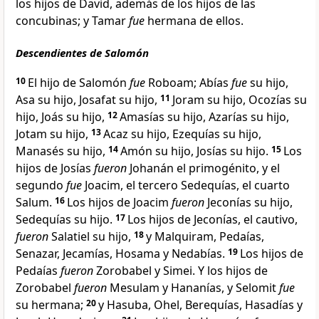
los hijos de David, además de los hijos de las
concubinas; y Tamar
fue
hermana de ellos.
Descendientes de Salomón
10
El hijo de Salomón
fue
Roboam; Abías
fue
su hijo,
Asa su hijo, Josafat su hijo,
11
Joram su hijo, Ocozías su
hijo, Joás su hijo,
12
Amasías su hijo, Azarías su hijo,
Jotam su hijo,
13
Acaz su hijo, Ezequías su hijo,
Manasés su hijo,
14
Amón su hijo, Josías su hijo.
15
Los
hijos de Josías
fueron
Johanán el primogénito, y el
segundo
fue
Joacim, el tercero Sedequías, el cuarto
Salum.
16
Los hijos de Joacim
fueron
Jeconías su hijo,
Sedequías su hijo.
17
Los hijos de Jeconías, el cautivo,
fueron
Salatiel su hijo,
18
y Malquiram, Pedaías,
Senazar, Jecamías, Hosama y Nedabías.
19
Los hijos de
Pedaías
fueron
Zorobabel y Simei. Y los hijos de
Zorobabel
fueron
Mesulam y Hananías, y Selomit
fue
su hermana;
20
y Hasuba, Ohel, Berequías, Hasadías y