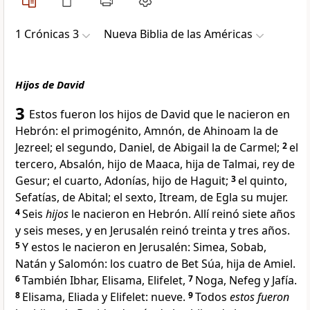
1 Crónicas 3
Nueva Biblia de las Américas
Hijos de David
3
Estos fueron los hijos de David que le nacieron en
Hebrón: el primogénito, Amnón, de Ahinoam la de
Jezreel; el segundo, Daniel, de Abigail la de Carmel;
2
el
tercero, Absalón, hijo de Maaca, hija de Talmai, rey de
Gesur; el cuarto, Adonías, hijo de Haguit;
3
el quinto,
Sefatías, de Abital; el sexto, Itream, de Egla su mujer.
4
Seis
hijos
le nacieron en Hebrón. Allí reinó siete años
y seis meses, y en Jerusalén reinó treinta y tres años
.
5
Y estos le nacieron en Jerusalén: Simea, Sobab,
Natán y Salomón
: los cuatro de Bet Súa, hija de Amiel
.
6
También Ibhar, Elisama, Elifelet,
7
Noga, Nefeg y Jafía.
8
Elisama, Eliada y Elifelet: nueve.
9
Todos
estos fueron