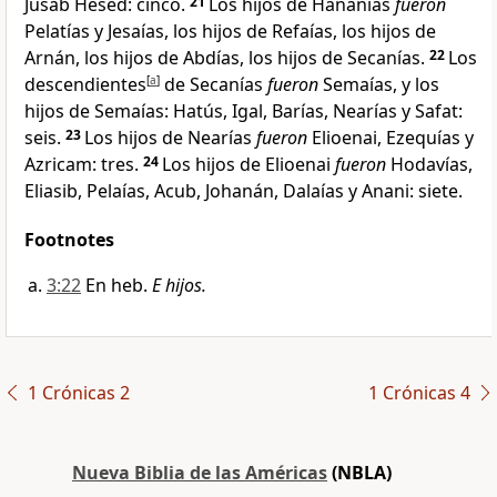
Jusab Hesed: cinco.
21
Los hijos de Hananías
fueron
Pelatías y Jesaías, los hijos de Refaías, los hijos de
Arnán, los hijos de Abdías, los hijos de Secanías.
22
Los
descendientes
[
a
]
de Secanías
fueron
Semaías, y los
hijos de Semaías: Hatús, Igal, Barías, Nearías y Safat:
seis.
23
Los hijos de Nearías
fueron
Elioenai, Ezequías y
Azricam: tres.
24
Los hijos de Elioenai
fueron
Hodavías,
Eliasib, Pelaías, Acub, Johanán, Dalaías y Anani: siete.
Footnotes
3:22
En heb.
E hijos.
1 Crónicas 2
1 Crónicas 4
Nueva Biblia de las Américas
(NBLA)