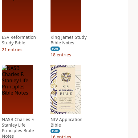
ESV Reformation
King James Study
Study Bible
Bible Notes
21
entries
PLUS
18
entries
NASB Charles F.
NIV Application
Stanley Life
Bible
Principles Bible
PLUS
Notes
16
entries