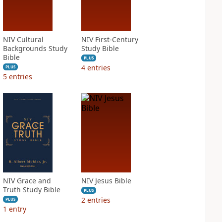
NIV Cultural
NIV First-Century
Backgrounds Study
Study Bible
Bible
PLUS
4
entries
PLUS
5
entries
NIV Grace and
NIV Jesus Bible
Truth Study Bible
PLUS
2
entries
PLUS
1
entry