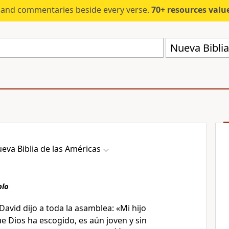
s and commentaries beside every verse.
70+ resources valued at $5,
Nueva Biblia
eva Biblia de las Américas
plo
David dijo a toda la asamblea: «Mi hijo
e Dios ha escogido, es aún joven y sin