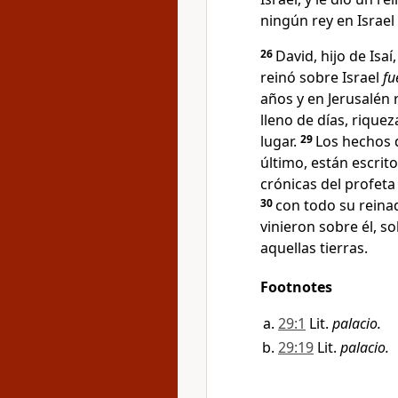
ningún rey en Israel
26
David, hijo de Isaí
reinó sobre Israel
fu
años y en Jerusalén r
lleno de días, riquez
lugar
.
29
Los hechos d
último, están escrit
crónicas del profet
30
con todo su reina
vinieron sobre él, so
aquellas tierras.
Footnotes
29:1
Lit.
palacio.
29:19
Lit.
palacio.