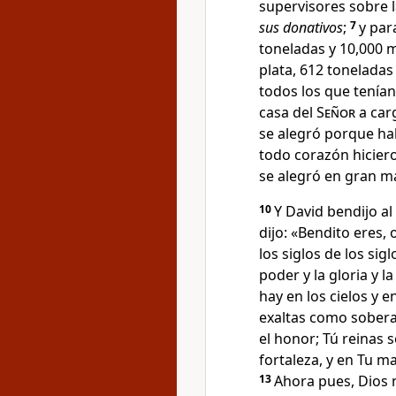
supervisores sobre l
sus donativos
;
7
y par
toneladas y 10,000 m
plata, 612 toneladas
todos los que tenía
casa del
Señor
a carg
se alegró porque ha
todo corazón
hicier
se alegró en gran m
10
Y David bendijo al
dijo: «Bendito eres,
los siglos de los sigl
poder y la gloria y la
hay en los cielos y e
exaltas como sober
el honor
; Tú reinas 
fortaleza
, y en Tu m
13
Ahora pues, Dios 