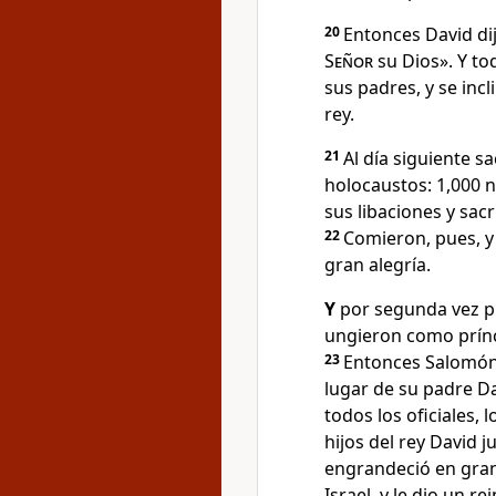
20
Entonces David di
Señor
su Dios». Y to
sus padres, y se inc
rey
.
21
Al día siguiente sa
holocaustos: 1,000 n
sus libaciones y sac
22
Comieron, pues, y
gran alegría.
Y
por segunda vez p
ungieron como prínc
23
Entonces Salomón 
lugar de su padre Da
todos los oficiales,
hijos del rey David 
engrandeció en gran
Israel
, y le dio un 