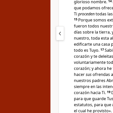
glorioso nombre.
14
que podamos ofrece
Ti
proceden
todas las
15
Porque somos ext
fueron todos nuest
días sobre la tierra
,
nuestro, toda esta
edificarte una casa
todo es Tuyo.
17
Sabi
corazón
y te deleita
voluntariamente to
corazón
; y ahora he
hacer
sus
ofrendas a
nuestros padres Abra
siempre en las inten
corazón hacia Ti.
19
para que guarde Tus
estatutos, para que
el cual he provisto
».