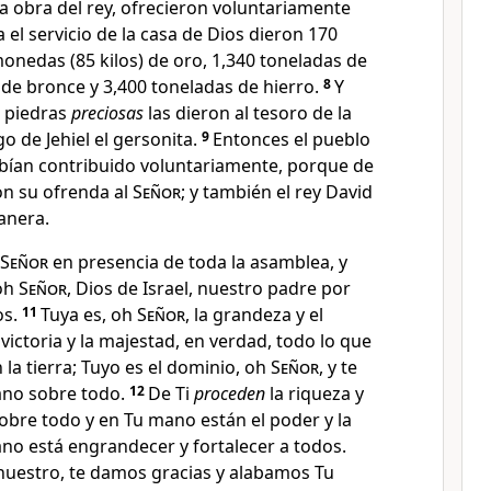
a obra del rey
, ofrecieron voluntariamente
a el servicio de la casa de Dios dieron 170
onedas (85 kilos) de oro
, 1,340 toneladas de
 de bronce y 3,400 toneladas de hierro.
8
Y
n piedras
preciosas
las dieron al tesoro de la
o de Jehiel
el gersonita.
9
Entonces el pueblo
bían contribuido voluntariamente, porque de
on su ofrenda al
Señor
; y también el rey David
anera.
Señor
en presencia de toda la asamblea, y
 oh
Señor
, Dios de Israel, nuestro padre por
os.
11
Tuya es, oh
Señor
, la grandeza y el
 victoria y la majestad
, en verdad, todo lo que
n la tierra; Tuyo es el dominio, oh
Señor
, y te
ano sobre todo.
12
De Ti
proceden
la riqueza y
sobre todo y en Tu mano están el poder y la
ano está engrandecer y fortalecer a todos.
nuestro, te damos gracias y alabamos Tu