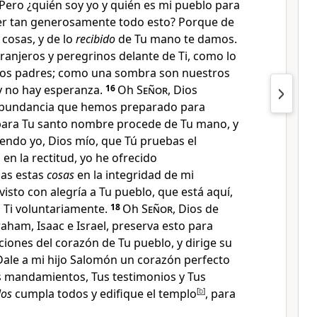
Pero ¿quién soy yo y quién es mi pueblo para
r tan generosamente todo esto? Porque de
 cosas, y de lo
recibido
de Tu mano te damos.
ranjeros
y peregrinos delante de Ti, como lo
ros padres; como una sombra son nuestros
 y no hay esperanza.
16
Oh
Señor
, Dios
 abundancia que hemos preparado para
 para Tu santo nombre procede de Tu mano, y
endo yo, Dios mío, que Tú pruebas el
s en la rectitud, yo he ofrecido
das estas
cosas
en la integridad de mi
 visto con alegría a Tu pueblo, que está aquí,
 Ti voluntariamente.
18
Oh
Señor
, Dios de
ham, Isaac e Israel, preserva esto para
ciones del corazón de Tu pueblo, y dirige su
Dale a mi hijo Salomón un corazón perfecto
 mandamientos, Tus testimonios y Tus
los
cumpla todos
y edifique el templo
[
b
]
, para