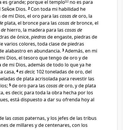
ra es grande; porque el templo
[
a
]
no es para
l
Señor
Dios
.
2
Con toda mi habilidad he
 de mi Dios, el oro para las
cosas de
oro, la
de
plata, el bronce para las
cosas de
bronce, el
 de
hierro, la madera para las
cosas de
dras de ónice,
piedras
de engaste, piedras de
e varios colores, toda clase de piedras
 de alabastro en abundancia
.
3
Además, en mi
mi Dios, el tesoro que tengo de oro y de
a de mi Dios, además de todo lo que ya he
ta casa,
4
es decir,
102 toneladas de oro
, del
neladas de plata acrisolada para revestir las
cios;
5
de oro para las
cosas de
oro, y de plata
a, es decir, para toda la obra hecha por los
ues, está dispuesto a dar su ofrenda hoy al
de las
casas
paternas, y los jefes de las tribus
tanes de millares y de centenares, con los