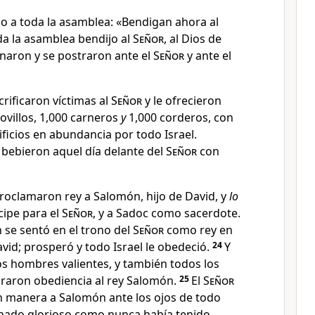
jo a toda la asamblea: «Bendigan ahora al
da la asamblea bendijo al
Señor
, al Dios de
linaron y se postraron ante el
Señor
y ante el
crificaron víctimas al
Señor
y le ofrecieron
ovillos, 1,000 carneros
y
1,000 corderos, con
rificios en abundancia por todo Israel
.
 bebieron aquel día delante del
Señor
con
roclamaron rey a Salomón
, hijo de David, y
lo
ipe para el
Señor
, y a Sadoc como sacerdote
.
se sentó en el trono del
Señor
como rey en
vid; prosperó y todo Israel le obedeció
.
24
Y
 los hombres valientes, y también todos los
juraron obediencia al rey Salomón.
25
El
Señor
 manera a Salomón ante los ojos de todo
reinado glorioso como nunca había tenido