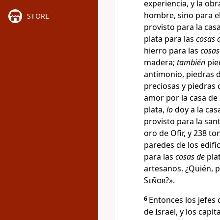
experiencia
, y la ob
hombre, sino para e
STORE
provisto para la casa
plata para las
cosas 
hierro para las
cosas
madera;
también
pie
antimonio, piedras d
preciosas y piedras
amor por la casa de 
plata,
lo
doy a la cas
provisto para la san
oro de Ofir
, y 238 to
paredes de los edifi
para las
cosas de
plat
artesanos. ¿Quién, p
Señor
?».
6
Entonces los jefes 
de Israel, y los capi