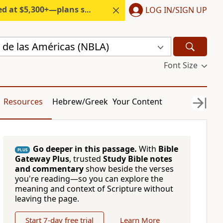
300+—plans start under $6/month.
LOG IN/SIGN UP
 de las Américas (NBLA)
Font Size
Resources
Hebrew/Greek
Your Content
Go deeper in this passage.
With
Bible
PLUS
Gateway Plus
, trusted
Study Bible notes
and commentary
show beside the verses
you're reading—so you can explore the
meaning and context of Scripture without
leaving the page.
Start 7-day free trial
Learn More