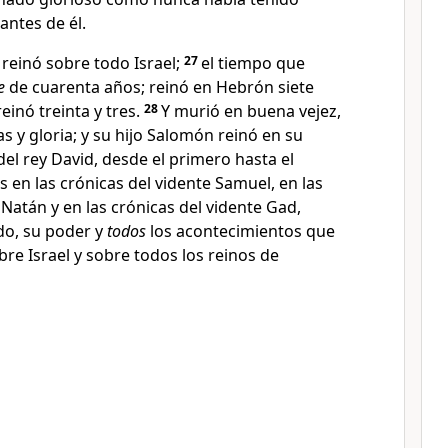
 antes de él
.
, reinó sobre todo Israel
;
27
el tiempo que
e
de cuarenta años; reinó en Hebrón siete
einó treinta y tres
.
28
Y murió en buena vejez
,
as y gloria; y su hijo Salomón reinó en su
el rey David, desde el primero hasta el
os en las crónicas del vidente Samuel
, en las
a Natán
y en las crónicas del vidente Gad
,
do, su poder y
todos
los acontecimientos que
bre Israel y sobre todos los reinos de