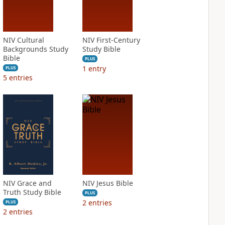
NIV Cultural
NIV First-Century
Backgrounds Study
Study Bible
Bible
PLUS
1
entry
PLUS
5
entries
NIV Grace and
NIV Jesus Bible
Truth Study Bible
PLUS
2
entries
PLUS
2
entries