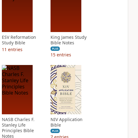
ESV Reformation
King James Study
Study Bible
Bible Notes
11
entries
PLUS
15
entries
NASB Charles F.
NIV Application
Stanley Life
Bible
Principles Bible
PLUS
Notes
7
entries