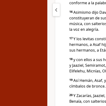
conforme a la palab
16
Asimismo dijo Davi
constituyeran de su
música, con salterio
la voz en alegría.
17
Y los levitas cons
hermanos, a Asaf hij
sus hermanos, a Etán
18
y con ellos a sus
y Jaaziel, Semiramot,
Elifelehu, Micnías, O
19
Así Hemán, Asaf, y
címbalos de bronce.
20
Y Zacarías, Jaaziel
Benaía, con salterio