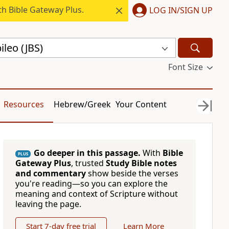
h Bible Gateway Plus.
LOG IN/SIGN UP
bileo (JBS)
Font Size
Resources
Hebrew/Greek
Your Content
Go deeper in this passage.
With
Bible
PLUS
Gateway Plus
, trusted
Study Bible notes
and commentary
show beside the verses
you're reading—so you can explore the
meaning and context of Scripture without
leaving the page.
Start 7-day free trial
Learn More