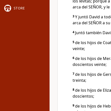
los levitas; porque a
arca del SEÑOR, y l
STORE
3
Y juntó David a tod
arca del SEÑOR a su l
4
Juntó también David 
5
de los hijos de Coat
veinte;
6
de los hijos de Mer
doscientos veinte;
7
de los hijos de Ger
treinta;
8
de los hijos de Eli
doscientos;
9
de los hijos de Hebr