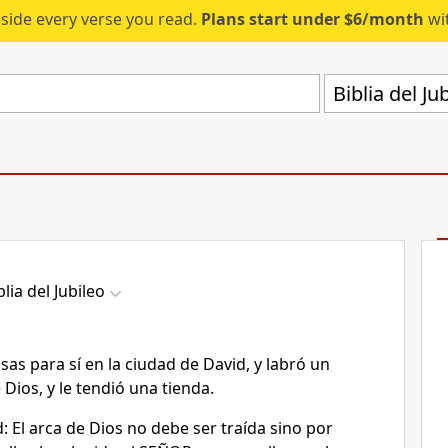
eside every verse you read.
Plans start under $6/month
wit
Biblia del Ju
blia del Jubileo
as para sí en la ciudad de David, y labró un
 Dios, y le tendió una tienda.
: El arca de Dios no debe ser traída sino por