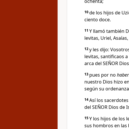
ochenta;
10
de los hijos de Uz
ciento doce.
11
Y llamó también Da
levitas, Uriel, Asaías
12
y les dijo: Vosotro
levitas, santificaos
arca del SEÑOR Dios 
13
pues por no
haber
nuestro Dios hizo e
según su ordenanza
14
Así los sacerdotes 
del SEÑOR Dios de Is
15
Y los hijos de los 
sus hombros en las