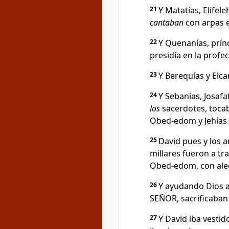
21
Y Matatías, Elifele
cantaban
con arpas e
22
Y Quenanías, prínc
presidía en la profe
23
Y Berequías y Elc
24
Y Sebanías, Josafat
los
sacerdotes, tocab
Obed-edom y Jehías
25
David pues y los a
millares fueron a tr
Obed-edom, con aleg
26
Y ayudando Dios a 
SEÑOR, sacrificaban 
27
Y David iba vestid