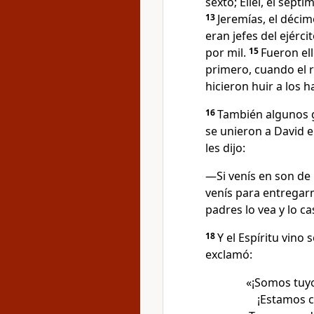
sexto; Eliel, el sépti
13
Jeremías, el déci
eran jefes del ejércit
por mil.
15
Fueron el
primero, cuando el r
hicieron huir a los ha
16
También algunos g
se unieron a David e
les dijo:
―Si venís en son de 
venís para entregar
padres lo vea y lo c
18
Y el Espíritu vino 
exclamó:
«¡Somos tuyo
¡Estamos co