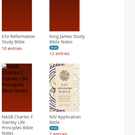
ESV Reformation
King James Study
Study Bible
Bible Notes
10
entries
PLUS
12
entries
NASB Charles F.
NIV Application
Stanley Life
Bible
Principles Bible
PLUS
Notes
7
entries