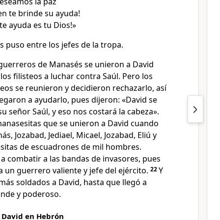
deseamos la paz
ien te brinde su ayuda!
 te ayuda es tu Dios!»
os puso entre los jefes de la tropa.
guerreros de Manasés se unieron a David
os filisteos a luchar contra Saúl. Pero los
steos se reunieron y decidieron rechazarlo, así
 negaron a ayudarlo, pues dijeron: «David se
u señor Saúl, y eso nos costará la cabeza».
manasesitas que se unieron a David cuando
nás, Jozabad, Jediael, Micael, Jozabad, Eliú y
sesitas de escuadrones de mil hombres.
a combatir a las bandas de invasores, pues
 un guerrero valiente y jefe del ejército.
22
Y
 más soldados a David, hasta que llegó a
ande y poderoso.
a David en Hebrón