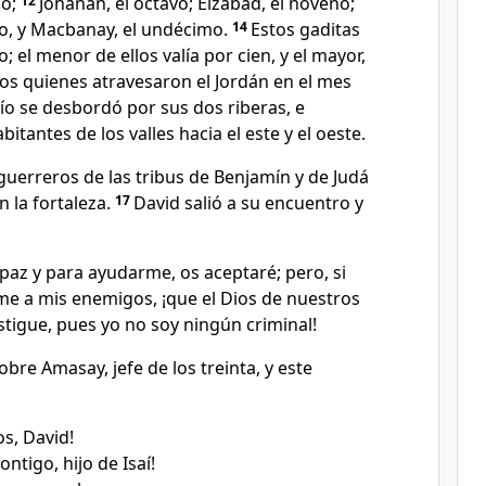
mo;
12
Johanán, el octavo; Elzabad, el noveno;
mo, y Macbanay, el undécimo.
14
Estos gaditas
o; el menor de ellos valía por cien, y el mayor,
los quienes atravesaron el Jordán en el mes
ío se desbordó por sus dos riberas, e
bitantes de los valles hacia el este y el oeste.
uerreros de las tribus de Benjamín y de Judá
n la fortaleza.
17
David salió a su encuentro y
paz y para ayudarme, os aceptaré; pero, si
me a mis enemigos, ¡que el Dios de nuestros
astigue, pues yo no soy ningún criminal!
sobre Amasay, jefe de los treinta, y este
s, David!
ntigo, hijo de Isaí!