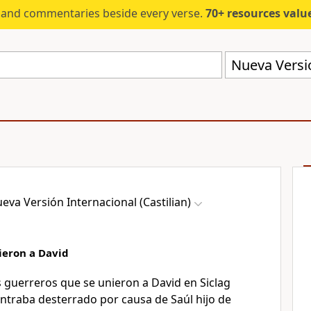
s and commentaries beside every verse.
70+ resources valued at $5,
Nueva Versió
eva Versión Internacional (Castilian)
ieron a David
s guerreros que se unieron a David en Siclag
ntraba desterrado por causa de Saúl hijo de