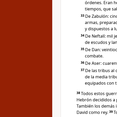
órdenes. Eran h
tiempos, que sab
33
De Zabulón: cin
armas, preparad
y dispuestos a l
34
De Neftalí: mil 
de escudos y la
35
De Dan: veintioc
combate.
36
De Aser: cuaren
37
De las tribus al
de la media tri
equipados con 
38
Todos estos guerr
Hebrón decididos a 
También los demás 
David como rey.
39
T