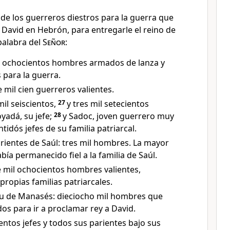
 de los guerreros diestros para la guerra que
 David en Hebrón, para entregarle el reino de
palabra del
Señor
:
il ochocientos hombres armados de lanza y
 para la guerra.
 mil cien guerreros valientes.
mil seiscientos,
27
y tres mil setecientos
oyadá, su jefe;
28
y Sadoc, joven guerrero muy
ntidós jefes de su familia patriarcal.
rientes de Saúl: tres mil hombres. La mayor
abía permanecido fiel a la familia de Saúl.
e mil ochocientos hombres valientes,
ropias familias patriarcales.
bu de Manasés: dieciocho mil hombres que
s para ir a proclamar rey a David.
entos jefes y todos sus parientes bajo sus