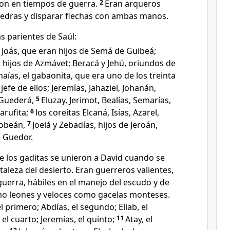
aron en tiempos de guerra.
2
Eran arqueros
iedras y disparar flechas con ambas manos.
s parientes de Saúl:
 y Joás, que eran hijos de Semá de Guibeá;
et hijos de Azmávet; Beracá y Jehú, oriundos de
maías, el gabaonita, que era uno de los treinta
jefe de ellos; Jeremías, Jahaziel, Johanán,
 Guederá,
5
Eluzay, Jerimot, Bealías, Semarías,
harufita;
6
los coreítas Elcaná, Isías, Azarel,
sobeán,
7
Joelá y Zebadías, hijos de Jeroán,
 Guedor.
 los gaditas se unieron a David cuando se
taleza del desierto. Eran guerreros valientes,
uerra, hábiles en el manejo del escudo y de
omo leones y veloces como gacelas monteses.
l primero; Abdías, el segundo; Eliab, el
el cuarto; Jeremías, el quinto;
11
Atay, el