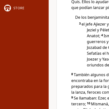
Quis. Ellos lo ayud
que podían lanzar p
STORE
De los benjaminita
3
el jefe Ajiezer
Jeziel y Pél
Anatot;
4
Is
guerreros y 
Jozabad de
Sefatías el 
Joezer y Ya
oriundos de
8
También algunos de
encontraba en la for
preparados para la g
la lanza, feroces c
9
Se llamaban: Ezer, e
tercero;
10
Mismaná, 