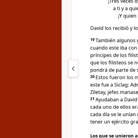
¡Tres veces 
a ti y a qu
¡Y quien
David los recibió y l
19
También algunos 
cuando este iba con l
príncipes de los fili
que los filisteos se
pondrá de parte de s
20
Estos fueron los 
este fue a Siclag: Ad
Ziletay, jefes mana
21
Ayudaban a David 
cada uno de ellos era
cada día se le unían
tener un ejército gr
Los que se unieron 