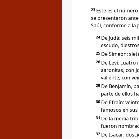
23
Este es el número
se presentaron ante
Saúl, conforme a la 
24
De Judá: seis m
escudo, diestros
25
De Simeón: siete
26
De Leví: cuatro 
aaronitas, con J
valiente, con vei
29
De Benjamín, pa
parte de ellos h
30
De Efraín: veint
famosos en sus p
31
De la media tri
fueron nombrado
32
De Isacar: dosci