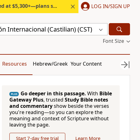
300+—plans start under $6/month.
LOG IN/SIGN UP
n Internacional (Castilian) (CST)
Font Size
Resources
Hebrew/Greek
Your Content
Go deeper in this passage.
With
Bible
PLUS
Gateway Plus
, trusted
Study Bible notes
and commentary
show beside the verses
you're reading—so you can explore the
meaning and context of Scripture without
leaving the page.
Start 7-day free trial
Learn More