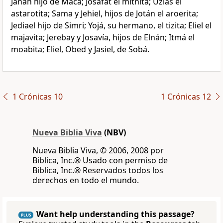
Janán hijo de Macá; Josafat el mitnita; Uzías el
astarotita; Sama y Jehiel, hijos de Jotán el aroerita;
Jediael hijo de Simri; Yojá, su hermano, el tizita; Eliel el
majavita; Jerebay y Josavía, hijos de Elnán; Itmá el
moabita; Eliel, Obed y Jasiel, de Sobá.
1 Crónicas 10
1 Crónicas 12
Nueva Biblia Viva
(NBV)
Nueva Biblia Viva, © 2006, 2008 por
Biblica, Inc.® Usado con permiso de
Biblica, Inc.® Reservados todos los
derechos en todo el mundo.
Want help understanding this passage?
PLUS