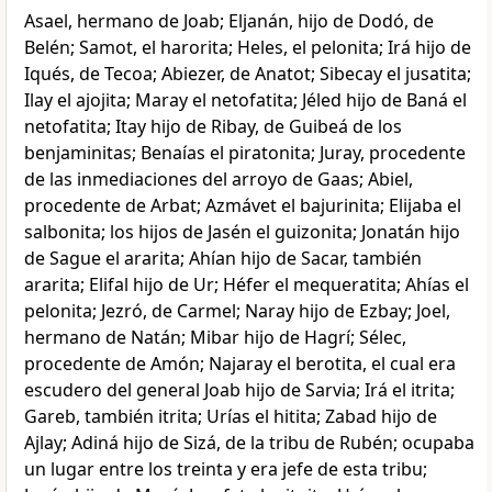
Asael, hermano de Joab; Eljanán, hijo de Dodó, de
Belén; Samot, el harorita; Heles, el pelonita; Irá hijo de
Iqués, de Tecoa; Abiezer, de Anatot; Sibecay el jusatita;
Ilay el ajojita; Maray el netofatita; Jéled hijo de Baná el
netofatita; Itay hijo de Ribay, de Guibeá de los
benjaminitas; Benaías el piratonita; Juray, procedente
de las inmediaciones del arroyo de Gaas; Abiel,
procedente de Arbat; Azmávet el bajurinita; Elijaba el
salbonita; los hijos de Jasén el guizonita; Jonatán hijo
de Sague el ararita; Ahían hijo de Sacar, también
ararita; Elifal hijo de Ur; Héfer el mequeratita; Ahías el
pelonita; Jezró, de Carmel; Naray hijo de Ezbay; Joel,
hermano de Natán; Mibar hijo de Hagrí; Sélec,
procedente de Amón; Najaray el berotita, el cual era
escudero del general Joab hijo de Sarvia; Irá el itrita;
Gareb, también itrita; Urías el hitita; Zabad hijo de
Ajlay; Adiná hijo de Sizá, de la tribu de Rubén; ocupaba
un lugar entre los treinta y era jefe de esta tribu;