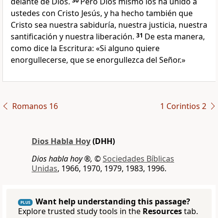
delante de Dios.
30
Pero Dios mismo los ha unido a
ustedes con Cristo Jesús, y ha hecho también que
Cristo sea nuestra sabiduría, nuestra justicia, nuestra
santificación y nuestra liberación.
31
De esta manera,
como dice la Escritura: «Si alguno quiere
enorgullecerse, que se enorgullezca del Señor.»
Romanos 16
1 Corintios 2
Dios Habla Hoy
(DHH)
Dios habla hoy ®,
©
Sociedades Bíblicas
Unidas
, 1966, 1970, 1979, 1983, 1996.
Want help understanding this passage?
PLUS
Explore trusted study tools in the
Resources
tab.