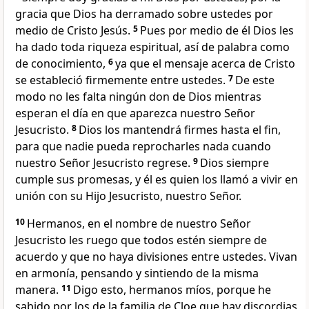
gracia que Dios ha derramado sobre ustedes por
medio de Cristo Jesús.
5
Pues por medio de él Dios les
ha dado toda riqueza espiritual, así de palabra como
de conocimiento,
6
ya que el mensaje acerca de Cristo
se estableció firmemente entre ustedes.
7
De este
modo no les falta ningún don de Dios mientras
esperan el día en que aparezca nuestro Señor
Jesucristo.
8
Dios los mantendrá firmes hasta el fin,
para que nadie pueda reprocharles nada cuando
nuestro Señor Jesucristo regrese.
9
Dios siempre
cumple sus promesas, y él es quien los llamó a vivir en
unión con su Hijo Jesucristo, nuestro Señor.
10
Hermanos, en el nombre de nuestro Señor
Jesucristo les ruego que todos estén siempre de
acuerdo y que no haya divisiones entre ustedes. Vivan
en armonía, pensando y sintiendo de la misma
manera.
11
Digo esto, hermanos míos, porque he
sabido por los de la familia de Cloe que hay discordias