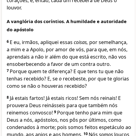
corações; e, então, cada um receberá de Deus o
louvor.
A vanglória dos coríntios. A humildade e autoridade
do apóstolo
6
E eu, irmãos, apliquei essas
coisas,
por semelhança,
a mim e a Apolo, por amor de vós, para que, em nós,
aprendais a não ir além do que está escrito, não vos
ensoberbecendo a favor de um contra outro.
7
Porque quem te diferença? E que tens tu que não
tenhas recebido? E, se
o
recebeste, por que te glorias
como se não o houveras recebido?
8
Já estais fartos! Já estais ricos! Sem nós reinais! E
prouvera Deus reinásseis para que também nós
reinemos convosco!
9
Porque tenho para mim que
Deus a nós, apóstolos, nos pôs por últimos, como
condenados à morte; pois somos feitos espetáculo ao
mundo, aos anjos e aos homens.
10
Nós
somos
loucos