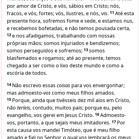
por amor de Cristo, e vós, sábios em Cristo; nós,
fracos, e vós, fortes; vós, ilustres, e nós, vis.
11
Até esta
presente hora, sofremos fome e sede, e estamos nus,
e recebemos bofetadas, e não temos pousada certa,
12
e nos afadigamos, trabalhando com nossas
próprias mãos; somos injuriados e bendizemos;
somos perseguidos e sofremos;
13
somos
blasfemados e rogamos; até ao presente, temos
chegado a ser como o lixo deste mundo e como a
escória de todos.
14
Não escrevo essas
coisas
para vos envergonhar;
mas admoesto-
vos
como meus filhos amados.
15
Porque, ainda que tivésseis dez mil aios em Cristo,
não
teríeis,
contudo, muitos pais; porque eu, pelo
evangelho, vos gerei em Jesus Cristo.
16
Admoesto-
vos, portanto, a que sejais meus imitadores.
17
Por
esta causa vos mandei Timóteo, que é meu filho
amado e fiel no Senhor, o qual vos lembrará os meus