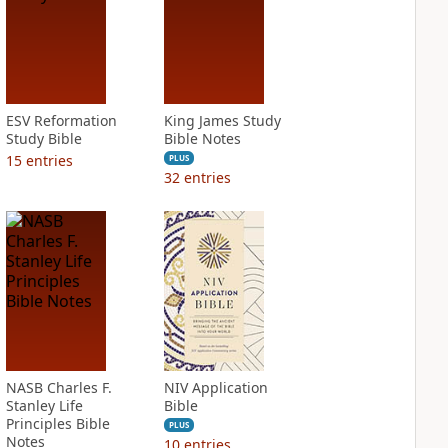
ESV Reformation
King James Study
Study Bible
Bible Notes
15
entries
PLUS
32
entries
NASB Charles F.
NIV Application
Stanley Life
Bible
Principles Bible
PLUS
Notes
10
entries