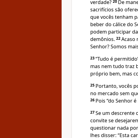
verdade?
20
De mane
sacrifícios são ofer
que vocês tenham p
beber do cálice do 
podem participar d
demônios.
22
Acaso 
Senhor? Somos mais 
23
“Tudo é permitido
mas nem tudo traz b
próprio bem, mas c
25
Portanto, vocês 
no mercado sem ques
26
Pois “do Senhor é 
27
Se um descrente o
convite se desejar
questionar nada por
lhes disser: “Esta c