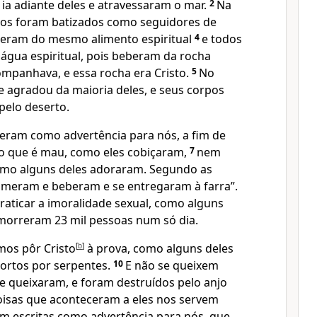
a adiante deles e atravessaram o mar.
2
Na
dos foram batizados como seguidores de
eram do mesmo alimento espiritual
4
e todos
gua espiritual, pois beberam da rocha
ompanhava, e essa rocha era Cristo.
5
No
e agradou da maioria deles, e seus corpos
pelo deserto.
ceram como advertência para nós, a fim de
o que é mau, como eles cobiçaram,
7
nem
omo alguns deles adoraram. Segundo as
comeram e beberam e se entregaram à farra”.
aticar a imoralidade sexual, como alguns
 morreram 23 mil pessoas num só dia.
os pôr Cristo
[
b
]
à prova, como alguns deles
ortos por serpentes.
10
E não se queixem
e queixaram, e foram destruídos pelo anjo
oisas que aconteceram a eles nos servem
 escritas como advertência para nós, que