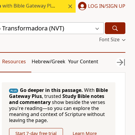
h
with Bible Gateway Plus.
LOG IN/SIGN UP
 Transformadora (NVT)
Font Size
Resources
Hebrew/Greek
Your Content
Go deeper in this passage.
With
Bible
PLUS
Gateway Plus
, trusted
Study Bible notes
and commentary
show beside the verses
you're reading—so you can explore the
meaning and context of Scripture without
leaving the page.
Start 7-day free trial
Learn More