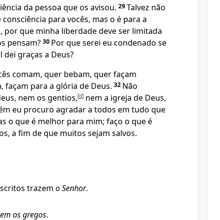
ciência da pessoa que os avisou.
29
Talvez não
 consciência para vocês, mas o é para a
l, por que minha liberdade deve ser limitada
ros pensam?
30
Por que serei eu condenado se
l dei graças a Deus?
ocês comam, quer bebam, quer façam
, façam para a glória de Deus.
32
Não
eus, nem os gentios,
[
d
]
nem a igreja de Deus,
m eu procuro agradar a todos em tudo que
as o que é melhor para mim; faço o que é
s, a fim de que muitos sejam salvos.
scritos trazem
o Senhor
.
em os gregos
.