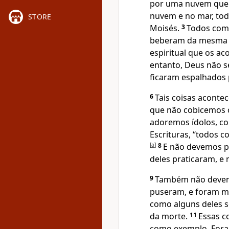
por uma nuvem que i
nuvem e no mar, to
STORE
Moisés.
3
Todos com
beberam da mesma á
espiritual que os ac
entanto, Deus não s
ficaram espalhados 
6
Tais coisas aconte
que não cobicemos 
adoremos ídolos, c
Escrituras, “todos 
[
a
]
8
E não devemos pr
deles praticaram, e
9
Também não devem
puseram, e foram m
como alguns deles s
da morte.
11
Essas c
como exemplo. Foram