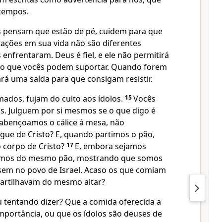
 tempos.
s pensam que estão de pé, cuidem para que
tações em sua vida não são diferentes
enfrentaram. Deus é fiel, e ele não permitirá
do que vocês podem suportar. Quando forem
rá uma saída para que consigam resistir.
ados, fujam do culto aos ídolos.
15
Vocês
s. Julguem por si mesmos se o que digo é
bençoamos o cálice à mesa, não
gue de Cristo? E, quando partimos o pão,
 corpo de Cristo?
17
E, embora sejamos
emos do mesmo pão, mostrando que somos
em no povo de Israel. Acaso os que comiam
 partilhavam do mesmo altar?
u tentando dizer? Que a comida oferecida a
mportância, ou que os ídolos são deuses de