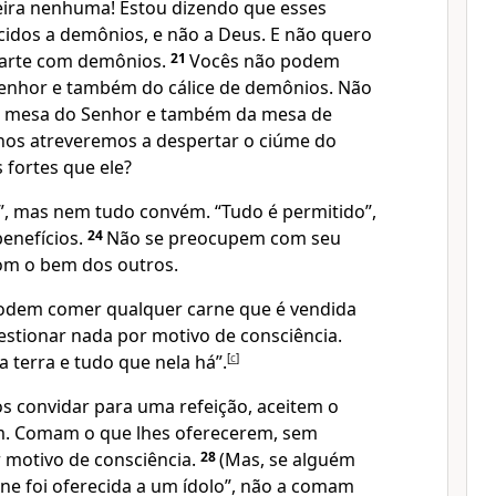
ira nenhuma! Estou dizendo que esses
ecidos a demônios, e não a Deus. E não quero
arte com demônios.
21
Vocês não podem
Senhor e também do cálice de demônios. Não
a mesa do Senhor e também da mesa de
nos atreveremos a despertar o ciúme do
fortes que ele?
”, mas nem tudo convém. “Tudo é permitido”,
enefícios.
24
Não se preocupem com seu
om o bem dos outros.
podem comer qualquer carne que é vendida
tionar nada por motivo de consciência.
a terra e tudo que nela há”.
[
c
]
s convidar para uma refeição, aceitem o
em. Comam o que lhes oferecerem, sem
 motivo de consciência.
28
(Mas, se alguém
arne foi oferecida a um ídolo”, não a comam