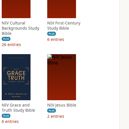
NIV Cultural
NIV First-Century
Backgrounds Study
Study Bible
Bible
PLUS
6
entries
PLUS
26
entries
NIV Grace and
NIV Jesus Bible
Truth Study Bible
PLUS
2
entries
PLUS
6
entries