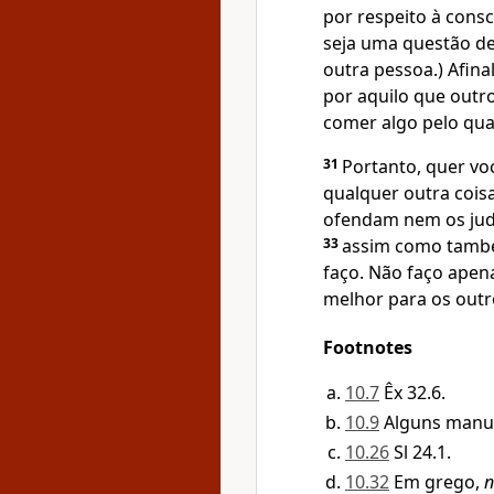
por respeito à cons
seja uma questão de
outra pessoa.) Afina
por aquilo que out
comer algo pelo qua
31
Portanto, quer v
qualquer outra coisa
ofendam nem os jud
33
assim como també
faço. Não faço apen
melhor para os outro
Footnotes
10.7
Êx 32.6.
10.9
Alguns manu
10.26
Sl 24.1.
10.32
Em grego,
n