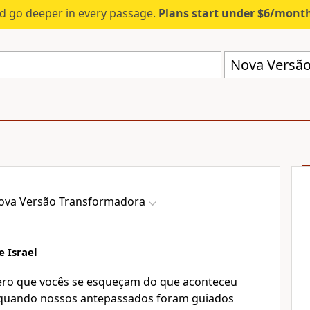
d go deeper in every passage.
Plans start under $6/mont
Nova Versão
ova Versão Transformadora
e Israel
ero que vocês se esqueçam do que aconteceu
 quando nossos antepassados foram guiados