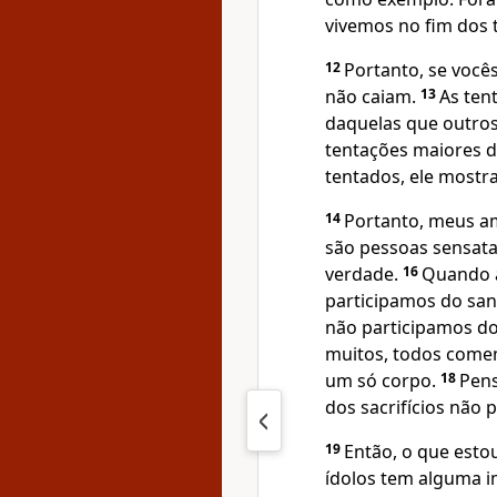
vivemos no fim dos
12
Portanto, se você
não caiam.
13
As ten
daquelas que outros 
tentações maiores 
tentados, ele mostra
14
Portanto, meus am
são pessoas sensata
verdade.
16
Quando a
participamos do san
não participamos do
muitos, todos com
um só corpo.
18
Pens
dos sacrifícios não
19
Então, o que esto
ídolos tem alguma i