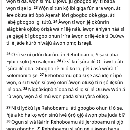
wọ́n ti dá, wọ́n sì mú u jowú ju gbogbo èyí tí baba
wọn ti ṣe lọ.
23
Wọ́n sì tún kọ́ ibi gíga fún ara wọn, àti
ère òkúta àti òpó Aṣerah lórí gbogbo òkè gíga, àti
lábẹ́ gbogbo igi tútù.
24
Àwọn tí wọn jẹ́ ọkùnrin
alágbèrè ojúbọ òrìṣà wà ní ilẹ̀ náà, àwọn ènìyàn náà sì
ṣe gẹ́gẹ́ bí gbogbo ohun ìríra àwọn orílẹ̀-èdè tí
Olúwa
ti lé jáde kúrò níwájú àwọn ọmọ Israẹli.
25
Ó sì ṣe ní ọdún karùn-ún Rehoboamu, Ṣiṣaki ọba
Ejibiti kọlu Jerusalẹmu.
26
Ó sì kó ìṣúra ilé
Olúwa
lọ àti
ìṣúra ilé ọba. Gbogbo rẹ̀ ni ó kó lọ, pẹ̀lú asà wúrà tí
Solomoni ti ṣe.
27
Rehoboamu ọba sì ṣe asà idẹ ní ipò
wọn, ó sì fi wọ́n sí ọwọ́ olórí àwọn olùṣọ́ tí ń ṣọ́ ìlẹ̀kùn
ilé ọba.
28
Nígbàkígbà tí ọba bá sì lọ sí ilé
Olúwa
Wọ́n á
rù wọ́n, wọ́n á sì mú wọn padà sínú yàrá olùṣọ́.
29
Ní ti ìyókù ìṣe Rehoboamu, àti gbogbo ohun tí ó ṣe,
ǹjẹ́ a kò ha kọ wọ́n sínú ìwé ọ̀rọ̀ ọjọ́ àwọn ọba Juda bí?
30
Ogun sì wà láàrín Rehoboamu àti Jeroboamu ní ọjọ́
wọn gbogbo.
31
Rehoboamu sì sùn pẹ̀lú àwọn baba