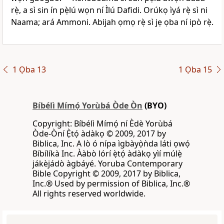
rẹ̀, a sì sin ín pẹ̀lú wọn ní Ìlú Dafidi. Orúkọ ìyá rẹ̀ sì ni
Naama; ará Ammoni. Abijah ọmọ rẹ̀ sì jẹ ọba ní ipò rẹ̀.
1 Ọba 13
1 Ọba 15
Bíbélì Mímọ́ Yorùbá Òde Òn
(BYO)
Copyright: Bíbélì Mímọ́ ní Èdè Yorùbá
Òde-Òní Ẹ̀tọ́ àdàkọ © 2009, 2017 by
Biblica, Inc. A lò ó nípa ìgbàyọ̀ǹda láti ọwọ́
Bíbílíkà Inc. Ààbò lórí ẹ̀tọ́ àdàkọ yìí múlẹ̀
jákèjádò àgbáyé. Yoruba Contemporary
Bible Copyright © 2009, 2017 by Biblica,
Inc.® Used by permission of Biblica, Inc.®
All rights reserved worldwide.