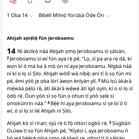
1 Ọba 14
Bíbélì Mímọ́ Yorùbá Òde Òn
Ahijah sọtẹ́lẹ̀ fún Jeroboamu
14
Ní àkókò náà Abijah ọmọ Jeroboamu sì ṣàìsàn,
2
Jeroboamu sì wí fún aya rẹ̀ pé, “Lọ, sì pa ara rẹ dà, kí
wọn kí ó má ba à mọ̀ ọ́n ní aya Jeroboamu. Nígbà náà
ni kí o lọ sí Ṣilo. Ahijah wòlíì wà níbẹ̀; ẹni tí ó sọ fún mi
pé, èmi yóò jẹ ọba lórí àwọn ènìyàn yìí.
3
Mú ìṣù àkàrà
mẹ́wàá pẹ̀lú rẹ̀, àti àkàrà wẹ́wẹ́ àti ìgò oyin, kí o sì lọ sí
ọ̀dọ̀ rẹ̀. Òun yóò sì sọ fún ọ ohun tí yóò ṣẹlẹ̀ sí
ọmọkùnrin náà.”
4
Bẹ́ẹ̀ ni aya Jeroboamu sì ṣe bí ó ti
wí, ó sì lọ sí ilé Ahijah ní Ṣilo.
Ahijah kò sì ríran; ojú rẹ̀ ti fọ́ nítorí ogbó rẹ̀.
5
Ṣùgbọ́n
Olúwa
ti sọ fún Ahijah pé, “Kíyèsi i, aya Jeroboamu ń
bọ̀ wá béèrè nípa ọmọ rẹ̀ lọ́wọ́ rẹ, nítorí tí ó ṣàìsàn,