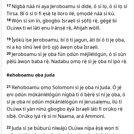
17
Nígbà náà ni aya Jeroboamu sì dìde, ó sì lọ, ó sì lọ sí
Tirsa. Bí ó sì ti fi ẹsẹ̀ tẹ ìloro ilé, ọmọdé náà sì kú.
18
Wọ́n sì sin ín, gbogbo Israẹli sì ṣọ̀fọ̀ rẹ̀, gẹ́gẹ́ bí
Olúwa
ti wí láti ẹnu ìránṣẹ́ rẹ̀, Ahijah wòlíì.
19
Ìyókù ìṣe Jeroboamu, bí ó ti jagun, àti bí ó ti jẹ ọba,
ni a kọ sínú ìwé ọ̀rọ̀ ọjọ́ àwọn ọba Israẹli.
20
Jeroboamu sì jẹ ọba fún ọdún méjìlélógún, ó sì sùn
pẹ̀lú àwọn baba rẹ̀. Nadabu ọmọ rẹ̀ sì jẹ ọba ní ipò rẹ̀.
Rehoboamu ọba Juda
21
Rehoboamu ọmọ Solomoni sì jẹ ọba ní Juda. Ó jẹ́
ẹni ọdún mọ́kànlélógún nígbà tí ó bẹ̀rẹ̀ sí ní jẹ ọba, ó
sì jẹ ọba ní ọdún mọ́kànlélógún ní Jerusalẹmu, ìlú tí
Olúwa
ti yàn nínú gbogbo ẹ̀yà Israẹli láti fi orúkọ rẹ̀
síbẹ̀. Orúkọ ìyá rẹ̀ sì ni Naama, ará Ammoni.
22
Juda sì ṣe búburú níwájú
Olúwa
nípa ẹ̀ṣẹ̀ wọn tí