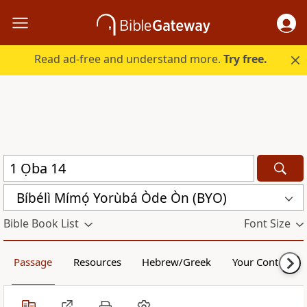
Read ad-free and understand more.
Try free.
Bíbélì Mímọ́ Yorùbá Òde Òn (BYO)
Bible Book List
Font Size
Passage
Resources
Hebrew/Greek
Your Content