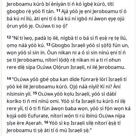
Jeroboamu kúrò bí ènìyàn ti ń kó ìgbẹ́ kúrò, títí
gbogbo rẹ̀ yóò fi tán.
11
Ajá yóò jẹ ẹni Jeroboamu tí ó
bá kú ní ìlú, àti ẹni tí ó bá kú ní igbó ni àwọn ẹyẹ ojú
ọ̀run yóò jẹ.
Olúwa
ti sọ ọ́!’
12
“Ní ti ìwọ, padà lọ ilé, nígbà tí o bá sì fi ẹsẹ̀ rẹ tẹ ìlú,
ọmọ náà yóò kú.
13
Gbogbo Israẹli yóò sì ṣọ̀fọ̀ fún un,
wọn yóò sì sin ín. Òun nìkan ni a ó sì sin nínú ẹni tí ń
ṣe ti Jeroboamu, nítorí lọ́dọ̀ rẹ̀ nìkan ni a ti rí ohun
rere díẹ̀ sípa
Olúwa
Ọlọ́run Israẹli, ní ilé Jeroboamu.
14
“
Olúwa
yóò gbé ọba kan dìde fúnrarẹ̀ lórí Israẹli tí
yóò ké ilé Jeroboamu kúrò. Ọjọ́ náà nìyìí! Kí ni? Àní
nísinsin yìí.
15
Olúwa
yóò kọlu Israẹli, yóò sì dàbí
koríko ti ń mì nínú omi. Yóò sì fa Israẹli tu kúrò ní ilẹ̀
rere yìí, tí ó ti fi fún àwọn baba wọn, yóò sì fọ́n wọn ká
kọjá odò Eufurate, nítorí wọ́n ti rú ìbínú
Olúwa
nípa
ṣíṣe ère Aṣerah.
16
Yóò sì kọ Israẹli sílẹ̀ nítorí ẹ̀ṣẹ̀ tí
Jeroboamu ti ṣẹ̀ àti tí ó mú Israẹli ṣẹ̀.”