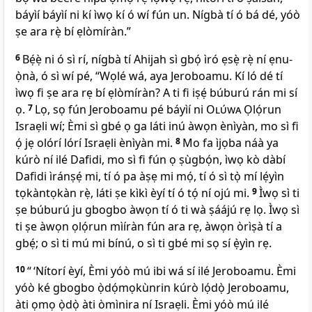
báyìí báyìí ni kí ìwọ kí ó wí fún un. Nígbà tí ó bá dé, yóò
ṣe ara rẹ̀ bí ẹlòmíràn.”
6
Bẹ́ẹ̀ ni ó sì rí, nígbà tí Ahijah sì gbọ́ ìró ẹsẹ̀ rẹ̀ ní ẹnu-
ọ̀nà, ó sì wí pé, “Wọlé wá, aya Jeroboamu. Kí ló dé tí
ìwọ fi ṣe ara rẹ bí ẹlòmíràn? A ti fi iṣẹ́ búburú rán mi sí
ọ.
7
Lọ, sọ fún Jeroboamu pé báyìí ni
Olúwa
Ọlọ́run
Israẹli wí; Èmi sì gbé ọ ga láti inú àwọn ènìyàn, mo sì fi
ọ́ jẹ olórí lórí Israẹli ènìyàn mi.
8
Mo fa ìjọba náà ya
kúrò ní ilé Dafidi, mo sì fi fún ọ ṣùgbọ́n, ìwọ kò dàbí
Dafidi ìránṣẹ́ mi, tí ó pa àṣẹ mi mọ́, tí ó sì tọ̀ mí lẹ́yìn
tọkàntọkàn rẹ̀, láti ṣe kìkì èyí tí ó tọ́ ní ojú mi.
9
Ìwọ sì ti
ṣe búburú ju gbogbo àwọn tí ó ti wà ṣáájú rẹ lọ. Ìwọ sì
ti ṣe àwọn ọlọ́run mìíràn fún ara rẹ, àwọn òrìṣà tí a
gbẹ́; o sì ti mú mi bínú, o sì ti gbé mi sọ sí ẹ̀yìn rẹ.
10
“ ‘Nítorí èyí, Èmi yóò mú ibi wá sí ilé Jeroboamu. Èmi
yóò ké gbogbo ọ̀dọ́mọkùnrin kúrò lọ́dọ̀ Jeroboamu,
àti ọmọ ọ̀dọ̀ àti òmìnira ní Israẹli. Èmi yóò mú ilé