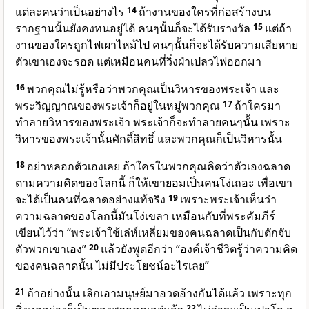
แต่ละคนว่าเป็นอย่างไร
14
ถ้างานของใครที่ก่อสร้างบน
รากฐานนั้นยังคงทนอยู่ได้ คนๆนั้นก็จะได้รับรางวัล
15
แต่ถ้า
งานของใครถูกไฟเผาไหม้ไป คนๆนั้นก็จะได้รับความเสียหาย
ตัวเขาเองจะรอด แต่เหมือนคนที่วิ่งฝ่าเปลวไฟออกมา
16
พวกคุณไม่รู้หรือว่าพวกคุณเป็นวิหารของพระเจ้า และ
พระวิญญาณของพระเจ้าก็อยู่ในหมู่พวกคุณ
17
ถ้าใครมา
ทำลายวิหารของพระเจ้า พระเจ้าก็จะทำลายคนๆนั้น เพราะ
วิหารของพระเจ้านั้นศักดิ์สิทธิ์ และพวกคุณก็เป็นวิหารนั้น
18
อย่าหลอกตัวเองเลย ถ้าใครในพวกคุณคิดว่าตัวเองฉลาด
ตามความคิดของโลกนี้ ก็ให้เขายอมเป็นคนโง่เถอะ เพื่อเขา
จะได้เป็นคนที่ฉลาดอย่างแท้จริง
19
เพราะพระเจ้าเห็นว่า
ความฉลาดของโลกนี้มันโง่เขลา เหมือนกับที่พระคัมภีร์
เขียนไว้ว่า “พระเจ้าใช้เล่ห์เหลี่ยมของคนฉลาดเป็นกับดักจับ
ตัวพวกเขาเอง”
20
แล้วยังพูดอีกว่า “องค์เจ้าชีวิตรู้ว่าความคิด
ของคนฉลาดนั้น ไม่มีประโยชน์อะไรเลย”
21
ถ้าอย่างนั้น เลิกเอามนุษย์มาอวดอ้างกันได้แล้ว เพราะทุก
22