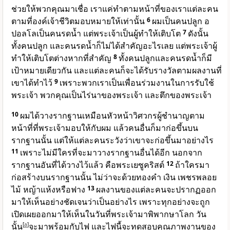
ช่วยให้พวกคุณมาเชื่อ เราแค่ทำตามหน้าที่ของเราแต่ละคน
ตามที่องค์เจ้าชีวิตมอบหมายให้เท่านั้น
6
ผมเป็นคนปลูก อ
ปอลโลเป็นคนรดน้ำ แต่พระเจ้าเป็นผู้ทำให้เติบโต
7
ดังนั้น
ทั้งคนปลูก และคนรดน้ำก็ไม่ได้สำคัญอะไรเลย แต่พระเจ้าผู้
ทำให้เติบโตต่างหากที่สำคัญ
8
ทั้งคนปลูกและคนรดน้ำก็มี
เป้าหมายเดียวกัน และแต่ละคนก็จะได้รับรางวัลตามผลงานที่
เขาได้ทำไว้
9
เพราะพวกเราเป็นเพื่อนร่วมงานในการรับใช้
พระเจ้า พวกคุณเป็นไร่นาของพระเจ้า และตึกของพระเจ้า
10
ผมได้วางรากฐานเหมือนหัวหน้าวิศวกรผู้ชำนาญตาม
หน้าที่ที่พระเจ้ามอบให้กับผม แล้วคนอื่นก็มาก่อขึ้นบน
รากฐานนั้น แต่ให้แต่ละคนระวังว่าเขาจะก่อขึ้นมาอย่างไร
11
เพราะไม่มีใครที่จะมาวางรากฐานอื่นได้อีก นอกจาก
รากฐานอันที่ได้วางไว้แล้ว คือพระเยซูคริสต์
12
ถ้าใครมา
ก่อสร้างบนรากฐานนั้น ไม่ว่าจะด้วยทองคำ เงิน เพชรพลอย
ไม้ หญ้าแห้งหรือฟาง
13
ผลงานของแต่ละคนจะปรากฏออก
มาให้เห็นอย่างชัดเจนว่าเป็นอย่างไร เพราะทุกอย่างจะถูก
เปิดเผยออกมาให้เห็นในวันที่พระเจ้ามาพิพากษาโลก วัน
นั้น
[
a
]
จะมาพร้อมกับไฟ และไฟนี้จะทดสอบคุณภาพงานของ