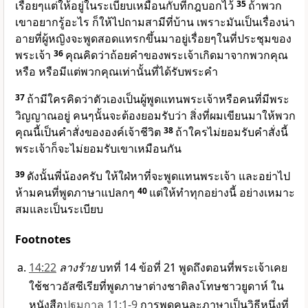
เรื่อยๆแต่ให้อยู่ในระเบียบเหมือนกับที่กฎบอกไว้
35
ถ้าพวก
เขาอยากรู้อะไร ก็ให้ไปถามสามีที่บ้าน เพราะมันเป็นเรื่องน่า
อายที่ผู้หญิงจะพูดสอดแทรกขึ้นมาอยู่เรื่อยๆในที่ประชุมของ
พระเจ้า
36
คุณคิดว่าถ้อยคำของพระเจ้าเกิดมาจากพวกคุณ
หรือ หรือมีแต่พวกคุณเท่านั้นที่ได้รับพระคำ
37
ถ้ามีใครคิดว่าตัวเองเป็นผู้พูดแทนพระเจ้าหรือคนที่มีพระ
วิญญาณอยู่ คนๆนั้นจะต้องยอมรับว่า สิ่งที่ผมเขียนมาให้พวก
คุณนี้เป็นคำสั่งขององค์เจ้าชีวิต
38
ถ้าใครไม่ยอมรับคำสั่งนี้
พระเจ้าก็จะไม่ยอมรับเขาเหมือนกัน
39
ดังนั้นพี่น้องครับ ให้ใฝ่หาที่จะพูดแทนพระเจ้า และอย่าไป
ห้ามคนที่พูดภาษาแปลกๆ
40
แต่ให้ทำทุกอย่างนี้ อย่างเหมาะ
สมและเป็นระเบียบ
Footnotes
14:22
ลางร้าย
บทที่ 14 ข้อที่ 21 พูดถึงตอนที่พระเจ้าเคย
ใช้ชาวอัสซีเรียที่พูดภาษาต่างชาติลงโทษชาวยูดาห์ ใน
หนังสือ
ปฐมกาล 11:1-9
การพูดคนละภาษาเป็นวิธีหนึ่งที่