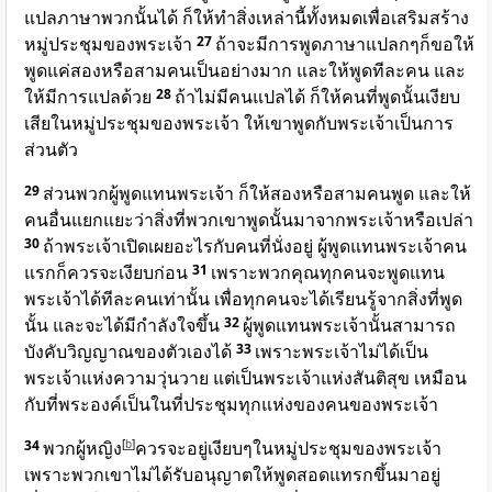
แปลภาษาพวกนั้นได้ ก็ให้ทำสิ่งเหล่านี้ทั้งหมดเพื่อเสริมสร้าง
หมู่ประชุมของพระเจ้า
27
ถ้าจะมีการพูดภาษาแปลกๆก็ขอให้
พูดแค่สองหรือสามคนเป็นอย่างมาก และให้พูดทีละคน และ
ให้มีการแปลด้วย
28
ถ้าไม่มีคนแปลได้ ก็ให้คนที่พูดนั้นเงียบ
เสียในหมู่ประชุมของพระเจ้า ให้เขาพูดกับพระเจ้าเป็นการ
ส่วนตัว
29
ส่วนพวกผู้พูดแทนพระเจ้า ก็ให้สองหรือสามคนพูด และให้
คนอื่นแยกแยะว่าสิ่งที่พวกเขาพูดนั้นมาจากพระเจ้าหรือเปล่า
30
ถ้าพระเจ้าเปิดเผยอะไรกับคนที่นั่งอยู่ ผู้พูดแทนพระเจ้าคน
แรกก็ควรจะเงียบก่อน
31
เพราะพวกคุณทุกคนจะพูดแทน
พระเจ้าได้ทีละคนเท่านั้น เพื่อทุกคนจะได้เรียนรู้จากสิ่งที่พูด
นั้น และจะได้มีกำลังใจขึ้น
32
ผู้พูดแทนพระเจ้านั้นสามารถ
บังคับวิญญาณของตัวเองได้
33
เพราะพระเจ้าไม่ได้เป็น
พระเจ้าแห่งความวุ่นวาย แต่เป็นพระเจ้าแห่งสันติสุข เหมือน
กับที่พระองค์เป็นในที่ประชุมทุกแห่งของคนของพระเจ้า
34
พวกผู้หญิง
[
b
]
ควรจะอยู่เงียบๆในหมู่ประชุมของพระเจ้า
เพราะพวกเขาไม่ได้รับอนุญาตให้พูดสอดแทรกขึ้นมาอยู่