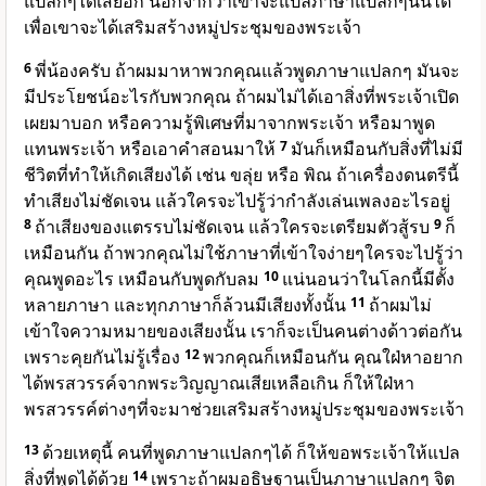
แปลกๆได้เสียอีก นอกจากว่าเขาจะแปลภาษาแปลกๆนั้นได้
เพื่อเขาจะได้เสริมสร้างหมู่ประชุมของพระเจ้า
6
พี่น้องครับ ถ้าผมมาหาพวกคุณแล้วพูดภาษาแปลกๆ มันจะ
มีประโยชน์อะไรกับพวกคุณ ถ้าผมไม่ได้เอาสิ่งที่พระเจ้าเปิด
เผยมาบอก หรือความรู้พิเศษที่มาจากพระเจ้า หรือมาพูด
แทนพระเจ้า หรือเอาคำสอนมาให้
7
มันก็เหมือนกับสิ่งที่ไม่มี
ชีวิตที่ทำให้เกิดเสียงได้ เช่น ขลุ่ย หรือ พิณ ถ้าเครื่องดนตรีนี้
ทำเสียงไม่ชัดเจน แล้วใครจะไปรู้ว่ากำลังเล่นเพลงอะไรอยู่
8
ถ้าเสียงของแตรรบไม่ชัดเจน แล้วใครจะเตรียมตัวสู้รบ
9
ก็
เหมือนกัน ถ้าพวกคุณไม่ใช้ภาษาที่เข้าใจง่ายๆใครจะไปรู้ว่า
คุณพูดอะไร เหมือนกับพูดกับลม
10
แน่นอนว่าในโลกนี้มีตั้ง
หลายภาษา และทุกภาษาก็ล้วนมีเสียงทั้งนั้น
11
ถ้าผมไม่
เข้าใจความหมายของเสียงนั้น เราก็จะเป็นคนต่างด้าวต่อกัน
เพราะคุยกันไม่รู้เรื่อง
12
พวกคุณก็เหมือนกัน คุณใฝ่หาอยาก
ได้พรสวรรค์จากพระวิญญาณเสียเหลือเกิน ก็ให้ใฝ่หา
พรสวรรค์ต่างๆที่จะมาช่วยเสริมสร้างหมู่ประชุมของพระเจ้า
13
ด้วยเหตุนี้ คนที่พูดภาษาแปลกๆได้ ก็ให้ขอพระเจ้าให้แปล
สิ่งที่พูดได้ด้วย
14
เพราะถ้าผมอธิษฐานเป็นภาษาแปลกๆ จิต