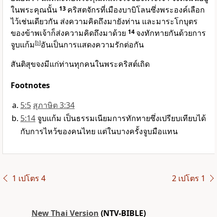
ในพระคุณนั้น
13
คริสตจักรที่เมืองบาบิโลนซึ่งพระองค์เลือก
ไว้เช่นเดียวกัน ส่งความคิดถึงมายังท่าน และมาระโกบุตร
ของข้าพเจ้าก็ส่งความคิดถึงมาด้วย
14
จงทักทายกันด้วยการ
จูบแก้ม
[
b
]
อันเป็นการแสดงความรักต่อกัน
สันติสุขจงมีแก่ท่านทุกคนในพระคริสต์เถิด
Footnotes
5:5
สุภาษิต 3:34
5:14
จูบแก้ม เป็นธรรมเนียมการทักทายซึ่งเปรียบเทียบได้
กับการไหว้ของคนไทย แต่ในบางครั้งจูบมือแทน
1 เปโตร 4
2 เปโตร 1
New Thai Version
(NTV-BIBLE)