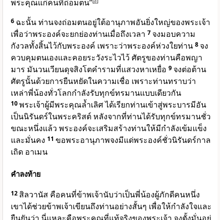
พระคุณแก่คนที่ถ่อมตน”
[
a
]
6
ฉะนั้น ท่านจงถ่อมตนอยู่ใต้อานุภาพอันยิ่งใหญ่ของพระเจ้า
เพื่อว่าพระองค์จะยกย่องท่านเมื่อถึงเวลา
7
จงมอบความ
กังวลทั้งสิ้นไว้กับพระองค์ เพราะว่าพระองค์ห่วงใยท่าน
8
จง
ควบคุมตนเองและคอยระวังระไวไว้ ศัตรูของท่านคือพญา
มาร มันวนเวียนดุจสิงโตคำรามที่แสวงหาเหยื่อ
9
จงต่อต้าน
ศัตรูนั้นด้วยการยืนหยัดในความเชื่อ เพราะท่านทราบว่า
เหล่าพี่น้องทั่วโลกกำลังรับทุกข์ทรมานแบบเดียวกัน
10
พระเจ้าผู้มีพระคุณล้ำเลิศ ได้เรียกท่านเข้าสู่พระบารมีอัน
เป็นนิรันดร์ในพระคริสต์ หลังจากที่ท่านได้รับทุกข์ทรมานชั่ว
ขณะหนึ่งแล้ว พระองค์จะเสริมสร้างท่านให้มีกำลังเข้มแข็ง
และมั่นคง
11
ขอพระอานุภาพจงมีแด่พระองค์ชั่วนิรันดร์กาล
เถิด อาเมน
คำลงท้าย
12
สิลวานัส คือคนที่ข้าพเจ้านับว่าเป็นพี่น้องผู้ภักดีคนหนึ่ง
เขาได้ช่วยข้าพเจ้าเขียนถึงท่านอย่างสั้นๆ เพื่อให้กำลังใจและ
ยืนยันว่า นี่แหละคือพระคุณที่แท้จริงของพระเจ้า จงตั้งมั่นอยู่