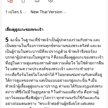
1 เปโตร 5
New Thai Version
เลี้ยงดูฝูงแกะของพระเจ้า
5
ฉะนั้น ในฐานะที่ข้าพเจ้าเป็นผู้ปกครองร่วมกับท่าน และ
เป็นพยานในเรื่องการทนทุกข์ทรมานของพระคริสต์ และจะ
เป็นผู้ร่วมในพระบารมีที่จะปรากฏด้วย ข้าพเจ้าจึงขอร้อง
บรรดาผู้ปกครองในหมู่ท่าน
2
คือจงเลี้ยงดูฝูงแกะของพระเจ้า
ที่อยู่ในความดูแลของท่านด้วยความเต็มใจ ไม่ใช่ด้วยการฝืน
ใจ แต่ตามความประสงค์ของพระเจ้า และกระทำอย่าง
กระตือรือร้นโดยไม่โลภมักได้
3
ไม่ยกตนข่มท่านกับคนที่อยู่
ใต้การดูแลของท่าน แต่เป็นแบบอย่างแก่ฝูงแกะนั้น
4
เมื่อ
หัวหน้าผู้เลี้ยงดูฝูงแกะมาปรากฏ ท่านจะได้รับมงกุฎแห่งพระ
สง่าราศีซึ่งไม่มีวันสูญสลาย
5
ในทำนองเดียวกัน คือท่านผู้
เยาว์จงยอมเชื่อฟังผู้อาวุโสกว่า ทุกท่านจงรับใช้กันและกัน
อย่างถ่อมตนเพราะ “พระเจ้าต่อต้านผู้หยิ่งยโส แต่แสดง