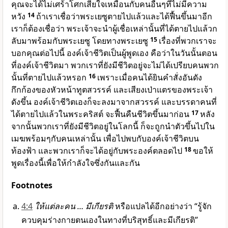
คุณจะได้ไม่เศร้าโศกเสียใจเหมือนกับคนอื่นๆที่ไม่มีความ
หวัง
14
ถ้าเราเชื่อว่าพระเยซูตายไปแล้วและได้ฟื้นขึ้นมาอีก
เราก็ต้องเชื่อว่า พระเจ้าจะนำผู้เชื่อเหล่านั้นที่ได้ตายไปแล้วก
ลับมาพร้อมกับพระเยซู โดยทางพระเยซู
15
เรื่องที่พวกเราจะ
บอกคุณต่อไปนี้ องค์เจ้าชีวิตเป็นผู้พูดเอง คือว่าในวันนั้นตอน
ที่องค์เจ้าชีวิตมา พวกเราที่ยังมีชีวิตอยู่จะไม่ได้เปรียบคนพวก
นั้นที่ตายไปแล้วหรอก
16
เพราะเมื่อคนได้ยินคำสั่งอันดัง
กึกก้องของหัวหน้าทูตสวรรค์ และเสียงเป่าแตรของพระเจ้า
ดังขึ้น องค์เจ้าชีวิตเองก็จะลงมาจากสวรรค์ และบรรดาคนที่
ได้ตายไปแล้วในพระคริสต์ จะฟื้นคืนชีวิตขึ้นมาก่อน
17
หลัง
จากนั้นพวกเราที่ยังมีชีวิตอยู่ในโลกนี้ ก็จะถูกนำตัวขึ้นไปใน
เมฆพร้อมๆกับคนเหล่านั้น เพื่อไปพบกับองค์เจ้าชีวิตบน
ท้องฟ้า และพวกเราก็จะได้อยู่กับพระองค์ตลอดไป
18
ขอให้
พูดเรื่องนี้เพื่อให้กำลังใจซึ่งกันและกัน
Footnotes
4:4
ให้แต่ละคน … มีเกียรติ
หรือแปลได้อีกอย่างว่า “รู้จัก
ควบคุมร่างกายตนเองในทางที่บริสุทธิ์และมีเกียรติ”