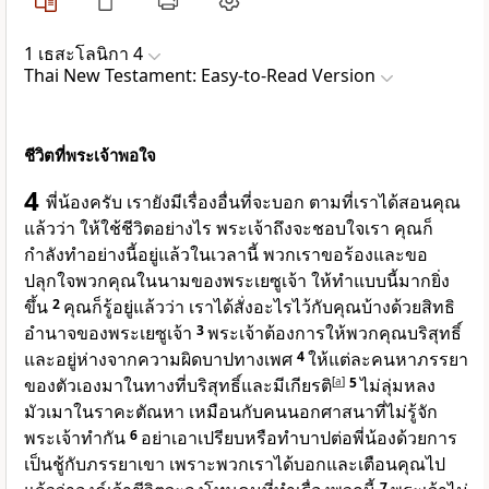
1 เธสะโลนิกา 4
Thai New Testament: Easy-to-Read Version
ชีวิตที่พระเจ้าพอใจ
4
พี่น้องครับ เรายังมีเรื่องอื่นที่จะบอก ตามที่เราได้สอนคุณ
แล้วว่า ให้ใช้ชีวิตอย่างไร พระเจ้าถึงจะชอบใจเรา คุณก็
กำลังทำอย่างนี้อยู่แล้วในเวลานี้ พวกเราขอร้องและขอ
ปลุกใจพวกคุณในนามของพระเยซูเจ้า ให้ทำแบบนี้มากยิ่ง
ขึ้น
2
คุณก็รู้อยู่แล้วว่า เราได้สั่งอะไรไว้กับคุณบ้างด้วยสิทธิ
อำนาจของพระเยซูเจ้า
3
พระเจ้าต้องการให้พวกคุณบริสุทธิ์
และอยู่ห่างจากความผิดบาปทางเพศ
4
ให้แต่ละคนหาภรรยา
ของตัวเองมาในทางที่บริสุทธิ์และมีเกียรติ
[
a
]
5
ไม่ลุ่มหลง
มัวเมาในราคะตัณหา เหมือนกับคนนอกศาสนาที่ไม่รู้จัก
พระเจ้าทำกัน
6
อย่าเอาเปรียบหรือทำบาปต่อพี่น้องด้วยการ
เป็นชู้กับภรรยาเขา เพราะพวกเราได้บอกและเตือนคุณไป
7