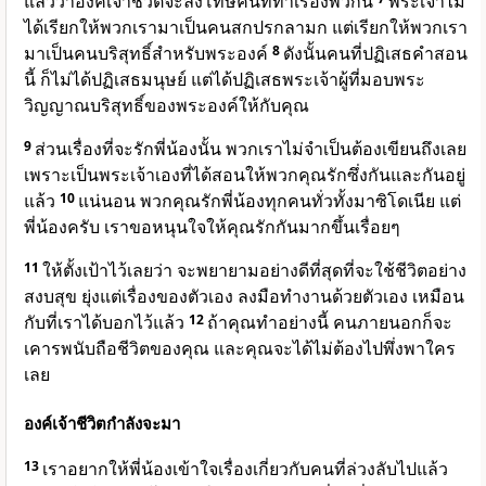
แล้วว่าองค์เจ้าชีวิตจะลงโทษคนที่ทำเรื่องพวกนี้
พระเจ้าไม่
ได้เรียกให้พวกเรามาเป็นคนสกปรกลามก แต่เรียกให้พวกเรา
มาเป็นคนบริสุทธิ์สำหรับพระองค์
8
ดังนั้นคนที่ปฏิเสธคำสอน
นี้ ก็ไม่ได้ปฏิเสธมนุษย์ แต่ได้ปฏิเสธพระเจ้าผู้ที่มอบพระ
วิญญาณบริสุทธิ์ของพระองค์ให้กับคุณ
9
ส่วนเรื่องที่จะรักพี่น้องนั้น พวกเราไม่จำเป็นต้องเขียนถึงเลย
เพราะเป็นพระเจ้าเองที่ได้สอนให้พวกคุณรักซึ่งกันและกันอยู่
แล้ว
10
แน่นอน พวกคุณรักพี่น้องทุกคนทั่วทั้งมาซิโดเนีย แต่
พี่น้องครับ เราขอหนุนใจให้คุณรักกันมากขึ้นเรื่อยๆ
11
ให้ตั้งเป้าไว้เลยว่า จะพยายามอย่างดีที่สุดที่จะใช้ชีวิตอย่าง
สงบสุข ยุ่งแต่เรื่องของตัวเอง ลงมือทำงานด้วยตัวเอง เหมือน
กับที่เราได้บอกไว้แล้ว
12
ถ้าคุณทำอย่างนี้ คนภายนอกก็จะ
เคารพนับถือชีวิตของคุณ และคุณจะได้ไม่ต้องไปพึ่งพาใคร
เลย
องค์เจ้าชีวิตกำลังจะมา
13
เราอยากให้พี่น้องเข้าใจเรื่องเกี่ยวกับคนที่ล่วงลับไปแล้ว