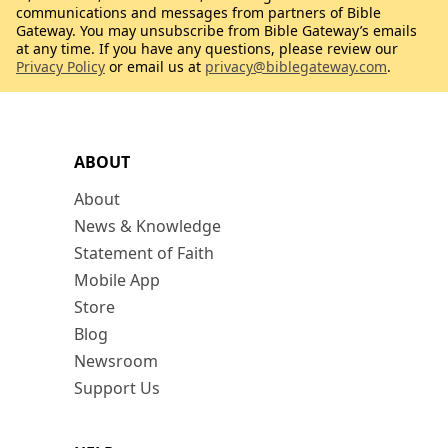
communications and messages from partners of Bible
Gateway. You may unsubscribe from Bible Gateway’s emails
at any time. If you have any questions, please review our
Privacy Policy
or email us at
privacy@biblegateway.com
.
ABOUT
About
News & Knowledge
Statement of Faith
Mobile App
Store
Blog
Newsroom
Support Us