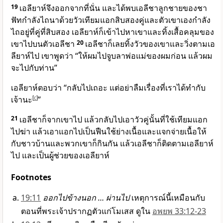
19
เอลียาห์จึงออกจากที่นั่น และได้พบเอลีชาลูกชายของชา
ฟัทกำลังไถนาด้วยวัวเทียมแอกสิบสองคู่และตัวเขาเองกำลัง
ไถอยู่ที่คู่ที่สิบสอง เอลียาห์ก็เข้าไปหาเขาและทิ้งเสื้อคลุมของ
เขาไปบนตัวเอลีชา
20
เอลีชาก็เลยทิ้งวัวของเขาและวิ่งตามเอ
ลียาห์ไป เขาพูดว่า “ให้ผมไปจูบลาพ่อแม่ของผมก่อน แล้วผม
จะไปกับท่าน”
เอลียาห์ตอบว่า “กลับไปเถอะ แต่อย่าลืมเรื่องที่เราได้ทำกับ
เจ้านะ
[
c
]
”
21
เอลีชาก็จากเขาไป แล้วกลับไปเอาวัวคู่นั้นที่ใช้เทียมแอก
ไปฆ่า แล้วเอาแอกไปเป็นฟืนใช้ย่างเนื้อและแจกจ่ายเนื้อให้
กับชาวบ้านและพวกเขาก็กินกัน แล้วเอลีชาก็ติดตามเอลียาห์
ไป และเป็นผู้ช่วยของเอลียาห์
Footnotes
19:11
ออกไปข้างนอก … ผ่านไป
เหตุการณ์นี้เหมือนกับ
ตอนที่พระเจ้าปรากฏตัวแก่โมเสส ดูใน
อพยพ 33:12-23