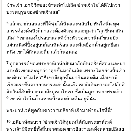
ข้าพเจ้า เอาชีวิตของข้าพเจ้าไปเถิด ข้าพเจ้าไม่ได้ดีไปกว่า
บรรพบุรุษของข้าพเจ้าเลย”
5
แล้วเขาก็นอนลงที่ใต้พุ่มไม้นั้นและหลับไป ทันใดนั้น ทูต
สวรรค์องค์หนึ่งก็มาแตะต้องตัวเขาและพูดว่า “ลุกขึ้นมากิน
เถิด”
6
เขามองไปรอบๆและที่ข้างหัวของเขานั้นมีขนมปัง
แผ่นหนึ่งที่ปิ้งอยู่บนก้อนหินร้อน และมีเหยือกน้ำอยู่เหยือก
หนึ่ง เขาได้กินและดื่ม แล้วก็นอนต่อ
7
ทูตสวรรค์ของพระยาห์เวห์กลับมาอีกเป็นครั้งที่สอง และมา
แตะตัวเขาและพูดว่า “ลุกขึ้นมากินเถิด เพราะไม่อย่างนั้นเจ้า
จะเดินทางไม่ไหว”
8
เขาจึงลุกขึ้นมากินและดื่ม เมื่อเขามี
เรี่ยวแรงขึ้นจากอาหารเหล่านั้นแล้ว เขาก็เดินทางต่อไปอีกสี่
สิบวันสี่สิบคืน จนมาถึงภูเขาโฮเรบซึ่งเป็นภูเขาของพระเจ้า
9
เขาเข้าไปในถ้ำแห่งหนึ่งและค้างคืนอยู่ที่นั่น
พระยาห์เวห์พูดกับเขาว่า “เอลียาห์ เจ้ามาทำอะไรที่นี่”
10
เอลียาห์ตอบว่า “ข้าพเจ้าได้ทุ่มเทให้กับพระยาห์เวห์
พระเจ้าผู้มีฤทธิ์ทั้งสิ้นมาตลอด ชาวอิสราเอลทั้งหลายปฏิเสธ