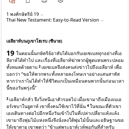
1 พงศ์กษัตริย์ 19
Thai New Testament: Easy-to-Read Version
เอลียาห์บนภูเขาโฮเรบ (ซีนาย)
19
ในตอนนั้นกษัตริย์อาหับได้บอกกับเยเซเบลทุกอย่างที่เอ
ลียาห์ได้ทำไป และเรื่องที่เอลียาห์ฆ่าพวกผู้พูดแทนพระปลอม
ทั้งหมดด้วยดาบ
2
เยเซเบลจึงส่งคนส่งข่าวไปถึงเอลียาห์ เพื่อ
บอกว่า “ขอให้พวกพระทั้งหลายลงโทษเราอย่างแสนสาหัส
หากว่าเราไม่ได้ทำให้ชีวิตแกเป็นเหมือนคนพวกนั้นก่อนเวลา
นี้ของวันพรุ่งนี้”
3
เอลียาห์กลัว จึงวิ่งหนีเอาตัวรอดไป เมื่อเขามาถึงเมืองเบเอ
อร์เชบาในยูดาห์ เขาทิ้งคนใช้เขาไว้ที่นั่น
4
ในขณะที่ตัวเขา
เองเดินทางต่อไปอีกหนึ่งวันเข้าไปในที่เปล่าเปลี่ยวแห้งแล้ง
เขามาถึงพุ่มไม้แห่งหนึ่งจึงนั่งลงใต้พุ่มไม้นั้นและอธิษฐานขอ
ให้เขาตาย เขาพูดว่า “ข้าแต่พระยาห์เวห์พอกันทีสำหรับ