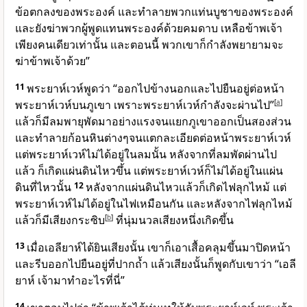
ข้อตกลงของพระองค์ และทำลายพวกแท่นบูชาของพระองค์
และยังฆ่าพวกผู้พูดแทนพระองค์ด้วยคมดาบ เหลือข้าพเจ้า
เพียงคนเดียวเท่านั้น และตอนนี้ พวกเขาก็กำลังพยายามจะ
ฆ่าข้าพเจ้าด้วย”
11
พระยาห์เวห์พูดว่า “ออกไปข้างนอกและไปยืนอยู่ต่อหน้า
พระยาห์เวห์บนภูเขา เพราะพระยาห์เวห์กำลังจะผ่านไป”
[
a
]
แล้วก็มีลมพายุพัดมาอย่างแรงจนแยกภูเขาออกเป็นสองส่วน
และทำลายก้อนหินต่างๆจนแตกละเอียดต่อหน้าพระยาห์เวห์
แต่พระยาห์เวห์ไม่ได้อยู่ในลมนั้น หลังจากที่ลมพัดผ่านไป
แล้ว ก็เกิดแผ่นดินไหวขึ้น แต่พระยาห์เวห์ก็ไม่ได้อยู่ในแผ่น
ดินที่ไหวนั้น
12
หลังจากแผ่นดินไหวแล้วก็เกิดไฟลุกไหม้ แต่
พระยาห์เวห์ไม่ได้อยู่ในไฟเหมือนกัน และหลังจากไฟลุกไหม้
แล้วก็มีเสียงกระซิบ
[
b
]
ที่นุ่มนวลเสียงหนึ่งเกิดขึ้น
13
เมื่อเอลียาห์ได้ยินเสียงนั้น เขาก็เอาเสื้อคลุมขึ้นมาปิดหน้า
และรีบออกไปยืนอยู่ที่ปากถ้ำ แล้วเสียงนั้นก็พูดกับเขาว่า “เอลี
ยาห์ เจ้ามาทำอะไรที่นี่”
14