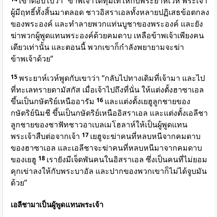
เขาตอบไปว่า “ข้าพเจ้าได้ทุ่มเทให้กับพระยาห์เวห์ พระเจ้า
ผู้มีฤทธิ์ทั้งสิ้นมาตลอด ชาวอิสราเอลทั้งหลายปฏิเสธข้อตกลง
ของพระองค์ และทำลายพวกแท่นบูชาของพระองค์ และยัง
ฆ่าพวกผู้พูดแทนพระองค์ด้วยคมดาบ เหลือข้าพเจ้าเพียงคน
เดียวเท่านั้น และตอนนี้ พวกเขาก็กำลังพยายามจะฆ่า
ข้าพเจ้าด้วย”
15
พระยาห์เวห์พูดกับเขาว่า “กลับไปทางเดิมที่เจ้ามา และไป
ที่ทะเลทรายดามัสกัส เมื่อเจ้าไปถึงที่นั่น ให้แต่งตั้งฮาซาเอล
ขึ้นเป็นกษัตริย์เหนืออารัม
16
และแต่งตั้งเยฮูลูกชายของ
กษัตริย์นิมชี ขึ้นเป็นกษัตริย์เหนืออิสราเอล และแต่งตั้งเอลีชา
ลูกชายของชาฟัทชาวอาเบลเมโฮลาห์ให้เป็นผู้พูดแทน
พระเจ้าสืบต่อจากเจ้า
17
เยฮูจะฆ่าคนที่หลบหนีจากคมดาบ
ของฮาซาเอล และเอลีชาจะฆ่าคนที่หลบหนีมาจากคมดาบ
ของเยฮู
18
เรายังมีเจ็ดพันคนในอิสราเอล ซึ่งเป็นคนที่ไม่ยอม
คุกเข่าลงให้กับพระบาอัล และปากของพวกเขาก็ไม่ได้จูบมัน
ด้วย”
เอลีชามาเป็นผู้พูดแทนพระเจ้า