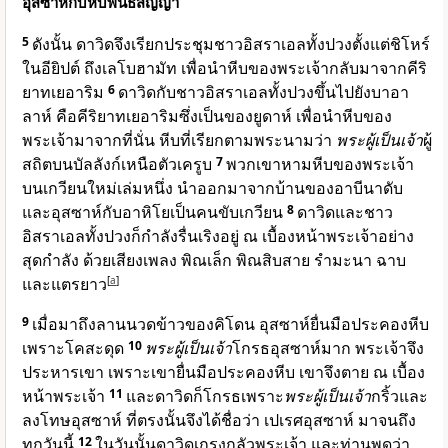
อุสซาห์กับหีบพันธสัญญา
5
ดังนั้น ดาวิดจึงเรียกประชุมชาวอิสราเอลทั้งปวงตั้งแต่ชิโหร์
ในอียิปต์ ถึงเลโบฮามัท เพื่อนำหีบของพระเจ้ากลับมาจากคีริ
ยาทเยอาริม
6
ดาวิดกับชาวอิสราเอลทั้งปวงขึ้นไปยังบาอา
ลาห์ คือคีริยาทเยอาริมซึ่งเป็นของยูดาห์ เพื่อนำหีบของ
พระเจ้ามาจากที่นั่น หีบที่เรียกตามพระนามว่า
พระผู้เป็นเจ้า
ผู้
สถิตบนบัลลังก์เหนือตัวเครูบ
7
พวกเขาหามหีบของพระเจ้า
บนเกวียนใหม่เล่มหนึ่ง นำออกมาจากบ้านของอาบีนาดับ
และอุสซาห์กับอาหิโยเป็นคนขับเกวียน
8
ดาวิดและชาว
อิสราเอลทั้งปวงก็กำลังรื่นเริงอยู่ ณ เบื้องหน้าพระเจ้าอย่าง
สุดกำลัง ด้วยเสียงเพลง พิณเล็ก พิณสิบสาย รำมะนา ฉาบ
และแตรยาว
[
a
]
9
เมื่อมาถึงลานนวดข้าวของคิโดน อุสซาห์ยื่นมือประคองหีบ
เพราะโคสะดุด
10
พระผู้เป็นเจ้า
โกรธอุสซาห์มาก พระเจ้าจึง
ประหารเขา เพราะเขายื่นมือประคองหีบ เขาจึงตาย ณ เบื้อง
หน้าพระเจ้า
11
และดาวิดก็โกรธเพราะ
พระผู้เป็นเจ้า
กริ้วและ
ลงโทษอุสซาห์ ที่ตรงนั้นจึงได้ชื่อว่า เปเรศอุสซาห์ มาจนถึง
ทุกวันนี้
12
ในวันนั้นดาวิดเกรงกลัวพระเจ้า และท่านพูดว่า