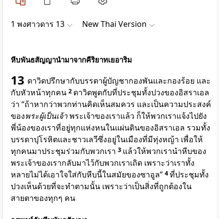
1 พงศาวดาร 13
New Thai Version
หีบพันธสัญญานำมาจากคีริยาทเยอาริม
13
ดาวิดปรึกษากับบรรดาผู้บัญชากองพันและกองร้อย และ
กับหัวหน้าทุกคน
2
ดาวิดพูดกับที่ประชุมทั้งปวงของอิสราเอล
ว่า “ถ้าหากว่าพวกท่านคิดเห็นสมควร และเป็นความประสงค์
ของ
พระผู้เป็นเจ้า
พระเจ้าของเราแล้ว ก็ให้พวกเราแจ้งไปยัง
พี่น้องของเราที่อยู่ทุกแห่งหนในแผ่นดินของอิสราเอล รวมทั้ง
บรรดาปุโรหิตและชาวเลวีซึ่งอยู่ในเมืองที่มีทุ่งหญ้า เพื่อให้
ทุกคนมาประชุมร่วมกับพวกเรา
3
แล้วให้พวกเรานำหีบของ
พระเจ้าของเรากลับมาไว้กับพวกเราเถิด เพราะว่าเราทั้ง
หลายไม่ได้เอาใจใส่กับหีบนี้ในสมัยของซาอูล”
4
ที่ประชุมทั้ง
ปวงเห็นด้วยที่จะทำตามนั้น เพราะว่าเป็นสิ่งที่ถูกต้องใน
สายตาของทุกๆ คน