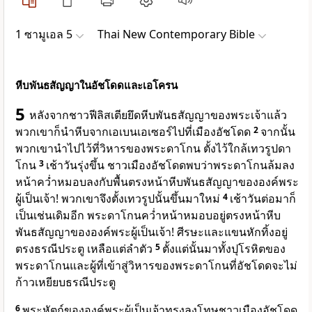
1 ซามูเอล 5
Thai New Contemporary Bible
หีบพันธสัญญาในอัชโดดและเอโครน
5
หลังจากชาวฟีลิสเตียยึดหีบพันธสัญญาของพระเจ้าแล้ว
พวกเขาก็นำหีบจากเอเบนเอเซอร์ไปที่เมืองอัชโดด
2
จากนั้น
พวกเขานำไปไว้ที่วิหารของพระดาโกน ตั้งไว้ใกล้เทวรูปดา
โกน
3
เช้าวันรุ่งขึ้น ชาวเมืองอัชโดดพบว่าพระดาโกนล้มลง
หน้าคว่ำหมอบลงกับพื้นตรงหน้าหีบพันธสัญญาขององค์พระ
ผู้เป็นเจ้า! พวกเขาจึงตั้งเทวรูปนั้นขึ้นมาใหม่
4
เช้าวันต่อมาก็
เป็นเช่นเดิมอีก พระดาโกนคว่ำหน้าหมอบอยู่ตรงหน้าหีบ
พันธสัญญาขององค์พระผู้เป็นเจ้า! ศีรษะและแขนหักทิ้งอยู่
ตรงธรณีประตู เหลือแต่ลำตัว
5
ตั้งแต่นั้นมาทั้งปุโรหิตของ
พระดาโกนและผู้ที่เข้าสู่วิหารของพระดาโกนที่อัชโดดจะไม่
ก้าวเหยียบธรณีประตู
6
พระหัตถ์ของ
องค์พระผู้เป็นเจ้า
ทรงลงโทษชาวเมืองอัชโดด