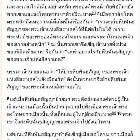
และละแวกใกล้เคียงอย่างหนัก พระองค์ทรงนำภัยพิบัติมายัง
พวกเขาและลงโทษพวกเขาด้วยฝีระบาด
[
a
]
7
เมื่อชาวอัชโดด
ตระหนักถึงเหตุการณ์ที่เกิดขึ้นก็ร้องกันว่า “เราจะเก็บหีบพันธ
สัญญาของพระเจ้าแห่งอิสราเอลไว้ที่นี่ต่อไปไม่ได้ เพราะ
พระหัตถ์ของพระองค์ทรงลงโทษเราและพระดาโกนเทพเจ้า
ของเราอย่างหนัก”
8
ฉะนั้นพวกเขาจึงเชิญเจ้านายทั้งปวง
ของฟีลิสเตียมาหารือกันว่า “จะทำอย่างไรกับหีบพันธสัญญา
ของพระเจ้าแห่งอิสราเอล?”
บรรดาเจ้านายเสนอว่า “ให้ย้ายหีบพันธสัญญาของพระเจ้า
แห่งอิสราเอลไปยังเมืองกัท” ดังนั้นพวกเขาจึงย้ายหีบพันธ
สัญญาของพระเจ้าแห่งอิสราเอลไป
9
แต่เมื่อหีบพันธสัญญาย้ายมา พระหัตถ์ของ
องค์พระผู้เป็น
เจ้า
เล่นงานเมืองนั้นปั่นป่วนวุ่นวายไปทั้งเมือง พระเจ้าทรง
ลงโทษชาวเมืองนั้น ทั้งเด็กและผู้ใหญ่ด้วยฝีระบาด
[
b
]
10
พวก
เขาจึงส่งหีบพันธสัญญาของพระเจ้าไปยังเอโครน
แต่ขณะที่หีบพันธสัญญากำลังเข้าสู่เมืองเอโครน ชาวเมืองก็