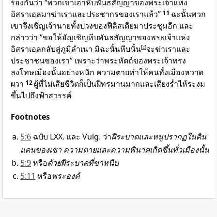
ร้องกันว่า “พวกเขาเอาหีบพันธสัญญาของพระเจ้าแห่ง
อิสราเอลมาฆ่าเราและประชากรของเราแล้ว”
11
ฉะนั้นพวก
เขาจึงเชิญเจ้านายทั้งปวงของฟีลิสเตียมาประชุมอีก และ
กล่าวว่า “ขอให้อัญเชิญหีบพันธสัญญาของพระเจ้าแห่ง
อิสราเอลกลับสู่ภูมิลำเนา มิฉะนั้นหีบนั้น
[
c
]
จะฆ่าเราและ
ประชาชนของเรา” เพราะว่าพระหัตถ์ของพระเจ้าทรง
ลงโทษเมืองนั้นอย่างหนัก ความตายทำให้คนทั้งเมืองหวาด
ผวา
12
ผู้ที่ไม่เสียชีวิตก็เป็นฝีทรมานมากและเสียงร่ำไห้ระงม
ขึ้นไปถึงฟ้าสวรรค์
Footnotes
5:6
ฉบับ LXX. และ Vulg. ว่า
ฝีระบาดและหนูปรากฏในดิน
แดนของเขา ความตายและความพินาศเกิดขึ้นทั่วเมืองนั้น
5:9
หรือ
ด้วยฝีระบาดที่ขาหนีบ
5:11
หรือ
พระองค์