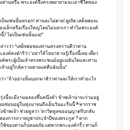
งท่านหรือ พระองค์จึงทรงพยายามจะเอาชีวิตของ
็นเช่นนั้นหรอก! ท่านจะไม่ตาย! ดูเถิด เสด็จพ่อจะ
รื่องเล็กหรือเรื่องใหญ่โดยไม่บอกเรา ทำไมพระองค์
ี้? ไม่เป็นเช่นนั้นแน่!”
่าวว่า “เสด็จพ่อของท่านทรงทราบดีว่าท่าน
ค์คงดำริว่า ‘อย่าให้โยนาธานรู้เรื่องนี้เลย เดี๋ยว
งค์พระผู้เป็นเจ้า
ทรงพระชนม์อยู่แน่ฉันใดและท่าน
าพเจ้าอยู่ใกล้ความตายแค่คืบฉันนั้น”
่า “ถ้าอย่างนั้นบอกมาสิว่าท่านจะให้เราทำอะไร
รุ่งนี้จะมีงานฉลองขึ้นหนึ่งค่ำ ข้าพเจ้าน่าจะร่วมอยู่
าขอซ่อนอยู่ในทุ่งนาจนถึงเย็นวันมะรืนนี้
6
หากราช
ข้าพเจ้า ช่วยทูลว่า ‘ดาวิดทูลขออนุญาตรีบกลับ
มฉลองการถวายบูชาประจำปีของตระกูล’
7
หาก
้รับใช้ของท่านก็ปลอดภัย แต่หากพระองค์กริ้ว ท่านก็