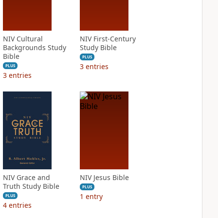
NIV Cultural
NIV First-Century
Backgrounds Study
Study Bible
Bible
PLUS
3
entries
PLUS
3
entries
NIV Grace and
NIV Jesus Bible
Truth Study Bible
PLUS
1
entry
PLUS
4
entries