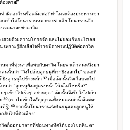
ต้องตาย!”
าทำผิดอะไรหรือเสด็จพ่อ? ทำไมจะต้องประหารเขา
งหอกเข้าใส่โยนาธานหมายจะฆ่าเสีย โยนาธานจึง
งเจตนาจะฆ่าดาวิด
ะเสวยด้วยความโกรธจัด และไม่ยอมกินอะไรเลย
น เพราะรู้สึกเสียใจที่ราชบิดาทรงปฏิบัติต่อดาวิด
าธานมาที่ทุ่งนาเพื่อพบกับดาวิด โดยพาเด็กคนหนึ่งมา
คนนั้นว่า “วิ่งไปเก็บลูกธนูที่เรายิงออกไป” ขณะที่
นก็ยิงลูกธนูไปข้างหน้า
37
เมื่อเด็กนั้นวิ่งเกือบจะไป
นว่า “ลูกธนูยังอยู่ตรงหน้าโน้นไม่ใช่หรือ?”
 เข้า! ไปเร็วๆ! อย่าหยุด!” เด็กนั้นจึงรีบวิ่งไปเก็บ
าย
39
(เขาไม่เข้าใจสัญญาณทั้งหมดเหล่านี้ มีแต่ดา
ี่รู้)
40
จากนั้นโยนาธานส่งคันธนูและลูกธนูให้
ำกลับไปที่ตัวเมือง”
ว ดาวิดก็ออกมาจากที่ซ่อนทางทิศใต้ของโขดหิน ดา