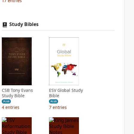
17
entries
Study Bibles
CSB Tony Evans
ESV Global Study
Study Bible
Bible
PLUS
PLUS
4
entries
7
entries