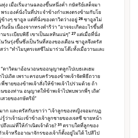
ทุ่ง เมื่อเริ่มงานฉลองขึ้นหนึ่งค่ำ กษัตริย์เสด็จมา
5
พระองค์นั่งในที่ประจำข้างกำแพงตรงข้ามกับโย
ู่ข้างๆ ซาอูล แต่ที่นั่งของดาวิดว่างอยู่
26
ซาอูลไม่
ันนั้น เนื่องจากทรงดำริว่า “อาจจะเกิดอะไรขึ้นที่
ามระเบียบพิธี เขาเป็นมลทินแน่ๆ”
27
แต่เมื่อที่นั่ง
นวันรุ่งขึ้นซึ่งเป็นวันที่สองของเดือน ซาอูลจึงตรัส
า “ทำไมบุตรเจสซีไม่มาร่วมโต๊ะทั้งเมื่อวานและ
 “ดาวิดมาอ้อนวอนขออนุญาตลูกไปเบธเลเฮม
จ้าไปเถิด เพราะครอบครัวของข้าพเจ้าจัดพิธีถวาย
พี่ชายของข้าพเจ้าสั่งให้ข้าพเจ้าไปร่วมด้วย ถ้า
รานของท่าน อนุญาตให้ข้าพเจ้าไปพบพวกพี่ๆ เถิด’
ะเสวยของกษัตริย์”
มาก และตรัสกับเขาว่า “เจ้าลูกของหญิงจอมกบฏ
่รู้ว่าเจ้าน่ะเข้าข้างเจ้าลูกชายของเจสซี ขายหน้า
ปถึงแม่ที่ให้กำเนิดเจ้าด้วย?
31
ตราบใดที่ลูกของ
่ ตัวเจ้าหรืออาณาจักรของเจ้าก็ตั้งอยู่ไม่ได้ ไปสิไป