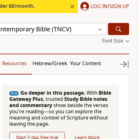
nder $6/month.
LOG IN/SIGN UP
ntemporary Bible (TNCV)
Font Size
Resources
Hebrew/Greek
Your Content
Go deeper in this passage.
With
Bible
PLUS
Gateway Plus
, trusted
Study Bible notes
and commentary
show beside the verses
you're reading—so you can explore the
meaning and context of Scripture without
leaving the page.
Start 7-day free trial
Learn More