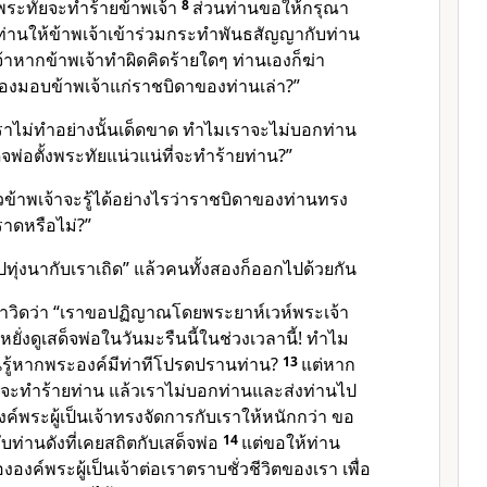
งพระทัยจะทำร้ายข้าพเจ้า
8
ส่วนท่านขอให้กรุณา
ะท่านให้ข้าพเจ้าเข้าร่วมกระทำพันธสัญญากับท่าน
้า
หากข้าพเจ้าทำผิดคิดร้ายใดๆ ท่านเองก็ฆ่า
ต้องมอบข้าพเจ้าแก่ราชบิดาของท่านเล่า?”
ราไม่ทำอย่างนั้นเด็ดขาด ทำไมเราจะไม่บอกท่าน
็จพ่อตั้งพระทัยแน่วแน่ที่จะทำร้ายท่าน?”
้วข้าพเจ้าจะรู้ได้อย่างไรว่าราชบิดาของท่านทรง
ราดหรือไม่?”
ุ่งนากับเราเถิด” แล้วคนทั้งสองก็ออกไปด้วยกัน
วิดว่า “เราขอปฏิญาณโดยพระยาห์เวห์พระเจ้า
ยั่งดูเสด็จพ่อในวันมะรืนนี้ในช่วงเวลานี้! ทำไม
านรู้หากพระองค์มีท่าทีโปรดปรานท่าน?
13
แต่หาก
มจะทำร้ายท่าน แล้วเราไม่บอกท่านและส่งท่านไป
งค์พระผู้เป็นเจ้า
ทรงจัดการกับเราให้หนักกว่า ขอ
ับท่านดังที่เคยสถิตกับเสด็จพ่อ
14
แต่ขอให้ท่าน
อง
องค์พระผู้เป็นเจ้า
ต่อเราตราบชั่วชีวิตของเรา เพื่อ