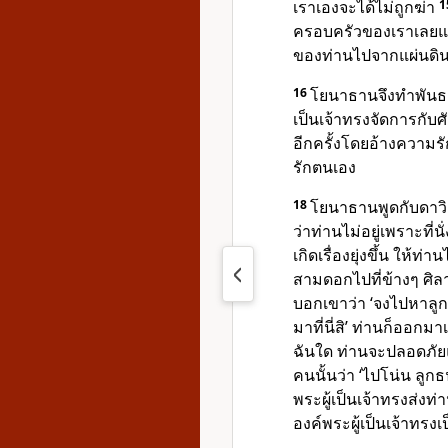
เราเองจะได้ไม่ถูกฆ่า
1
ครอบครัวของเราเลยแม
ของท่านไปจากแผ่นดิ
16
โยนาธานจึงทำพันธส
เป็นเจ้า
ทรงจัดการกับศ
อีกครั้งโดยอ้างความร
รักตนเอง
18
โยนาธานพูดกับดาวิดว
ว่าท่านไม่อยู่เพราะที
เกิดเรื่องยุ่งขึ้น ให้ท
สามดอกไปที่ข้างๆ ศิลา
บอกเขาว่า ‘จงไปหาลูกธน
มาที่นี่สิ’ ท่านก็ออกม
ฉันใด ท่านจะปลอดภัย
คนนั้นว่า ‘ไปโน่น ลูกธ
พระผู้เป็นเจ้า
ทรงส่งท
องค์พระผู้เป็นเจ้า
ทรงเ