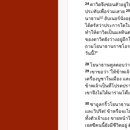
24
ดาวิดจึงซ่อนตัวอยู่ใน
ประทับเพื่อร่วมเสวย
2
นาธาน
[
a
]
อับเนอร์นั่งอย
ได้ตรัสว่าประการใดในว
ทำให้ดาวิดเป็นมลทินต
ของดาวิดยังว่างอยู่อีกใ
ถามโยนาธานราชโอรสว่
วันนี้?”
28
โยนาธานทูลตอบว่า
29
เขาขอว่า ‘ให้ข้าพเ
เครื่องบูชาในเมือง และ
ข้าพเจ้าเป็นที่โปรดป
เขาจึงไม่ได้มาร่วมโต๊
30
ซาอูลกริ้วโยนาธาน
และวิปริต! ข้าหรือจะไม
ทั้งตัวเจ้าเอง ขายหน้าไ
เจสซีคนนี้ยังมีชีวิตอยู