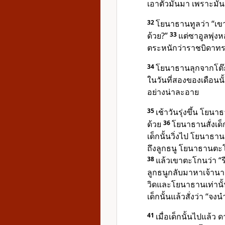
เอาตัวมันมา เพราะมัน
32
โยนาธานทูลว่า “เข
ด้วย?”
33
แต่ซาอูลพุ่
ตระหนักว่าราชบิดาทร
34
โยนาธานลุกจากโต๊
ในวันที่สองของเดือนนั้
อย่างน่าละอาย
35
เช้าวันรุ่งขึ้น โยน
ด้วย
36
โยนาธานสั่งเด็ก
เด็กนั้นวิ่งไป โยนาธา
ถึงลูกธนู โยนาธานตะโก
38
แล้วเขาตะโกนว่า “รีบๆ
ลูกธนูกลับมาหาเจ้าน
วิดและโยนาธานเท่านั้นท
เด็กนั้นแล้วสั่งว่า “จงน
41
เมื่อเด็กนั้นไปแล้