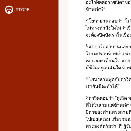
อะไรผิดต่อราชบิดาขอ
ข้าพเจ้า?”
STORE
2
โยนาธานตอบว่า “ไม่เป
ไม่ทรงทำสิ่งใดไม่ว่าเ
จะต้องปิดบังเราในเรื่องน
3
แต่ดาวิดสาบานและกล
โปรดปรานข้าพเจ้า พระอง
เขาจะสะเทือนใจ’ แต่
อ
มีชีวิตอยู่แน่ฉันใด ข้
4
โยนาธานพูดกับดาวิดว
เรายินดีจะทำให้”
5
ดาวิดตอบว่า “ดูเถิด พ
ที่โต๊ะเสวย แต่ข้าพเจ้
บิดาของท่านทรงถามถึง
ไปเบธเลเฮม เพื่อร่ว
พระองค์ตรัสว่า ‘ดี’ ผู