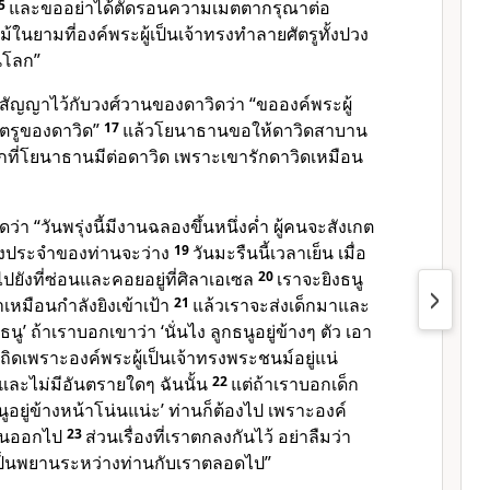
5
และขออย่าได้ตัดรอนความเมตตากรุณาต่อ
้ในยามที่
องค์พระผู้เป็นเจ้า
ทรงทำลายศัตรูทั้งปวง
นโลก”
ัญญาไว้กับวงศ์วานของดาวิดว่า “ขอ
องค์พระผู้
ัตรูของดาวิด”
17
แล้วโยนาธานขอให้ดาวิดสาบาน
ักที่โยนาธานมีต่อดาวิด เพราะเขารักดาวิดเหมือน
่า “วันพรุ่งนี้มีงานฉลองขึ้นหนึ่งค่ำ ผู้คนจะสังเกต
่นั่งประจำของท่านจะว่าง
19
วันมะรืนนี้เวลาเย็น เมื่อ
่านไปยังที่ซ่อนและคอยอยู่ที่ศิลาเอเซล
20
เราจะยิงธนู
เหมือนกำลังยิงเข้าเป้า
21
แล้วเราจะส่งเด็กมาและ
ู’ ถ้าเราบอกเขาว่า ‘นั่นไง ลูกธนูอยู่ข้างๆ ตัว เอา
าเถิดเพราะ
องค์พระผู้เป็นเจ้า
ทรงพระชนม์อยู่แน่
และไม่มีอันตรายใดๆ ฉันนั้น
22
แต่ถ้าเราบอกเด็ก
นูอยู่ข้างหน้าโน่นแน่ะ’ ท่านก็ต้องไป เพราะ
องค์
่านออกไป
23
ส่วนเรื่องที่เราตกลงกันไว้ อย่าลืมว่า
ป็นพยานระหว่างท่านกับเราตลอดไป”