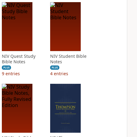
NIV Quest Study
NIV Student Bible
Bible Notes
Notes
PLUS
PLUS
9
entries
4
entries