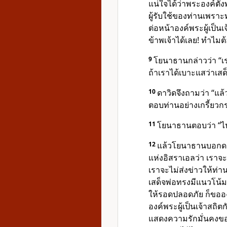
แน่ใจได้ว่าพระองค์ตั้
ผู้รับใช้ของท่านเพรา
ต่อหน้า
องค์พระผู้เป็นเจ
ข้าพเจ้าได้เลย! ทำไม
9
โยนาธานกล่าวว่า “เ
ถ้าเราได้เบาะแสว่าเสด
10
ดาวิดจึงถามว่า “แล
ตอบท่านอย่างเกรี้ยวก
11
โยนาธานตอบว่า “ไปท
12
แล้วโยนาธานบอกดา
แห่งอิสราเอลว่า เราจะห
เราจะไม่ส่งข่าวให้ท่
เสด็จพ่อทรงมีแนวโน้
ให้รอดปลอดภัย ก็ขอ
อ
องค์พระผู้เป็นเจ้า
สถิตก
แสดงความรักมั่นคงข