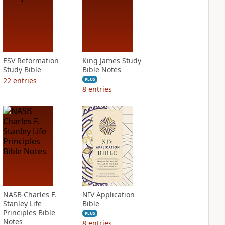
ESV Reformation
King James Study
Study Bible
Bible Notes
22
entries
PLUS
8
entries
NASB Charles F.
NIV Application
Stanley Life
Bible
Principles Bible
PLUS
Notes
8
entries