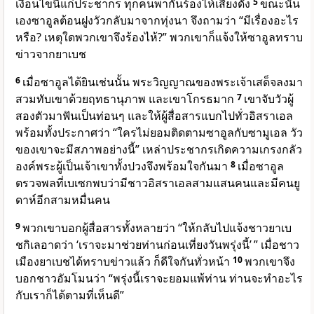
เงื่อนไขนี้แก่ประชากร ทุกคนพากันร้องไห้เสียงดัง
5
ขณะนั้น
เองซาอูลต้อนฝูงวัวกลับมาจากทุ่งนา จึงถามว่า “มีเรื่องอะไร
หรือ? เหตุใดพวกเขาจึงร้องไห้?” พวกเขาก็แจ้งให้ซาอูลทราบ
ข่าวจากยาเบช
6
เมื่อซาอูลได้ยินเช่นนั้น พระวิญญาณของพระเจ้าเสด็จลงมา
สวมทับเขาด้วยฤทธานุภาพ และเขาโกรธมาก
7
เขาจับวัวผู้
สองตัวมาฟันเป็นท่อนๆ และให้ผู้สื่อสารแบกไปทั่วอิสราเอล
พร้อมทั้งประกาศว่า “ใครไม่ยอมติดตามซาอูลกับซามูเอล วัว
ของเขาจะมีสภาพอย่างนี้” เหล่าประชากรเกิดความเกรงกลัว
องค์พระผู้เป็นเจ้า
เขาทั้งปวงจึงพร้อมใจกันมา
8
เมื่อซาอูล
ตรวจพลที่เบเซกพบว่ามีชาวอิสราเอลสามแสนคนและมีคนยู
ดาห์อีกสามหมื่นคน
9
พวกเขาบอกผู้สื่อสารทั้งหลายว่า “ให้กลับไปแจ้งชาวยาเบ
ชกิเลอาดว่า ‘เราจะมาช่วยท่านก่อนเที่ยงวันพรุ่งนี้’ ” เมื่อชาว
เมืองยาเบชได้ทราบข่าวแล้ว ก็ดีใจกันทั่วหน้า
10
พวกเขาจึง
บอกชาวอัมโมนว่า “พรุ่งนี้เราจะยอมแพ้ท่าน ท่านจะทำอะไร
กับเราก็ได้ตามที่เห็นดี”