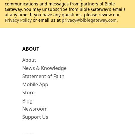
communications and messages from partners of Bible
Gateway. You may unsubscribe from Bible Gateway’s emails
at any time. If you have any questions, please review our
Privacy Policy
or email us at
privacy@biblegateway.com
.
ABOUT
About
News & Knowledge
Statement of Faith
Mobile App
Store
Blog
Newsroom
Support Us