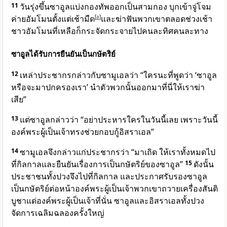
11
วันรุ่งขึ้นซาอูลแบ่งกองทัพออกเป็นสามกอง บุกเข้าจู่โจม
ค่ายอัมโมนตั้งแต่เช้ามืด
[
a
]
และฆ่าฟันพวกเขาตลอดช่วงเช้า
ชาวอัมโมนที่เหลือก็กระจัดกระจายไปคนละทิศคนละทาง
ซาอูลได้รับการยืนยันเป็นกษัตริย์
12
เหล่าประชากรกล่าวกับซามูเอลว่า “ใครนะที่พูดว่า ‘ซาอูล
หรือจะมาปกครองเรา’ นำตัวพวกนั้นออกมาที่นี่ให้เราฆ่า
เสีย”
13
แต่ซาอูลกล่าวว่า “อย่าประหารใครในวันนี้เลย เพราะวันนี้
องค์พระผู้เป็นเจ้า
ทรงช่วยกอบกู้อิสราเอล”
14
ซามูเอลจึงกล่าวแก่ประชากรว่า “มาเถิด ให้เราทั้งหมดไป
ที่กิลกาลและยืนยันเรื่องการเป็นกษัตริย์ของซาอูล”
15
ดังนั้น
ประชาชนทั้งปวงจึงไปที่กิลกาล และประกาศรับรองซาอูล
เป็นกษัตริย์ต่อหน้า
องค์พระผู้เป็นเจ้า
พวกเขาถวายเครื่องสันติ
บูชาแด่
องค์พระผู้เป็นเจ้า
ที่นั่น ซาอูลและอิสราเอลทั้งปวง
จัดการเฉลิมฉลองครั้งใหญ่