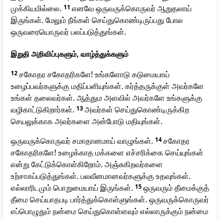
முக்கியமில்லை.
11
எனவே ஒருவருக்கொருவர் ஆறுதலாய்
இருங்கள். மேலும் நீங்கள் செய்துகொண்டிருப்பது போல
ஒருவரையொருவர் பலப்படுத்துங்கள்.
இறுதி அறிவிப்புகளும், வாழ்த்துக்களும்
12
சகோதர சகோதரிகளே! உங்களோடு கடுமையாய்
உழைப்பவர்களுக்கு மதிப்பளியுங்கள். கர்த்தருக்குள் அவர்களே
உங்கள் தலைவர்கள். ஆத்தும அளவில் அவர்களே உங்களுக்கு
வழிகாட்டுகிறார்கள்.
13
அவர்கள் செய்துகொண்டிருக்கிற
செயலுக்காக அவர்களை அன்போடு மதியுங்கள்.
ஒருவருக்கொருவர் சமாதானமாய் வாழுங்கள்.
14
சகோதர
சகோதரிகளே! உழைக்காத மக்களை எச்சரிக்கை செய்யுங்கள்
என்று கேட்டுக்கொள்கிறோம். அஞ்சுகிறவர்களை
உற்சாகப்படுத்துங்கள். பலவீனமானவர்களுக்கு உதவுங்கள்.
எல்லாரிடமும் பொறுமையாய் இருங்கள்.
15
ஒருவரும் தீமைக்குத்
தீமை செய்யாதபடி பார்த்துக்கொள்ளுங்கள். ஒருவருக்கொருவர்
எப்பொழுதும் நன்மை செய்துகொள்ளவும் எல்லாருக்கும் நன்மை