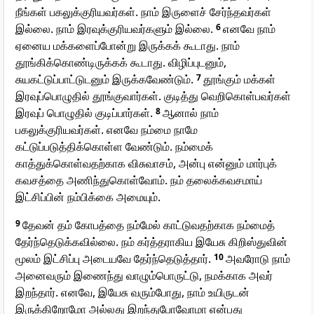
நீங்கள் பகலுக்குரியவர்கள். நாம் இருளைச் சேர்ந்தவர்கள்
இல்லை. நாம் இரவுக்குரியவர்களும் இல்லை.
6
எனவே நாம்
ஏனைய மக்களைப்போன்று இருக்கக் கூடாது. நாம்
தூங்கிக்கொண்டிருக்கக் கூடாது. விழிப்புடனும்,
சுயகட்டுப்பாட்டுடனும் இருக்கவேண்டும்.
7
தூங்கும் மக்கள்
இரவுப்பொழுதில் தூங்குவார்கள். குடித்து வெறிகொள்பவர்கள்
இரவுப் பொழுதில் குடிப்பார்கள்.
8
ஆனால் நாம்
பகலுக்குரியவர்கள். எனவே நம்மை நாமே
கட்டுப்படுத்திக்கொள்ள வேண்டும். நம்மைக்
காத்துக்கொள்வதற்காக விசுவாசம், அன்பு என்னும் மார்புக்
கவசத்தை அணிந்துகொள்வோம். நம் தலைக்கவசமாய்
இட்சிப்பின் நம்பிக்கை அமையும்.
9
தேவன் தம் கோபத்தை நம்மேல் காட்டுவதற்காக நம்மைத்
தேர்ந்தெடுக்கவில்லை. நம் கர்த்தராகிய இயேசு கிறிஸ்துவின்
மூலம் இட்சிப்பு அடையவே தேர்ந்தெடுத்தார்.
10
அவரோடு நாம்
அனைவரும் இணைந்து வாழும்பொருட்டு, நமக்காக அவர்
இறந்தார். எனவே, இயேசு வரும்போது, நாம் உயிருடன்
இருக்கிறோமோ அல்லது இறந்துபோவோமா என்பது