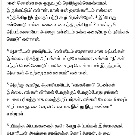
நான் சொன்னதை ஒருவரும் தெரிந்துக்கொள்ளாமல்
இருக்கட்டும்’ என்றார். நான் என் ஜனங்களிடம் என்னை
சந்திக்கிற இடத்தைப் பற்றி கூறியிருக்கிறேன்.
3
இப்போது
உன்னோடு என்ன உணவை வைத்திருக்கிறாய்? எனக்கு 5
அப்பங்களையோ அல்லது உன்னிடம் உள்ள எதையேனும் புசிக்கக்
கொடு” என்றான்.
4
ஆசாரியன் தாவீதிடம், “என்னிடம் சாதாரணமான அப்பங்கள்
இல்லை. பரிசுத்த அப்பங்கள் மட்டுமே உள்ளன. உங்கள் ஆட்கள்
எந்தப் பெண்ணோடும் பாலின உறவு கொள்ளாமல் இருந்தால்,
அவர்கள் அவற்றை உண்ணலாம்” என்றான்.
5
அதற்கு தாவீது, ஆசாரியனிடம், “எங்களோடு பெண்கள்
இல்லை. எங்கள் வீரர்கள் போருக்குப் போகும்போது தங்கள்
உடலை பரிசுத்தமாக வைத்திருப்பார்கள். எங்கள் வேலை மிகவும்
சிறப்பானது. எனவே, விசேஷமாக இன்று இது உண்மை”
என்றான்.
6
பரிசுத்த அப்பங்களைத் தவிர வேறு அப்பங்கள் இல்லாததால்
ஆசாரியன் அவற்றை தாவீதுக்கு கொடுத்தான். அவை