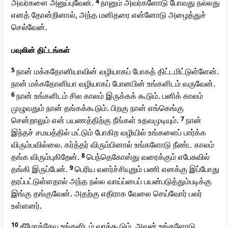
அவர்களை அனுப்புவேன்.
4
நானும் அவர்களோடு போவது நல்லது
எனத் தோன்றினால், அந்த மனிதரை என்னோடு அழைத்துச்
செல்வேன்.
பவுலின் திட்டங்கள்
5
நான் மக்கதோனியாவின் வழியாகப் போகத் திட்டமிட்டுள்ளேன்.
நான் மக்கதோனியா வழியாகப் போனபின் உங்களிடம் வருவேன்.
6
நான் உங்களிடம் சில காலம் இருக்கக் கூடும். பனிக் காலம்
முழுவதும் நான் தங்கக்கூடும். பிறகு நான் எங்கெங்கு
சென்றாலும் என் பயணத்திற்கு நீங்கள் உதவமுடியும்.
7
நான்
இந்தச் சமயத்தில் மட்டும் போகிற வழியில் உங்களைப் பார்க்க
விரும்பவில்லை. கர்த்தர் விரும்பினால் உங்களோடு நீண்ட காலம்
தங்க விரும்புகிறேன்.
8
பெந்தெகோஸ்து வரைக்கும் எபேசுவில்
தங்கி இருப்பேன்.
9
பெரிய வளர்ச்சியுறும் பணி எனக்கு இப்போது
தரப்பட்டுள்ளதால் அந்த நல்ல வாய்ப்பைப் பயன்படுத்தும்படிக்கு
இங்கு தங்குவேன். அதற்கு எதிராக வேலை செய்வோர் பலர்
உள்ளனர்.
10
தீமோத்தேயு உங்களிடம் வரக்கூடும். அவன் உங்களோடு