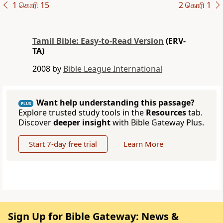
1 கொரி 15
2 கொரி 1
Tamil Bible: Easy-to-Read Version
(ERV-
TA)
2008 by
Bible League International
Want help understanding this passage?
PLUS
Explore trusted study tools in the
Resources
tab.
Discover
deeper insight
with Bible Gateway Plus.
Start 7-day free trial
Learn More
Sign Up for Bible Gateway: News &