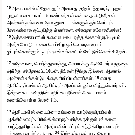
15
அகாயாவில் ஸ்தேவானும் அவனது குடும்பத்தாரும், முதன்
முதலில் விசுவாசம் கொண்டவர்கள் என்பதை அறிவீர்கள்.
அவர்கள் தங்களை தேவனுடைய மக்களுக்குச் செய்யும்
சேவைக்காக ஒப்புவித்துள்ளார்கள். சகோதர சகோதரிகளே!
16
இத்தகையோரின் தலைமையை ஒத்துக்கொள்ளும்படியும்
அவர்களோடு சேவை செய்கிற ஒவ்வொருவரையும்
ஒப்புக்கொள்ளும்படியும் நான் உங்களிடம் கேட்டுக்கொள்கிறேன்.
17
ஸ்தேவான், பொர்த்துனாத்து, அகாயுக்கு ஆகியோர் வந்ததை
அறிந்து சந்தோஷப்பட்டேன். நீங்கள் இங்கு இல்லை. ஆனால்
அவர்கள் உங்கள் இடத்தை நிரப்பியுள்ளார்கள்.
18
எனது
ஆவிக்கும் உங்கள் ஆவிக்கும் அவர்கள் ஓய்வளித்துள்ளார்கள்.
இத்தகைய மனிதரின் மதிப்பை நீங்கள் அடையாளம்
கண்டுகொள்ள வேண்டும்.
19
ஆசியாவின் சபையினர் உங்களை வாழ்த்துகிறார்கள்.
ஆக்கில்லாவும், பிரிஸ்கில்லாளும் கர்த்தருக்குள் உங்களை
வாழ்த்துகிறார்கள். அவர்களின் வீட்டில் சந்திக்கிற சபையும்
உங்களை வாழ்த்துகிறது.
20
இங்குள்ள எல்லா சகோதர