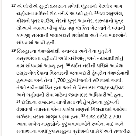
27
એ લોકોએ યુદ્ધો દરમ્યાન મળેલી લૂંટમાંનો કેટલોક ભાગ
યહોવાના મંદિરને ભેટ તરીકે આપ્યો હતો.
28
ષ્ટા શમુએલ,
કીશનો પુત્ર શાઉલ, નેરનો પુત્ર આબ્નેર, સરૂયાનો પુત્ર
યોઆબે અથવા બીજું કોઇ પણ વ્યકિત ભેટ લાવે તે બધાની
કાળજી રાખવાની જવાબદારી શલોમોથ અને તેના ભાઇઓને
સોંપવામાં આવી હતી.
29
યિસ્હારના વંશજોમાંથી કનાન્યા અને તેના પુત્રોને
ઇસ્રાએલના વહીવટી અધિકારીઓનું અને ન્યાયાધીશોનું
કામ સોંપવામાં આવ્યું હતું.
30
યર્દન નદીની પશ્ચિમે આવેલા
ઇસ્રાએલ દેશના વિસ્તારની જવાબદારી હેબ્રોન વંશજોમાંથી
હસાબ્યા અને તેના 1,700 કુટુંબીજનોને સોંપવામાં આવી.
તેઓ સર્વ નામાંકિત હતા અને તે વિસ્તારમાં જાહેર વહીવટ
અને યહોવાની સેવા માટેના જવાબદાર અધિકારીઓ હતા.
31
દાઉદના રાજ્યના ચાળીસમા વર્ષે હેબ્રોનના કુટુંબની
વંશાવળી તપાસતા એના કાબેલ માણસો ગિલયાદમાં આવેલા
યઝેરમાં વસતા માલૂમ પડ્યા હતા.
32
રાજા દાઉદે 2,700
આવા કાબેલ માણસોને- કુટુંબવાળાઓને રૂબેન, ગાદ અને
મનાશ્શાના અર્ધા કુલસમૂહના પ્રદેશનો ધામિર્ક અને રાજકીય