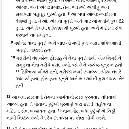
અધિકારના સ્થાને હતા.
તેઓનાં નામ: ઓથ્ની, રફાએલ,
ઓબેદ, અને એલઝાબાદ. તેના ભાઇઓ અલીહૂ અને
સમાખ્યા બહાદૂર પુરુષો હતા.
8
આ બધા ઓબેદ-અદોમના
વંશજો હતા. તેઓ, એમના પુત્રો અને ભાઇઓ મળીને કુલ 62
હતા. અને તે બધા શકિતશાળી પુરુષો હતા. અને મંદિરમાં સેવા
કરવાને લાયક હતા.
9
મશેલેટયાના પુત્રો અને ભાઇઓ મળી કુલ અઢાર શકિતશાળી
બહાદુર માણસો હતા.
10
મરારીની વંશજોના હોસાહએ તેના પુત્રોમાંથી એક શિમ્રીને
સમૂહના નેતા તરીકે પસંદ કયો. જો કે તે જયેષ્ઠ પુત્ર ન હતો.
11
હિલ્કિયા બીજો હતો, ત્રીજા નંબરે ટબાલ્યા. ચોથા નંબરે
ઝખાર્યા હતા, હોસાહના પુત્રો અને ભાઇઓની કુલ સંખ્યા તેર
હતી.
12
આ બધાં દ્વારપાળો તેમના આગેવાનો દ્વારા ક્રમવાર નોંધવામાં
આવ્યા હતા. તે પોતાના કુટુંબો પ્રમાણે વારા ફરતી યહોવાના
મંદિરમાં સેવા બજાવતા હતા.
13
નાનાંમોટાં બધાં કુટુંબોએ ચિઠ્ઠી
નાખી નિર્ણય કર્યો કે દરેક દરવાજા પર કોણ ચોકી કરશે.
14