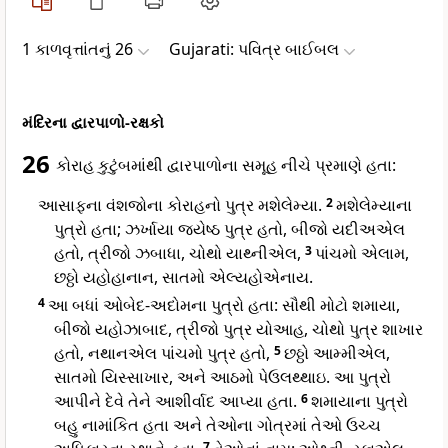
1 કાળવૃત્તાંતનું 26
Gujarati: પવિત્ર બાઈબલ
મંદિરના દ્વારપાળો-રક્ષકો
26
કોરાહ કુટુંબમાંથી દ્વારપાળોના સમૂહ નીચે પ્રમાણે હતા:
આસાફના વંશજોના કોરાહનો પુત્ર મશેલેમ્યા.
2
મશેલેમ્યાના
પુત્રો હતા; ઝર્ખાયા જ્યેષ્ઠ પુત્ર હતો, બીજો યદીઅએલ
હતો, ત્રીજો ઝબાધા, ચોથો યાથ્નીએલ,
3
પાંચમો એલામ,
છઠ્ઠો યહોહાનાન, સાતમો એલ્યહોએનાય.
4
આ બધાં ઓબેદ-અદોમના પુત્રો હતા: સૌથી મોટો શમાયા,
બીજો યહોઝાબાદ, ત્રીજો પુત્ર યોઆહ, ચોથો પુત્ર શાખાર
હતો, નથાનએલ પાંચમો પુત્ર હતો,
5
છઠ્ઠો આમ્મીએલ,
સાતમો યિસ્સાખાર, અને આઠમો પેઉલથ્થાઇ. આ પુત્રો
આપીને દેવે તેને આશીર્વાદ આપ્યા હતા.
6
શમાયાના પુત્રો
બહુ નામાંકિત હતા અને તેઓના ગોત્રમાં તેઓ ઉચ્ચ
7