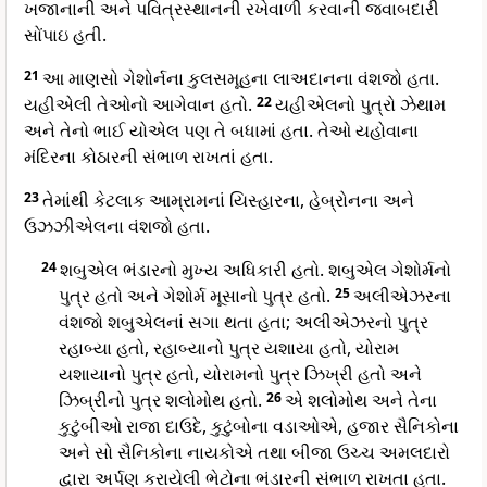
ખજાનાની અને પવિત્રસ્થાનની રખેવાળી કરવાની જવાબદારી
સોંપાઇ હતી.
21
આ માણસો ગેશોર્નના કુલસમૂહના લાઅદાનના વંશજો હતા.
યહીએલી તેઓનો આગેવાન હતો.
22
યહીએલનો પુત્રો ઝેથામ
અને તેનો ભાઈ યોએલ પણ તે બધામાં હતા. તેઓ યહોવાના
મંદિરના કોઠારની સંભાળ રાખતાં હતા.
23
તેમાંથી કેટલાક આમ્રામનાં યિસ્હારના, હેબ્રોનના અને
ઉઝઝીએલના વંશજો હતા.
24
શબુએલ ભંડારનો મુખ્ય અધિકારી હતો. શબુએલ ગેશોર્મનો
પુત્ર હતો અને ગેશોર્મ મૂસાનો પુત્ર હતો.
25
અલીએઝરના
વંશજો શબુએલનાં સગા થતા હતા; અલીએઝરનો પુત્ર
રહાબ્યા હતો, રહાબ્યાનો પુત્ર યશાયા હતો, યોરામ
યશાયાનો પુત્ર હતો, યોરામનો પુત્ર ઝિખ્રી હતો અને
ઝિબ્રીનો પુત્ર શલોમોથ હતો.
26
એ શલોમોથ અને તેના
કુટુંબીઓ રાજા દાઉદે, કુટુંબોના વડાઓએ, હજાર સૈનિકોના
અને સો સૈનિકોના નાયકોએ તથા બીજા ઉચ્ચ અમલદારો
દ્વારા અર્પણ કરાયેલી ભેટોના ભંડારની સંભાળ રાખતા હતા.