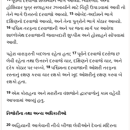
પૂર્વનો દરવાજો શેલેમ્યાને ભાગે આવ્યો. ત્યારબાદ એના
હોશિયાર પુત્ર સલાહકાર ઝખાર્યાને માટે ચિઠ્ઠી ઉપાડવામાં આવી તો
તેને ભાગે ઉત્તરનો દરવાજો આવ્યો.
15
ઓબેદ-અદોમને ભાગે
દક્ષિણનો દરવાજો આવ્યો, અને તેના પુત્રોને ભાગે કોઠાર આવ્યો.
16
પશ્ચિમ તરફના દરવાજાની અને પર જતા માર્ગ પર આવેલા
શાલ્લેખેથ દરવાજાની જવાબદારી શુપ્પીમ અને હોસાહને સોંપવામાં
આવી.
પહેરા વારાફરતી બદલતા રહેતા હતા;
17
પૂર્વને દરવાજે દરરોજ છ
લેવી રહેતા તથા ઉત્તરને દરવાજે ચાર, દક્ષિણને દરવાજે ચાર, અને
દરેક કોઠાર પર બબ્બે.
18
પશ્ચિમના દરવાજાની ઓશરી તરફના
રસ્તાનું રક્ષણ કરવા ચાર રક્ષકો અને ખુદ ઓશરીનું રક્ષણ કરવા બે
રક્ષકો હતા.
19
એમ કોરાહના અને મરારીના વંશજોને દ્વારપાળોનું કામ વહેંચી
આપવામાં આવ્યું હતુ.
તિજોરીના તથા અન્ય અધિકારીઓ
20
અહિયાની આગેવાની નીચે બીજા લેવીઓને દેવનાં મંદિરના