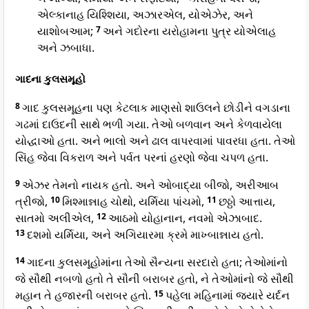
એલ્કાનાહ યિશ્શિયા, અઝારએલ, યોએઝેર, અને
યાશોબઆમ;
7
અને ગદોરના યરોહામના પુત્ર યોએલાહ
અને ઝબાધા.
ગાદના કુલસમૂહો
8
ગાદ કુલસમૂહના પણ કેટલાક માણસો શાઉલને છોડીને વગડાના
ગઢમાં દાઉદની સાથે ભળી ગયા. તેઓ બળવાન અને કેળવાયેલા
યોદ્ધાઓ હતા. અને ભાલો અને ઢાલ વાપરવામાં પાવરધા હતા. તેઓ
સિંહ જેવા વિકરાળ અને પર્વત પરનાં હરણો જેવા ચપળ હતા.
9
એઝર તેમનો નાયક હતો. અને ઓબાદ્યા બીજો, અરીઆબ
ત્રીજો,
10
મિશ્માન્નાહ ચોથો, યર્મિયા પાંચમો,
11
છઠ્ઠો આત્તાય,
સાતમો અલીએલ,
12
આઠમો યોહાનાન, નવમો એઝાબાદ.
13
દશમો યર્મિયા, અને અગિયારમા ક્રમે માખ્બાન્નાય હતો.
14
ગાદના કુલસમૂહોમાંના તેઓ સૈન્યના સરદારો હતા; તેઓમાંનો
જે સૌથી નબળો હતો તે સૌની બરાબર હતો, ને તેઓમાંનો જે સૌથી
મહાન તે હજારની બરાબર હતો.
15
પહેલા મહિનામાં જ્યારે યર્દન