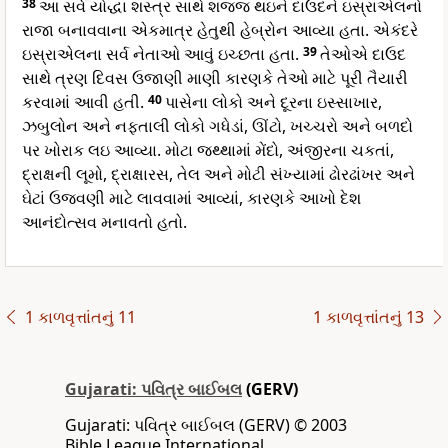
38
આ સર્વ યોદ્ધા શસ્ત્ર સાથે શજ્જ થઇને દાઉદને ઇસ્રાએલનો
રાજા બનાવવાના એકમાત્ર હેતુથી હેબ્રોન આવ્યા હતા. એકંદરે
ઇસ્રાએલના સર્વ નેતાઓ આવું ઇચ્છતા હતા.
39
તેઓએ દાઉદ
સાથે ત્રણ દિવસ ઉજાણી માણી કારણકે તેઓ માટે પૂરી તૈયારી
કરવામાં આવી હતી.
40
પાસેના લોકો અને દૂરના ઇસ્સાખાર,
ઝબુલોન અને નફતાલી લોકો ગધેડાં, ઊંટો, ખચ્ચરો અને બળદો
પર ખોરાક લઇ આવ્યા. મોટા જથ્થામાં મેંદો, અંજીરના ચકતાં,
દ્રાક્ષની લૂમો, દ્રાક્ષારસ, તેલ અને મોટી સંખ્યામાં ઢોરઢાંખર અને
ઘેટાં ઉજવણી માટે લાવવામાં આવ્યાં, કારણકે આખો દેશ
આનંદોત્સવ મનાવતો હતો.
1 કાળવૃત્તાંતનું 11
1 કાળવૃત્તાંતનું 13
Gujarati: પવિત્ર બાઈબલ
(GERV)
Gujarati: પવિત્ર બાઈબલ (GERV) © 2003
Bible League International