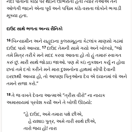
નદી પોતાના કાંઠા પર થઇને ઊભરાતી હતી ત્યારે તેઓએ તેને
ઓળંગી જઇને એના પૂર્વ અને પશ્ચિમ કાંઠે વસતા લોકોને ભગાડી
મૂક્યા હતા.
દાઉદ સાથે ભળતા અન્ય સૈનિકો
16
બિન્યામીન અને યહૂદાના કુલસમૂહના કેટલાંક માણસો ગઢમાં
દાઉદ પાસે આવ્યા.
17
દાઉદ તેમની સામે ગયો અને બોલ્યો, “જો
તમે મિત્ર તરીકે મને મદદ કરવા આવતા હો તો હું તમારું સ્વાગત
કરું છું. મારી સાથે જોડાઇ જાઓ. પણ મેં કઇં નુકશાન કર્યુ ન હોવા
છતાં તમે દગો કરીને મને મારા દુશ્મનોના હાથમાં સોંપી દેવાની
ઇરછાથી આવ્યા હો, તો આપણા પિતૃઓના દેવ એ ધ્યાનમાં લો અને
તમને સજા કરો.”
18
તે જ વખતે દેવના આત્માએ “ત્રીસ વીરો” ના નાયક
અમાસાયમાં પ્રવેશ કર્યો અને તે બોલી ઊઠયો:
“હે દાઉદ, અમે તમારા પક્ષે છીએ,
હે યશાઇ પુત્ર, અમે તારી સાથે છીએ,
તારો જય હો! તારા