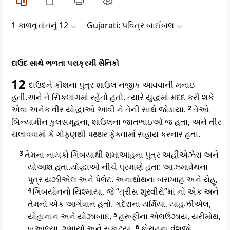
1 કાળવૃત્તાંતનું 12
Gujarati: પવિત્ર બાઈબલ
દાઉદ સાથે ભળતા પરાક્રમી સૈનિકો
12
દાઉદને કીશના પુત્ર શાઉલ નજીક આવવાની મનાઇ
હતી.અને તે સિકલાગમાં રહેતો હતો. ત્યારે યુદ્ધમાં મદદ કરી શકે
એવા અનેક વીર યોદ્ધાઓ આવી ને તેની સાથે જોડાયા.
2
તેઓ
બિન્યામીન કુલસમૂહના, શાઉલના જાતભાઇઓ જ હતા, અને તીર
ચલાવવામાં કે ગોફણથી પથ્થર ફેંકવામાં સહાય કરનાર હતા.
3
તેમના નાયકો ગિબયાથી શમાઆહના પુત્ર અહીએઝેરા અને
યોઆશ હતા.યોદ્ધાઓ નીચે પ્રમાણે હતા: આઝમાવેથના
પુત્ર યઝીએલ અને પેલેટ. અનાથોથના બરાખાહ અને યેહૂ,
4
ગિબયોનનો યિશ્માયા, જે “ત્રીસ શૂરવીરો”માં નો એક અને
તેમનો એક આગેવાન હતો. ગદેરાના યર્મિયા, યાહઝીએલ,
યોહાનાન અને યોઝાબાદ,
5
હરૂફીના એલઉઝાય, યરીમોથ,
બઆલ્યા, શમાર્યા અને સફાટયા,
6
કોરાહના વંશજો,