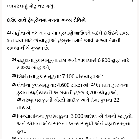
લશ્કર ઘણું મોટું થઇ ગયું.
દાઉદ સાથે હેબ્રોનમાં મળતા અન્ય સૈનિકો
23
યહોવાએ વચન આપ્યા પ્રમાણે શાઉલને બદલે દાઉદને રાજા
બનાવવા માટે જે યોદ્ધાઓ હેબ્રોન ખાતે આવી મળ્યા તેમની
સંખ્યા નીચે મુજબ છે:
24
યહૂદાના કુલસમૂહના ઢાલ અને ભાલાધારી 6,800 યુદ્ધ માટે
સજ્જ યોદ્ધાઓ;
25
શિમોનના કુલસમૂહના: 7,100 વીર યોદ્ધાઓ;
26
લેવીના કુલસમૂહના: 4,600 યોદ્ધાઓ;
27
ઉપરાંત હારુનના
કુલના યહોયાદની આગેવાની હેઠળ 3,700 યોદ્ધાઓ;
28
તરુણ પરાક્રમી યોદ્ધો સાદોક અને તેના કુલના 22
નાયકો;
29
બિન્યામીનના કુલસમૂહના: 3,000 શાઉલ એ વંશનો જ હતો.
અને એમાંના મોટા ભાગના અત્યાર સુધી એને વફાદાર રહ્યા
હતા.
30