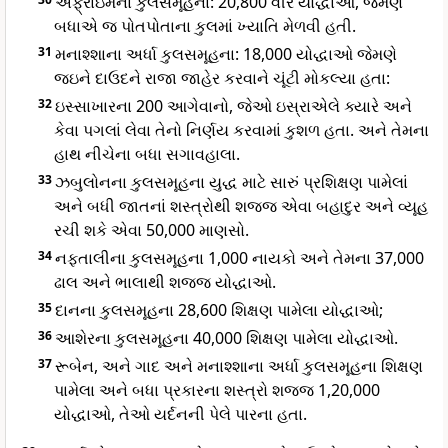
એફ્રાઇમના કુલસમૂહના: 20,800 વીર યોદ્ધાઓ, જેમણે
બધાએ જ પોતપોતાના કુલમાં ખ્યાતિ મેળવી હતી.
31
મનાશ્શાના અર્ધા કુલસમૂહના: 18,000 યોદ્ધાઓ જેમણે
જઇને દાઉદને રાજા જાહેર કરવાને ચૂંટી મોકલ્યા હતા:
32
ઇસ્સાખારના 200 આગેવાનો, જેઓ ઇસ્રાએલે ક્યારે અને
કેવા પગલાં લેવા તેનો નિર્ણય કરવામાં કુશળ હતા. અને તેમના
હાથ નીચેના બધા સગાવહાલા.
33
ઝબુલોનના કુલસમૂહના યુદ્ધ માટે સારું પ્રશિક્ષણ પામેલાં
અને બધી જાતનાં શસ્ત્રોથી શજ્જ એવા બહાદુર અને વ્યૂહ
રચી શકે એવા 50,000 માણસો.
34
નફતાલીના કુલસમૂહના 1,000 નાયકો અને તેમના 37,000
ઢાલ અને ભાલાથી શજ્જ યોદ્ધાઓ.
35
દાનના કુલસમૂહના 28,600 શિક્ષણ પામેલા યોદ્ધાઓ;
36
આશેરના કુલસમૂહના 40,000 શિક્ષણ પામેલા યોદ્ધાઓ.
37
રૂબેન, અને ગાદ અને મનાશ્શાના અર્ધા કુલસમૂહના શિક્ષણ
પામેલા અને બધા પ્રકારના શસ્ત્રો શજ્જ 1,20,000
યોદ્ધાઓ, તેઓ યર્દનની પેલે પારના હતા.