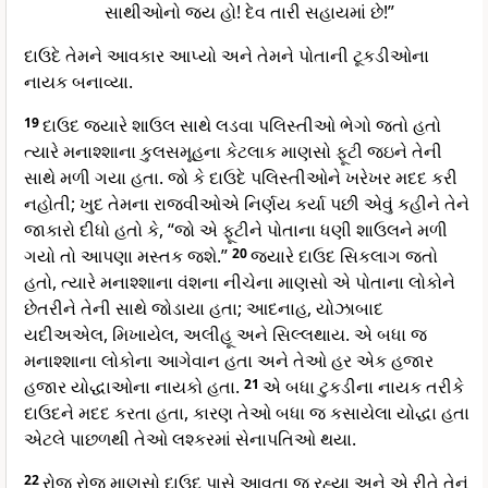
સાથીઓનો જય હો! દેવ તારી સહાયમાં છે!”
દાઉદે તેમને આવકાર આપ્યો અને તેમને પોતાની ટૂકડીઓના
નાયક બનાવ્યા.
19
દાઉદ જ્યારે શાઉલ સાથે લડવા પલિસ્તીઓ ભેગો જતો હતો
ત્યારે મનાશ્શાના કુલસમૂહના કેટલાક માણસો ફૂટી જઇને તેની
સાથે મળી ગયા હતા. જો કે દાઉદે પલિસ્તીઓને ખરેખર મદદ કરી
નહોતી; ખુદ તેમના રાજવીઓએ નિર્ણય કર્યા પછી એવું કહીને તેને
જાકારો દીધો હતો કે, “જો એ ફૂટીને પોતાના ધણી શાઉલને મળી
ગયો તો આપણા મસ્તક જશે.”
20
જ્યારે દાઉદ સિકલાગ જતો
હતો, ત્યારે મનાશ્શાના વંશના નીચેના માણસો એ પોતાના લોકોને
છેતરીને તેની સાથે જોડાયા હતા; આદનાહ, યોઝાબાદ
યદીઅએલ, મિખાયેલ, અલીહૂ અને સિલ્લથાય. એ બધા જ
મનાશ્શાના લોકોના આગેવાન હતા અને તેઓ હર એક હજાર
હજાર યોદ્ધાઓના નાયકો હતા.
21
એ બધા ટુકડીના નાયક તરીકે
દાઉદને મદદ કરતા હતા, કારણ તેઓ બધા જ કસાયેલા યોદ્ધા હતા
એટલે પાછળથી તેઓ લશ્કરમાં સેનાપતિઓ થયા.
22
રોજ રોજ માણસો દાઉદ પાસે આવતા જ રહ્યા અને એ રીતે તેનું