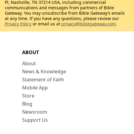
Pl, Nashville, TN 37214 USA, including commercial
communications and messages from partners of Bible
Gateway. You may unsubscribe from Bible Gateway’s emails
at any time. If you have any questions, please review our
Privacy Policy
or email us at
privacy@biblegateway.com
.
ABOUT
About
News & Knowledge
Statement of Faith
Mobile App
Store
Blog
Newsroom
Support Us