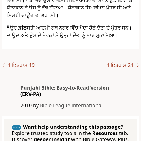
ਵਿੱਚੋਂ ਸੀ।
ਤਾਂ ਜਦੋਂ ਉਸ ਆਦਮੀ ਨੇ ਇਸਰਾਏਲ ਦਾ ਮਖੌਲ ਉਡਾਇਆ ਤਾਂ
ਯੋਨਾਥਾਨ ਨੇ ਉਸ ਨੂੰ ਵੱਢ ਸੁੱਟਿਆ। ਯੋਨਾਥਾਨ ਸ਼ਿਮਈ ਦਾ ਪੁੱਤਰ ਸੀ ਅਤੇ
ਸ਼ਿਮਈ ਦਾਊਦ ਦਾ ਭਰਾ ਸੀ।
8
ਉਹ ਫ਼ਲਿਸਤੀ ਆਦਮੀ ਗਥ ਨਗਰ ਵਿੱਚ ਪੈਦਾ ਹੋਏ ਦੈਂਤਾ ਦੇ ਪੁੱਤਰ ਸਨ।
ਦਾਊਦ ਅਤੇ ਉਸ ਦੇ ਸੇਵਕਾਂ ਨੇ ਉਨ੍ਹਾਂ ਦੈਂਤਾ ਨੂੰ ਮਾਰ ਮੁਕਾਇਆ।
1 ਇਤਹਾਸ 19
1 ਇਤਹਾਸ 21
Punjabi Bible: Easy-to-Read Version
(ERV-PA)
2010 by
Bible League International
Want help understanding this passage?
PLUS
Explore trusted study tools in the
Resources
tab.
Discover
deeper insight
with Bible Gateway Plus.