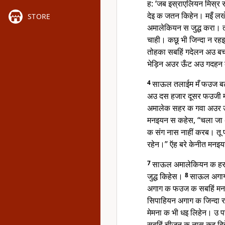
ह: ‘जब इस्राएलियन मिस्र
देइ क जतन किहेन। मइँ ल
STORE
अमालेकियन स जुद्ध करा।
चाही। कछू भी जिन्दा न रहइ
तोहका सबहिं गदेलन अउ ब
भेड़िन अउर ऊँट अउ गदहन 
4
साऊल तलाईम मँ फउज बटो
अउ दस हजार दूसर फउजी मन
अमालेक सहर क गवा अउर उ
मनइयन स कहेस, “चला जा 
क संग नास नाहीं करब। तू प
रहेन।” ऍह बरे केनीत मनइ
7
साऊल अमालेकियन क हरा
जुद्ध किहेस।
8
साऊल अगाग
अगाग क फउज क सबहिं म
सिपाहियन अगाग क जिन्दा रह
मेमना क भी धइ लिहेन। उ 
सबहिं चीजन क नास कइ द