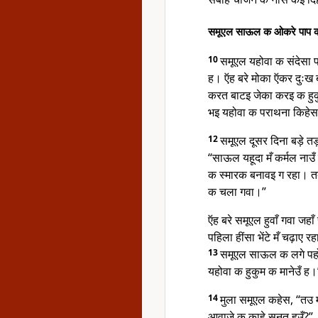
समूएल साऊल क ओकरे पाप क 
10
समूएल यहोवा क संदेसा
ह। ऍह बरे मोका ऍकर दुःख
करत बाटइ जेका करइ क हुक
भइ यहोवा क पराथना किहे
12
समूएल दूसर दिना बड़े 
“साऊल यहूदा मँ कर्मल नाउ
क स्मारक बनावइ ग रहा। 
क चला गवा।”
ऍह बरे समूएल हुवाँ गवा 
पहिला हींसा भेंटे मँ चढ़ाए र
13
समूएल साऊल क लगे पहों
यहोवा क हुकुम क मानेउँ ह।
14
मुला समूएल कहेस, “तउ 
आवाजे क काहे सुनत हउँ?”