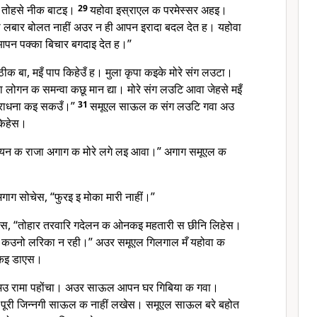
 तोहसे नीक बाटइ।
29
यहोवा इस्राएल क परमेस्सर अहइ।
ा लबार बोलत नाहीं अउर न ही आपन इरादा बदल देत ह। यहोवा
पन पक्का बिचार बगदाइ देत ह।”
क बा, मइँ पाप किहेउँ ह। मुला कृपा कइके मोरे संग लउटा।
लोगन क समन्वा कछू मान द्या। मोरे संग लउटि आवा जेहसे मइँ
 आराधना कइ सकउँ।”
31
समूएल साऊल क संग लउटि गवा अउ
किहेस।
यन क राजा अगाग क मोरे लगे लइ आवा।” अगाग समूएल क
अगाग सोचेस, “फुरइ इ मोका मारी नाहीं।”
ेस, “तोहार तरवारि गदेलन क ओनकइ महतारी स छीनि लिहेस।
क कउनो लरिका न रही।” अउर समूएल गिलगाल मँ यहोवा क
 कइ डाएस।
 अउ रामा पहोंचा। अउर साऊल आपन घर गिबिया क गवा।
पूरी जिन्नगी साऊल क नाहीं लखेस। समूएल साऊल बरे बहोत