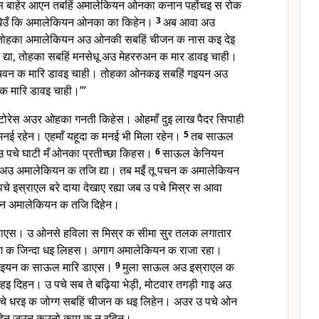
 स बाहेर आएन तबहिं अमालेकियन ओनका कनान पहोंचइ स रोक
खेउँ कि अमालेकियन ओनका का किहेन।
3
अब आवा अउ
 तोहका अमालेकियन अउ ओनकी सबहिं चीजन क नास कइ देइ
 द्या, तोहका सबहिं मनसेधू अउ मेहररुअन क मार डावइ चाही।
चवन क मारि डावइ चाही। तोहका ओनकइ सबहिं गइयन अउ
क मारि डावइ चाही।’”
रेस अउर ओहका गनती किहेस। ओहमाँ दुइ लाख पैदर सिपाही
ई रहेन। एहमाँ यहूदा क मनई भी मिला रहेन।
5
तब साऊल
 पचे घाटी मँ ओनका प्रतीच्छा किहस।
6
साऊल केनियन
अउ अमालेकियन क तजि द्या। तब मइँ तू पचन क अमालेकियन
चे इस्राएल बरे दाया देखाए रह्या जब उ पचे मिस्र स आवा
यन अमालेकियन क तजि दिहेन।
एस। उ ओनसे हविला स मिस्र क सीमा सुर तलक लगातार
 क जिन्दा धइ लिहस। अगाग अमालेकियन क राजा रहा।
नइयन क साऊल मारि डाएस।
9
मुला साऊल अउ इस्राएल क
इ दिहन। उ पचे सब ते बढ़िया भेड़ी, मोटवार तगड़ी गाइ अउ
पचे धरइ क जोग्ग सबहिं चीजन क धइ लिहेन। अउर उ पचे ओन
िहेन जउन कउनो काम क न रहिन।