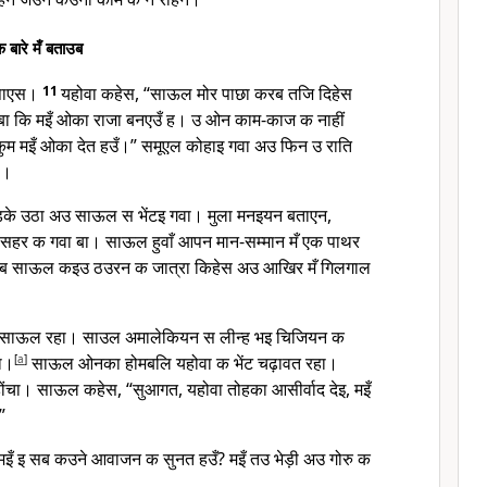
बारे मँ बताउब
 पाएस।
11
यहोवा कहेस, “साऊल मोर पाछा करब तजि दिहेस
 बा कि मइँ ओका राजा बनएउँ ह। उ ओन काम-काज क नाहीं
ुम मइँ ओका देत हउँ।” समूएल कोहाइ गवा अउ फिन उ राति
स।
तड़के उठा अउ साऊल स भेंटइ गवा। मुला मनइयन बताएन,
ँ सहर क गवा बा। साऊल हुवाँ आपन मान-सम्मान मँ एक पाथर
तब साऊल कइउ ठउरन क जात्रा किहेस अउ आखिर मँ गिलगाल
जहाँ साऊल रहा। साउल अमालेकियन स लीन्ह भइ चिजियन क
हा।
[
a
]
साऊल ओनका होमबलि यहोवा क भेंट चढ़ावत रहा।
चा। साऊल कहेस, “सुआगत, यहोवा तोहका आसीर्वाद देइ, मइँ
”
मइँ इ सब कउने आवाजन क सुनत हउँ? मइँ तउ भेड़ी अउ गोरु क