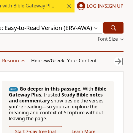
h
with Bible Gateway Plus.
LOG IN/SIGN UP
e: Easy-to-Read Version (ERV-AWA)
Font Size
Resources
Hebrew/Greek
Your Content
Go deeper in this passage.
With
Bible
PLUS
Gateway Plus
, trusted
Study Bible notes
and commentary
show beside the verses
you're reading—so you can explore the
meaning and context of Scripture without
leaving the page.
Start 7-day free trial
Learn More