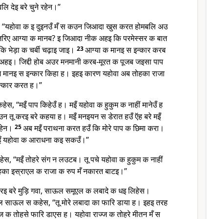
लि देइ बरे चुने रहेन।”
स, “यहोवा क इ दुइनउँ मँ स कउन जिआदा खुस करत होमबलि अउ
रिए आग्या क मानब? इ जिआदा नीक अहइ कि परमेस्सर क बात
कि भेड़ा क चर्बी चढ़ाइ जाइ।
23
आग्या क मानइ स इन्कार करब
अहइ। जिद्दी होब अउर मनमानी करब-मूरत क पूजब जइसा पाप
ुम मानइ स इन्कार किहा ह। इहइ कारण यहोवा अब तोहका राजा
इन्कार करत ह।”
स, “मइँ पाप किहेउँ ह। मइँ यहोवा क हुकुम क नाहीं मानेउँ ह
जउन तू करइ बरे कहया ह। मइँ मनइयन स डेरात हउँ ऍह बरे मइँ
कहेन।
25
अब मइँ पराथना करत हउँ कि मोरे पाप क छिमा करा।
 मइँ यहोवा क आराधना कइ सकउँ।”
स, “मइँ तोहरे संग न लउटब। तू पचे यहोवा क हुकुम क नाहीं
ोहका इस्राएल क राजा क रुप मँ नकारत बाटइ।”
इ बरे मुड़ि गवा, साऊल समूएल क लबादे क धइ लिहेस।
ल साऊल स कहेस, “तू मोरे लबादा का फारि डाया ह। इहइ तरह
 क तोहसे फारि डाएस ह। यहोवा राज्ज क तोहरे मीतन मँ स