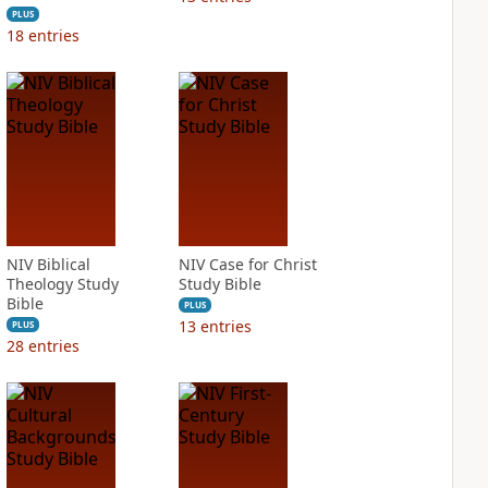
PLUS
18
entries
NIV Biblical
NIV Case for Christ
Theology Study
Study Bible
Bible
PLUS
13
entries
PLUS
28
entries