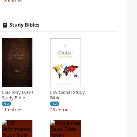
18
entries
Study Bibles
CSB Tony Evans
ESV Global Study
Study Bible
Bible
PLUS
PLUS
11
entries
23
entries