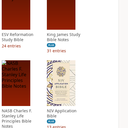
ESV Reformation
King James Study
Study Bible
Bible Notes
24
entries
PLUS
31
entries
NASB Charles F.
NIV Application
Stanley Life
Bible
Principles Bible
PLUS
Notes
13
entries