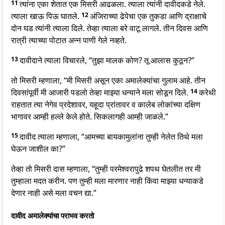
11
त्यांना एका शेतात एक मिसरी आढळला. त्याला त्यांनी दावीदकडे नेले.
त्याला खाऊ पिऊ घातले.
12
अंजिराच्या ढेपेचा एक तुकडा आणि द्राक्षाचे
दोन घड त्यांनी त्याला दिले. तेव्हा त्याला बरे वाटू लागले. तीन दिवस आणि
रात्री त्याच्या पोटात अन्न पाणी गेले नव्हते.
13
दावीदाने त्याला विचारले, “तुझा मालक कोण? तू आलास कुठून?”
तो मिसरी म्हणाला, “मी मिसरी असून एका अमालेक्यांचा गुलाम आहे. तीन
दिवसांपूर्वी मी आजारी पडलो तेव्हा माझ्या धन्याने मला सोडून दिले.
14
करेथी
राहतात त्या नेगेव प्रदेशावर, यहूदा प्रांतावर व कालेब लोकांच्या दक्षिण
भागावर आम्ही हल्ले केले होते. सिकलागही आम्ही जाळले.”
15
दावीद त्याला म्हणाला, “आमच्या बायकामुलांना तुम्ही नेलेत तिथे मला
घेऊन जाशील का?”
तेव्हा तो मिसरी दास म्हणाला, “तुम्ही परमेश्वरापुढे शपथ घेतलीत तर मी
तुम्हाला मदत करीन. पण तुम्ही मला मारणार नाही किंवा माझ्या धन्याकडे
देणार नाही असे मला वचन द्या.”
दावीद अमालेक्यांचा पराभव करतो