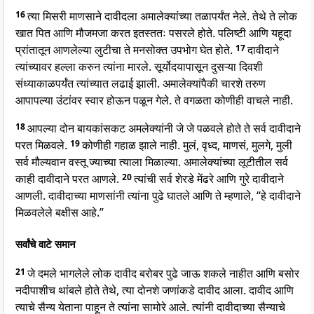
16
त्या मिसरी माणसाने दावीदला अमालेक्यांच्या तळापर्यंत नेले. तेथे ते लोक
खात पित आणि मौजमजा करत इतस्ततः पसरले होते. पलिष्टी आणि यहूदा
प्रांतातून आणलेल्या लुटीचा ते मनसोक्त उपभोग घेत होते.
17
दावीदाने
त्यांच्यावर हल्ला करुन त्यांना मारले. सूर्योदयापासून दुसऱ्या दिवशी
संध्याकाळपर्यंत त्यांच्यात लढाई झाली. अमालेक्यांपैकी चारशे तरुण
आपापल्या उंटांवर स्वार होऊन पळून गेले. ते वगळता कोणीही वाचले नाही.
18
आपल्या दोन बायकांसकट अमलेक्यांनी जे जे पळवले होते ते सर्व दावीदाने
परत मिळवले.
19
कोणीही गहाळ झाले नाही. मुलं, वृध्द, माणसं, मुलगे, मुली
सर्व मौल्यवान वस्तू ज्याच्या त्याला मिळाल्या. अमालेक्यांच्या लूटीतील सर्व
काही दावीदाने परत आणले.
20
त्यांची सर्व शेरडे मेंढरे आणि गुरे दावीदाने
आणली. दावीदाच्या माणसांनी त्यांना पुढे घातले आणि ते म्हणाले, “हे दावीदाने
मिळवलेले बक्षीस आहे.”
सर्वांचे वाटे समान
21
जे दमले भागलेले लोक दावीद बरोबर पुढे जाऊ शकले नाहीत आणि बसोर
नदीपाशीच थांबले होते तेथे, त्या दोनशे जणांकडे दावीद आला. दावीद आणि
त्याचे सैन्य येताना पाहून ते त्यांना सामोरे आले. त्यांनी दावीदाच्या सैन्याचे