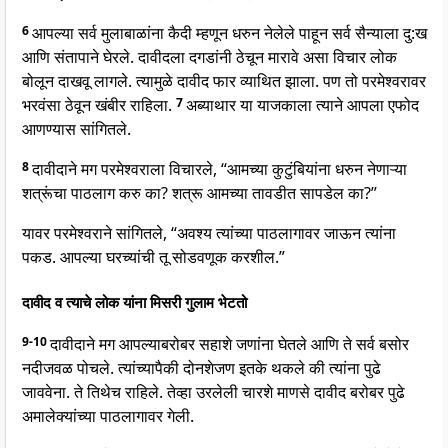
6
आपल्या सर्व मुलाबाळांना कैदी म्हणून धरुन नेलेले पाहून सर्व सैन्याला दु:ख
आणि संतापाने घेरले. दावीदला दगडांनी ठेचून मारावे असा विचार लोक
बोलून दाखवू लागले. त्यामुळे दावीद फार व्याथित झाला. पण तो परमेश्वरावर
भरवंसा ठेवून खंबीर राहिला.
7
अब्याथार या याजकाला त्याने आपला एफोद
आणण्यास सांगितले.
8
दावीदाने मग परमेश्वराला विचारले, “आमच्या कुटुंबियांना धरुन नेणाऱ्या
शत्रूंचा पाठलाग करु का? शत्रू आमच्या तावडीत सापडेल का?”
यावर परमेश्वराने सांगितले, “अवश्य त्यांच्या पाठलागावर जाऊन त्यांना
पकड. आपल्या घरच्यांची तू सोडवणूक करशील.”
दावीद व त्याचे लोक यांना मिसरी गुलाम भेटतो
9-10
दावीदाने मग आपल्याबरोबर सहाशे जणांना घेतले आणि ते सर्व बसोर
नदीजवळ पोचले. त्यांच्यापैकी दोनशेजण इतके थकले की त्यांना पुढे
जाववेना. ते तिथेच राहिले. तेव्हा उरलेली चारशे माणसे दावीद बरोबर पुढे
अमालेक्यांच्या पाठलागावर गेली.