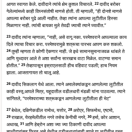
आगत स्वागत केले. दावीदाने त्यांचे क्षेम कुशल विचारले.
22
दावीद बरोबर
गेलेल्यांमध्ये काही विघ्नसंतोषी माणसे होती. ती म्हणाली, “ही दोनशे माणसे
आपल्या बरोबर पुढे आली नाहीत. तेव्हा त्यांना आपल्या लुटीतील हिस्सा
मिळाणार नाही. त्यांची बायका मुले तेवढी ज्याची त्याने घ्यावीत.”
23
दावीद त्यांना म्हणाला, “नाही, असे वागू नका. परमेश्वराने आपल्याला काय
दिले त्याचा विचार करा. परमेश्वरामुळे शत्रूचा पारभव आपण करु शकलो.
24
तुम्ही म्हणता ते कोणी ऐकणार नाही. जे इथे सामानसुमानाजवळ थांबले ते
आणि युध्दावर आले ते अशा सर्वांना सारखाच वाटा मिळेल. वाटण्या समान
होतील.”
25
तेव्हापासून इस्राएलसाठी हीच वहिवाट पडली; हाच नियम
झाला. आजतागायत तो चालू आहे.
26
दावीद सिकलाग येथे आला. त्याने अमालेक्यांकडून आणलेल्या लुटीतील
काही वस्तू आपले मित्र, यहूदातील वडीलधारी मंडळी यांना पाठवल्या. त्याने
सांगितले, “परमेश्वराच्या शत्रूकडून आणलेल्या लुटीतीला ही भेट”
27
बेथेल, दक्षिणेकडील रामोथ, यत्तोर,
28
अरोएर, सिफमोथ, एष्टमो,
29
राखाल, येरहमेलीतील नगरे तसेच केनीची नगरे,
30
हर्मा, कोर आशान,
अथाख,
31
आणि हेब्रोन अशा ज्या ज्या ठिकाणी दावीद आपल्या
साथीदारांसह फिरत असे तेथील वडीलधाऱ्यांनाही त्याने या लुटीतील वस्तू