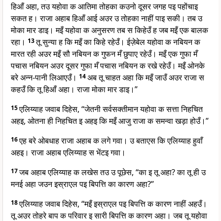
हिआँ अहा, तउ यहोवा क आतिमा तोहका कउनो दूसर जगह पइ पहोंचाइ
सकत ह। राजा अहाब हिआँ आई अउर उ तोहका नाहीं पाइ सकी। तब उ
मोका मार डाइ। मइँ यहोवा क अनुसरण तब स किहेउँ ह जब मइँ एक बालक
रहा।
13
तू सुन्या ह कि मइँ का किहे रहेउँ। ईज़ेबेल यहोवा क नबियन क
मारत रही अउर मइँ सौ नबियन क गुफन मँ छुपाए रहेउँ। मइँ एक गुफा मँ
पचास नबियन अउर दूसर गुफा मँ पचास नबियन क रखे रहेउँ। मइँ ओनके
बरे अन्न-पानी लिआएउँ।
14
अब तू चाहत अहा कि मइँ जाउँ अउर राजा स
कहउँ कि तू हिआँ अहा। राजा मोका मार डाइ।”
15
एलिय्याह जवाब दिहेस, “जेतनी सर्वसक्तीमान यहोवा क सत्ता निहचित
अहइ, ओतना ही निहचित इ अहइ कि मइँ आजु राजा क समन्वा खड़ा होउँ।”
16
एह बरे ओबधाह राजा अहाब क लगे गवा। उ बताएस कि एलिय्याह हुवाँ
अहइ। राजा अहाब एलिय्याह स भेंटइ गवा।
17
जब अहाब एलिय्याह क लखेस तउ उ पूछेस, “का इ तू अहा? का तू ही उ
मनई अहा जउन इस्राएल पइ बिपत्ति का कारण अहा?”
18
एलिय्याह जवाब दिहेस, “मइँ इस्राएल पइ बिपत्ति क कारण नाहीं अहउँ।
तू अउर तोहरे बाप क परिवार इ सारी बिपत्ति क कारण अहा। जब तू यहोवा