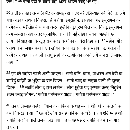
कर।”
35
पानी वेदी स बाहेर बहा अउर ओहसे खाईं भर गइ।
36
इ तीसर पहर क बलि भेंट क समइ रहा। एह बरे एलिय्याह नबी वेदी क लगे
गवा अउर पराथना किहस, “हे यहोवा, इब्राहीम, इसहाक अउ इस्राएल क
परमेस्सर, मइँ तोहसे याचना करत हुउँ कि तू प्रमाणित करा कि तू इस्राएल
क परमेस्सर अहा अउर प्रमाणित करा कि मइँ तोहार सेवक अहउँ। एन
लोगन दिखाइ द्या कि तू इ सब करइ क मोका आदेस दिहा ह।
37
यहोवा मोर
पराथना क जवाब दया। एन लोगन क जानइ द्या कि हे यहोवा, तू असल मँ
परमेस्सर अहा। तब लोग समुझिहीं कि तू ओनका अपने लगे वापस लिआवत
अहा।”
38
एह बरे यहोवा खाले आगी पठएस। आगी बलि, काठ, पाथरन अउ वेदी क
चारिहुँ कइँती क भुइँया क बार दिहस। आगी खाईं क समूचा पानी भी झुराइ
दिहस।
39
सबहिं लोग इ होत लखेन। लोग भुईंया पइ प्रणाम करइ निहुरेन
अउर कहइ लोगन, “यहोवा परमेस्सर अहइ। यहोवा परमेस्सर अहइ।”
40
तब एलिय्याह कहेस, “बाल क नबियन क धइ ल्या। ओनमाँ स कउनो क
बच निकरइ न द्या।” एह बरे लोग सबहिं नबियन क धरेन। तब एलिय्याह ओन
सबहिं किसोन नाले तलक लइ गवा। उ जगह पइ उ सबहिं नबियन क मार
डाएस।