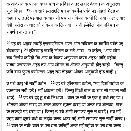
क आदेसन क पालन करब बन्द कइ दिहा अउर लबार देवतन क अनुसरण
सुरु किहा।
19
अब सारे इस्राएलियन क कर्म्मेल पर्वते पइ मोहसे भेंटइ क
कहा। उ ठउरे पइ बाल क चार सौ पचास नबियन क भी लिआवा अउर लबार
देबी असेरा क चार सौ नबियन क लिआवा। रानी ईज़ेबेल ओन नबियन क
समर्थन करत ह।”
20
एह बरे अहाब सबहिं इस्राएलियन अउर ओन नबियन क कर्म्मेल पर्वते पइ
बोलाएस।
21
एलिय्याह सबहिं लोगन क लगे आवा। उ कहेस, “आप लोग
कब निर्णय करिहीं कि आप क केकर अनुरसण करब अहइ? जदि यहोवा
सच्चा परमेस्सर अहइ तउ आप लोगन क ओकर अनुयायी होइ चाही। किन्तु
जदि बाल फुरइ परमेस्सर अहइ तउ तोहका ओकर अनुयायी होइ चाही।”
उ पचे कछू भी नाहीं कहेन।
22
एह बरे एलिय्याह कहेस, “मइ हिआँ यहोवा क
एकमात्र नबी हउँ। मइँ अकेला हउँ। किन्तु हिआँ बाल क चार सौ पचास नबी
अहइँ।
23
एह बरे दुइ ठु बर्धा लिआवा। बाल क नबी क एक ठु बर्धा लेइ द्या।
ओनका ओका मारइ द्या अउर ओकर टूकन करइ द्या अउर तब ओनका, मास
क लकड़ी पइ धरइ द्या। किन्तु उ पचे आगी लगाउब सुरु न करइँ। तब मइँ
उहइ काम दूसरे बर्धा क लइके करब अउर मइँ आगी लगाउब सुरु नाहीं करब।
24
बाल क नबी! बाल स पराथना करिहीं अउर मइँ यहोवा स पराथना करब।