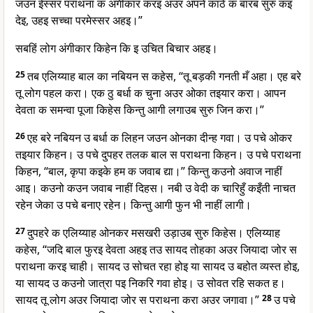
जउन ईस्सर पराथना क अंगीकार करइ अउर अपने काठे क बारब सुरु कइ
देइ, उहइ सच्चा परमेस्सर अहइ।”
सबहिं लोग अंगीकार किहेन कि इ उचित बिचार अहइ।
25
तब एलिय्याह बाल का नबियन स कहेस, “तू बड़की गनती मँ अहा। एह बरे
तू लोग पहल करा। एक ठु बर्धा क चुना अउर ओका तइयार करा। आपन
देवता क समन्वा पूजा किहेस किन्तु आगी लगाउब सुरु जिन करा।”
26
एह बरे नबियन उ बर्धा क लिहन जउन ओनका दीन्ह गवा। उ पचे ओकर
तइयार किहन। उ पचे दुपहर तलक बाल स पराथना किहन। उ पचे पराथना
किहन, “बाल, कृपा कइके हम क जवाब द्या।” किन्तु कउनो अवाज नाहीं
आइ। कउनो कउन जवाब नाहीं दिहस। नबी उ वेदी क चारिहुँ कइँती नाचत
रहेन जेका उ पचे बनाए रहेन। किन्तु आगी फुन भी नाहीं लागी।
27
दुपहरे क एलिय्याह ओनकर मसखरी उड़ाउब सुरु किहेस। एलिय्याह
कहेस, “जदि बाल फुरइ देवता अहइ तउ सायद तोहका अउर जियादा जोर स
पराथना करइ चाही। सायद उ सोचत रहा होइ या सायद उ बहोत व्यस्त होइ,
या सायद उ कउनो जात्रा पइ निकरि गवा होइ। उ सोवत रहि सकत ह।
सायद तू लोग अउर जियादा जोर स पराथना करा अउर जगावा।”
28
उ पचे