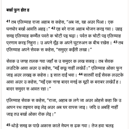
बर्खा फुन होत ह
41
तब एलिय्याह राजा अहाब स कहेस, “अब जा, खा अउर पिआ। एक
घनघोर बर्खा आवति अहइ।”
42
एह बरे राजा अहाब भोजन करइ गवा। उहइ
समइ एलिय्याह कर्म्मेल पवते क चोटी पइ चढ़ा। पर्वत क चोटी पइ एलिय्याह
प्रणाम करइ निहुरा। उ अपने मूँड़ क अपने घुटरुअन क बीच रखेस।
43
तब
एलिय्याह अपने सेवक स कहेस, “समुद्र कइँती लखा।”
सेवक उ जगह तलक गवा जहाँ स उ समुदर क लख सकइ। तब सेवक
लउटिके आवा अउर उ कहेस, “मइँ कछू नाहीं लखेउँ।” एलिय्याह ओका फुन
जाइ अउर लखइ क कहेस। इ सात दाईं भवा।
44
सातवीं दाईं सेवक लउटके
आवा अउर उ कहेस, “मइँ एक नान्ह बादर मनई क मूठी क बराबर लखेउँ ह।
बादर समुदर स आवत रहा।”
एलिय्याह सेवक स कहेस, “राजा, अहाब क लगे जा अउर ओहसे कहा कि उ
आपन रथ तइयार कइ लेइ अउर अब घर वापस जाइ। जदि उ अबहिं नाहीं
जाइ तउ बर्खा ओका रोक लेइ।”
45
थोड़े समइ क पाछे अकास काले मेघन स ढक गवा। तेज हवा चलइ