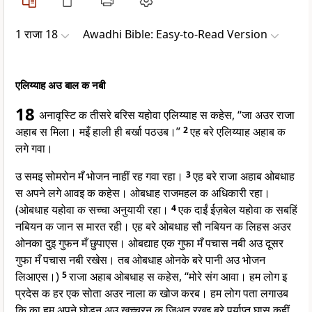
1 राजा 18
Awadhi Bible: Easy-to-Read Version
एलिय्याह अउ बाल क नबी
18
अनावृस्टि क तीसरे बरिस यहोवा एलिय्याह स कहेस, “जा अउर राजा
अहाब स मिला। मइँ हाली ही बर्खा पठउब।”
2
एह बरे एलिय्याह अहाब क
लगे गवा।
उ समइ सोमरोन मँ भोजन नाहीं रह गवा रहा।
3
एह बरे राजा अहाब ओबधाह
स अपने लगे आवइ क कहेस। ओबधाह राजमहल क अधिकारी रहा।
(ओबधाह यहोवा क सच्चा अनुयायी रहा।
4
एक दाईं ईज़बेल यहोवा क सबहिं
नबियन क जान स मारत रही। एह बरे ओबधाह सौ नबियन क लिहस अउर
ओनका दुइ गुफन मँ छुपाएस। ओबद्याह एक गुफा मँ पचास नबी अउ दूसर
गुफा मँ पचास नबी रखेस। तब ओबधाह ओनके बरे पानी अउ भोजन
लिआएस।)
5
राजा अहाब ओबधाह स कहेस, “मोरे संग आवा। हम लोग इ
प्रदेस क हर एक सोता अउर नाला क खोज करब। हम लोग पता लगाउब
कि का हम अपने घोड़न अउ खच्चरन क जिअत रखइ बरे पर्याप्त घास कहीं