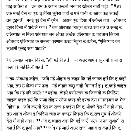
पाइ सकित ह। तब हम क आपन कउनो जनावर खोउब नाहीं पड़ी।”
6
हर
एक मनई देस क एक ठु हींसा चुनेस जहाँ उ पचे पानी क खोज कइ सकइँ।
तब दुइनउँ। मनई पूरे देस मँ घूमेन। अहाब एक दिसा मँ अकेले गवा। ओबधाह
दूसर दिसा मँ अकेले गवा।
7
जब ओबधाह जात्रा करत रहा तउ उ समइ उ
एलिय्याह स मिला ओबधाह जब ओका लखेस एलिय्याह क पहचान लिहस।
ओबधाह एलिय्याह क समन्वा प्रणाम करइ निहुरा उ केहेस, “एलिय्याह का
सुआमी फुरइ आप अहइ?”
8
एलिय्याह जवाब दिहेस, “हाँ, मइँ ही हउँ। जा अउर आपन सुआमी राजा स
कहा कि मइँ हिआँ अहउँ।”
9
तब ओबधाह कहेस, “जदि मइँ ओहाब स कहब कि मइँ जानत हउँ कि तू कहाँ
अहा, तउ उ मोका मार डाइ। मइँ तोहार कछू नाहीं बिगाड़ेउँ ह। तू काहे चाहत
अहा कि मइँ मरि जाउँ?
10
यहोवा, तोहरे परमेस्सर क जिन्नगी क किरिया
खाइके कहत हउँ कि राजा तोहार खोज करइ बरे हरेक देस मँ मनइयन क भेज
दिहेस ह। जदि कउनो देस क राजा इ कहेस कि तू ओकरे देस मँ नाहीं अहा,
तउ अहाब ओका इ किरिया खाइ क मजबूर किहस कि तू सच मुच मँ ओकरे
देस मँ नाहीं अहा।
11
अब तू चाहत अहा कि मइँ जाउँ अउर आपन सुआमी स
कहउँ कि तू हुआँ अहा?
12
जदि मइँ जाउँ अउर राजा अहाब स कहउँ कि तू