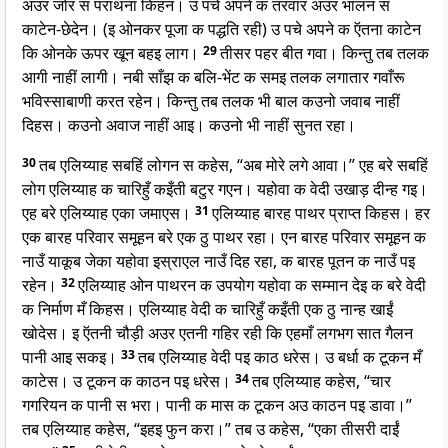
अउर जोर स पराथना किहन। उ पचे अपने क तरवार अउर भालन स
काटेन-छेदेन। (इ ओनकर पूजा क पद्धति रही) उ पचे अपने क ऍतना काटेन
कि ओनके ऊपर खून बहइ लाग।
29
तीसर पहर बीत गवा। किन्तु तब तलक
आगी नाहीं लागी। नबी साँझ क बलि-भेंट क समइ तलक लगातार गवाँरू
भविस्साबाणी करत रहेन। किन्तु तब तलक भी बाल कउनो जवाब नाहीं
दिहस। कउनो अवाज नाहीं आइ। कउनो भी नाहीं सुनत रहा।
30
तब एलिय्याह सबहिं लोगन स कहेस, “अब मोरे लगे आवा।” एह बरे सबहिं
लोग एलिय्याह क चारिहुँ कइँती बटुर गएन। यहोवा क वेदी उखाड़ दीन्ह गइ।
एह बरे एलिय्याह एका जमाएस।
31
एलिय्याह बारह पाथर प्राप्त किहस। हर
एक बारह परिवार समूहन बरे एक ठु पाथर रहा। एन बारह परिवार समूहन क
नाउँ याकूब जेका यहोवा इस्राएल नाउँ दिह रहा, क बारह पूतन क नाउँ पइ
रहेन।
32
एलिय्याह ओन पाथरन क उपयोग यहोवा क सम्मान देइ क बरे वेदी
क निर्माण मँ किहस। एलिय्याह वेदी क चारिहुँ कइँती एक ठु नान्ह खाईं
खोदेस। इ ऍतनी चौड़ी अउर एतनी गहिर रही कि एहमाँ लगभग सात गैलन
पानी आइ सकइ।
33
तब एलिय्याह वेदी पइ काठ धरेस। उ बर्धा क टूकन मँ
काटेस। उ टूकन क काठन पइ धरेस।
34
तब एलिय्याह कहेस, “चार
गगरियन क पानी स भरा। पानी क मास क टूकन अउ काठन पइ डावा।”
तब एलिय्याह कहेस, “इहइ फुन करा।” तब उ कहेस, “एका तीसरी दाईं