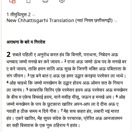
1 तीमुथियुस 2
New Chhattisgarhi Translation (नवां नियम छत्तीसगढ़ी)
अराधना के बारे म निरदेस
2
सबले पहिली ए अनुरोध करत हंव कि बिनती, पराथना, निबेदन अऊ
धनबाद जम्मो मनखे बर करे जावय –
2
राजा अऊ जम्मो ऊंच पद के मनखे बर
ए करे जावय, ताकि हमन सांति अऊ सुख के जिनगी भक्ति अऊ पबितरता के
संग जीयन।
3
एह बने बात ए अऊ एह हमर उद्धार करइया परमेसर ला भाथे।
4
ओह चाहथे कि जम्मो मनखेमन के उद्धार होवय अऊ ओमन सत के गियान
ला जानंय।
5
काबरकि सिरिप एके परमेसर हवय अऊ परमेसर अऊ मनखेमन
के बीच म एकेच बिचवई हवय, याने मसीह यीसू, जऊन ह मनखे अय।
6
ओह
जम्मो मनखेमन के पाप के छुटकारा खातिर अपन-आप ला दे दीस अऊ ए
गवाही ह ठीक समय म दिये गीस।
7
मेंह सच कहत हंव, लबारी नइं मारत
हंव। एकरे खातिर, मेंह सुघर संदेस के परचारक, प्रेरित अऊ आनजातमन
बर सही बिसवास के एक गुरू ठहिराय गे हवंव।