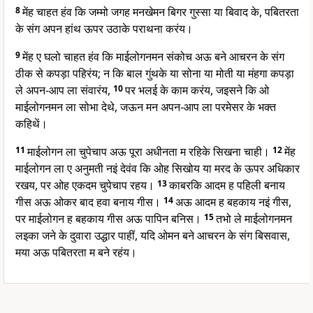
8
मेंह चाहत हंव कि जम्मो जगह मनखेमन बिगर गुस्सा या बिवाद के, पबितरता
के संग अपन हांथ ऊपर उठाके पराथना करंय।
9
मेंह ए घलो चाहत हंव कि माईलोगनमन संकोच अऊ बने आचरन के संग
ठीक से कपड़ा पहिरंय; न कि बाल गुंथके या सोना या मोती या मंहगा कपड़ा
ले अपन-आप ला संवारंय,
10
पर भलई के काम करंय, जइसने कि ओ
माईलोगनमन ला सोभा देथे, जऊन मन अपन-आप ला परमेसर के भक्त
कहिथें।
11
माईलोगन ला चुपेचाप अऊ पूरा अधीनता म रहिके सिखना चाही।
12
मेंह
माईलोगन ला ए अनुमती नइं देवंव कि ओह सिखोय या मरद के ऊपर अधिकार
रखय, पर ओह एकदम चुपेचाप रहय।
13
काबरकि आदम ह पहिली बनाय
गीस अऊ ओकर बाद हवा बनाय गीस।
14
अऊ आदम ह बहकाय नइं गीस,
पर माईलोगन ह बहकाय गीस अऊ पापिन बनिस।
15
तभो ले माईलोगनमन
लइका जने के दुवारा उद्धार पाहीं, यदि ओमन बने आचरन के संग बिसवास,
मया अऊ पबितरता म बने रहंय।