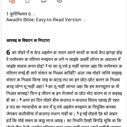
1 कुरिन्थियन 6
Awadhi Bible: Easy-to-Read Version
आपसइ क विवादन क निपटारा
6
का तोहरे मँ स केउ अइसेन बा जउन अपने साथी क साथे केउ झगड़ा होइ
पे परमेस्सर क पवित्तर मनइयन क लगे न जाइके अधर्मी लोगन क अदालत मँ
जाइके साहस करत होइ?
2
या का तू पचे इ नाहीं जानत अहा कि परमेस्सर क
पवित्तर मनई ही सारे संसार क निआव करिहीं? अउर जब तोहरे जरिये समूचइ
संसार क निआव किन्ह जाइ क बाटइ तउ का इन छोट-छोट बातन क निआव
करइ जोग्ग तू नाहीं अहा?
3
का तू नाहीं जानत अहा कि हम सरगदूतन क भी
निआव करबइ? फिन इ जीवन क इन रोजमर्रा क छोट-मोट बातन क त कहबइ
ही का।
4
अगर हर दिन तोहरे बीच कउनउ न कउनउ विवाद रहतइ ही रहत
ह तउ का न्यायाधीस क रूप मँ तू पचे अइसेन मनइयन क नियुक्ति करब्या
जेनकर कलीसीया मँ कउनउ स्थान नाहीं बा।
5
इ मइँ तोहसे ऍह बरे कहत
हउँ कि तोहे सबन क कछू लाज आवइ। का स्थिति ऍतही बिगड़ि चुकि बा कि