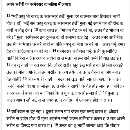
अपने सरीरी क परमेस्सर क महिमा मँ लगावा
12
“मइँ कछू भी करइ क स्वतन्त्र हउँ” मुला हर कउनउ बात हितकर नाहीं
होत। हाँ, “मइँ सब कछू करइ क स्वतन्त्र हउँ” मुला मइँ अपने पर कीहीउ क
हावी न होइ देब।
13
कहा जात ह, “भोजन पेट क बरे बा, अउर पेट भोजन क
बरे।” मुला परमेस्सर इन दुन्नउ क ही समाप्त कइ देई। अउर हमरे सारीरीक
तउ भी व्यभिचार क बरे नाहीं बा बल्कि पर्भू क सेवा क बरे बा। अउर पर्भू हमार
देह क कल्लियान क बरे बा।
14
परमेस्सर न केवल पर्भू क ही पुनर्जीवित
नाहीं किहेस बल्कि आपन सक्ति स उ मउत स हम सबे कभी जियाइ उठाई।
15
का तू नाहीं जानत अहा कि तोहरे सरीर खुद ईसू मसीह का हिस्सा अहइ?
तउ का मोका ओन्हे, जउन मसीह क अंग हयेन, कउनउ वेस्या क अंग बनाइ
देइ चाही?
16
निस्चय ही नाहीं। अउर का तू इ नाही जानत अहा, कि जउन
अपने आपके वेस्या स जोड़त ह, उ ओकरे साथे एक देह होइ जात ह। पवित्तर
सास्तरन मँ कहा गवा बा: “काहेकि उ दुन्नऊ एक होइ जइ हीं,”
17
मुला उ
जउन आपन लौ पर्भू स लगावत ह, उ आतिमा मँ एकाकर होइ जात ह।
18
व्यभिचार स दूर रहा। दुसरे सभन पाप जेका एक मनई करत ह, ओकरे
सरीर स बाहेर होत हीं मुला अइसेन मनई जउन व्यभिचार करत ह उ तउ अपने
सरीर क विरुद्ध पाप करत ह।
19
अउर का तू नाहीं जानत अहा कि तोहार