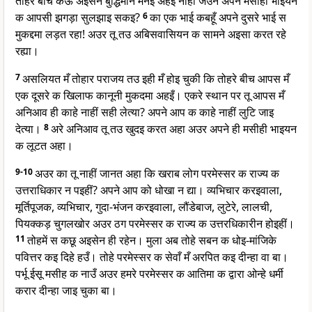
तोहरे बीच केऊॅ अइसेन बुद्धिमान मनइ अहइ नाहीं जउन अपने मसीही भाइयन
क आपसी झगड़ा सुलझाइ सकइ?
6
का एक भाई कबहूँ अपने दुसरे भाई स
मुकद्दमा लड़त रहा! अउर तू तउ अबिसवासियन क सामने अइसा करत रहे
रह्या।
7
असलियत मँ तोहार पराजय तउ इही मँ होइ चुकी कि तोहरे बीच आपस मँ
एक दूसरे क खिलाफ कानूनी मुकदमा अहइँ। एकरे स्थान पर तू आपस मँ
अनिआव ही काहे नाहीं सही लेत्या? अपने आप क काहे नाहीं लुटि जाइ
देत्या।
8
अरे अनिआव तू तउ खुदइ करत अहा अउर अपने ही मसीही भाइयन
क लूटत अहा।
9-10
अउर का तू नाहीं जानत अहा कि खराब लोग परमेस्सर क राज्य क
उत्तराधिकार न पइहीं? अपने आप को धोखा न द्या। व्यभिचार करइवाला,
मूर्तिपूजक, व्यभिचार, गुदा-भंजन करइवाला, लौंडेबाज, लुटेरे, लालची,
पियक्कड़ चुगलखोर अउर ठग परमेस्सर क राज्य क उत्तरधिकारीन होइहीं।
11
तोहमें स कछू अइसेन ही रहेन। मुला अब तोहे सबन क धोइ-मांजिके
पवित्तर कइ दिहे हउँ। तोहे परमेस्सर क सेवाँ मँ अरपित कइ दीन्हा वा बा।
पर्भू ईसू मसीह क नाउँ अउर हमरे परमेस्सर क आतिमा क द्वारा ओन्हे धर्मी
करार दीन्हा जाइ चुका बा।