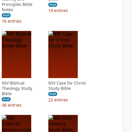
Principles Bible
PLUS
Notes
19
entries
PLUS
16
entries
NIV Biblical
NIV Case for Christ
Theology Study
Study Bible
Bible
PLUS
22
entries
PLUS
38
entries