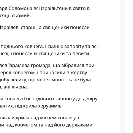
царя Соломона всі ізраїльтяни в свято в
місяць сьомий.
 Ізраїлеві старші, а священики понесли
поднього ковчега, і скинію заповіту та всі
вчезі; і понесли їх священики та Левити.
вся Ізраїлева громада, що зібралися при
перед ковчегом, і приносили в жертву
добу велику, що через многість не була
, ані лічена.
и ковчега Господнього заповіту до девіру
вятих, під крила херувимів.
ягали крила над місцем ковчегу, і
ми над ковчегом та над його держаками