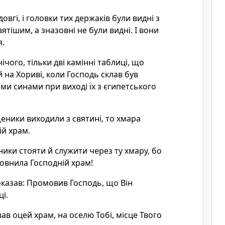
довгі, і головки тих держаків були видні з
ятішим, а зназовні не були видні. І вони
я.
нічого, тільки дві камінні таблиці, що
 на Хориві, коли Господь склав був
ими синами при виході їх з єгипетського
щеники виходили з святині, то хмара
й храм.
ники стояти й служити через ту хмару, бо
овнила Господній храм!
казав: Промовив Господь, що Він
і.
ав оцей храм, на оселю Тобі, місце Твого