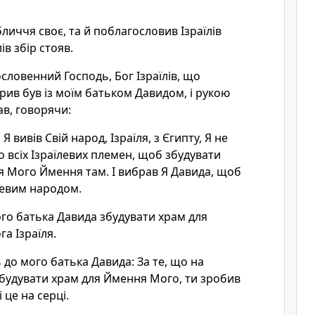
личчя своє, та й поблагословив Ізраїлів
лів збір стояв.
гословенний Господь, Бог Ізраїлів, що
рив був із моїм батьком Давидом, і рукою
в, говорячи:
 Я вивів Свій народ, Ізраїля, з Єгипту, Я не
о всіх Ізраїлевих племен, щоб збудувати
 Мого Ймення там. І вибрав Я Давида, щоб
левим народом.
мого батька Давида збудувати храм для
а Ізраїля.
 до мого батька Давида: За те, що на
збудувати храм для Ймення Мого, ти зробив
 це на серці.