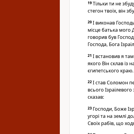
19
Тільки ти не збуд
стегон твоїх, він з
20
І виконав Господь
місце батька мого Д
говорив був Господ
Господа, Бога Ізраї
21
І встановив я там
якого Він склав із 
єгипетського краю.
22
І став Соломон п
всього Ізраїлевого 
сказав:
23
Господи, Боже Ізр
угорі та на землі д
Своїх рабів, що ход