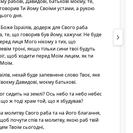
у рабові, Давидові, батькові моєму, те,
 говорив Ти йому Своїми устами, а рукою
цього дня.
 Боже Ізраїлів, додерж для Свого раба
, те, що говорив був йому, кажучи: Не буде
перед лиця Мого нікому з тих, що
левім троні, якщо тільки сини твої будуть
ріг, щоб ходити перед Моїм лицем, як ти
 Моїм.
аїлів, нехай буде запевнене слово Твоє, яке
Своєму Давидові, моєму батькові.
Бог сидить на землі? Ось небо та небо небес
 що ж тоді храм той, що я збудував?
на молитву Свого раба та на його благання,
щоб почути спів та молитву, якою раб твій
ем Твоїм сьогодні,