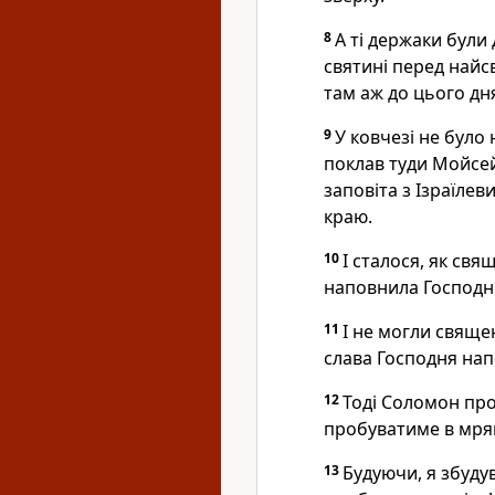
8
А ті держаки були 
святині перед найсв
там аж до цього дн
9
У ковчезі не було 
поклав туди Мойсей
заповіта з Ізраїлев
краю.
10
І сталося, як свя
наповнила Господні
11
І не могли свяще
слава Господня нап
12
Тоді Соломон про
пробуватиме в мряц
13
Будуючи, я збудув