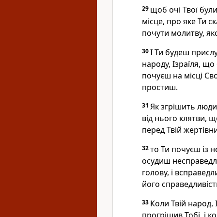
29
щоб очі Твої були
місце, про яке Ти 
почути молитву, як
30
І Ти будеш присл
народу, Ізраїля, що
почуєш на місці Сво
простиш.
31
Як згрішить люди
від нього клятви, щ
перед Твій жертівни
32
то Ти почуєш із н
осудиш несправедли
голову, і всправед
його справедливіст
33
Коли Твій народ, 
прогрішив Тобі, і к