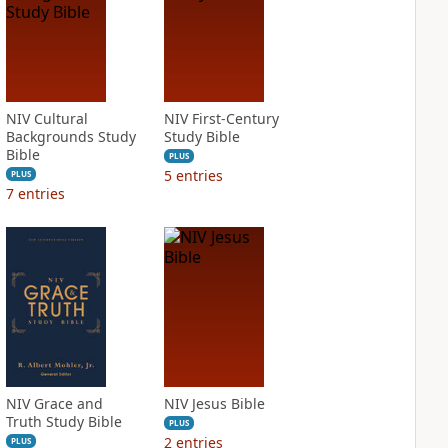
NIV Cultural
NIV First-Century
Backgrounds Study
Study Bible
Bible
PLUS
5
entries
PLUS
7
entries
NIV Grace and
NIV Jesus Bible
Truth Study Bible
PLUS
2
entries
PLUS