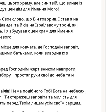
уєш цього храму, але син твій, що вийде із
будує цей дім для Ймення Мого!
 Своє слово, що Він говорив. І став я на
авида, та й сів на Ізраїлевому троні, як
ь, і я збудував оцей храм для Ймення
левого.
 місце для ковчега, де Господній заповіт,
нашими батьками, коли виводив їх з
еред Господнім жертівником навпроти
збору, і простяг руки свої до неба та й
аїлів! Нема подібного Тобі Бога на небесах
олі. Ти стережеш заповіта та милість для
ять перед Твоїм лицем усім своїм серцем.