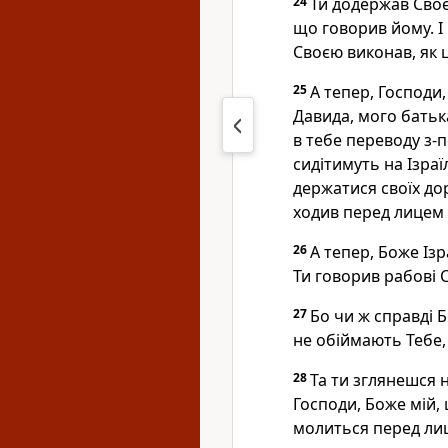
24
Ти додержав Своєм
що говорив йому. І
Своєю виконав, як 
25
А тепер, Господи,
Давида, мого батька
в тебе переводу з-
сидітимуть на Ізраї
держатися своїх до
ходив перед лицем
26
А тепер, Боже Ізр
Ти говорив рабові 
27
Бо чи ж справді 
не обіймають Тебе,
28
Та ти зглянешся 
Господи, Боже мій, 
молиться перед лиц