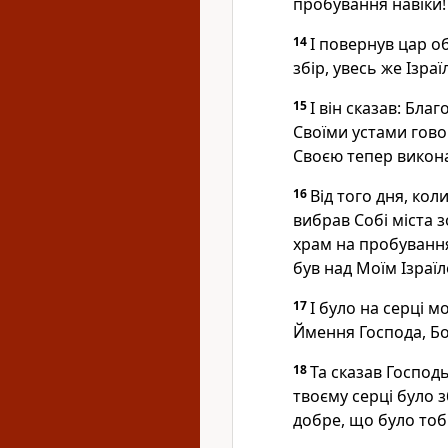
пробування навіки!
14
І повернув цар об
збір, увесь же Ізраї
15
І він сказав: Бла
Своїми устами гово
Своєю тепер викона
16
Від того дня, коли
вибрав Собі міста з
храм на пробування
був над Моїм Ізраї
17
І було на серці 
Ймення Господа, Бог
18
Та сказав Господь
твоєму серці було 
добре, що було тобі