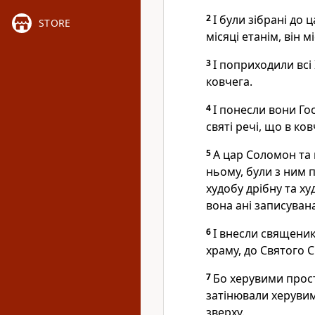
2
І були зібрані до 
STORE
місяці етанім, він 
3
І поприходили всі
ковчега.
4
І понесли вони Гос
святі речі, що в ко
5
А цар Соломон та 
ньому, були з ним 
худобу дрібну та ху
вона ані записувана
6
І внесли священик
храму, до Святого С
7
Бо херувими прост
затінювали херуви
зверху.