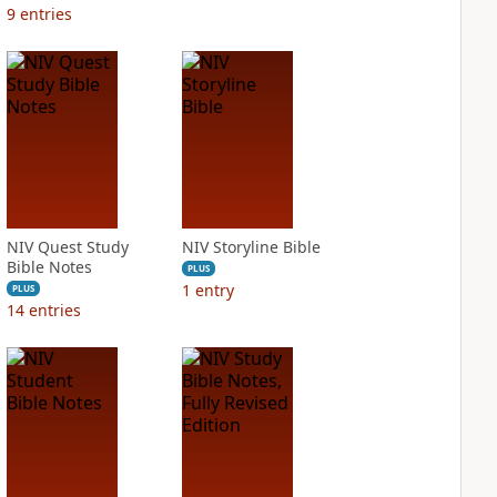
9
entries
NIV Quest Study
NIV Storyline Bible
Bible Notes
PLUS
1
entry
PLUS
14
entries