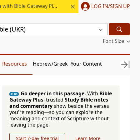
h
with Bible Gateway Plus.
LOG IN/SIGN UP
ble (UKR)
Font Size
Resources
Hebrew/Greek
Your Content
Go deeper in this passage.
With
Bible
PLUS
Gateway Plus
, trusted
Study Bible notes
and commentary
show beside the verses
you're reading—so you can explore the
meaning and context of Scripture without
leaving the page.
Start 7-day free trial
Learn More