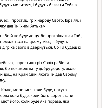
і будуть молитися, і будуть благати Тебе в
бес, і простиш гріх народу Свого, Ізраїля, і
яку дав Ти їхнім батькам.
небо й не буде дощу, бо прогрішаться Тобі,
помоляться на цьому місці, і будуть
 від гріха свого відвернуться, бо Ти будеш їх
ебесах, і простиш гріх Своїх рабів та
ля, бо покажеш їм ту добру дорогу, якою
аси дощ на Край Свій, якого Ти дав Своєму
ну.
в Краю, моровиця коли буде, посуха,
черва коли буде, коли його ворог стане
 міст його, коли буде яка пораза, яка