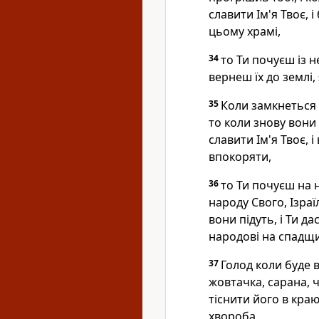
славити Ім'я Твоє, 
цьому храмі,
34
то Ти почуєш із не
вернеш їх до землі, 
35
Коли замкнеться 
то коли знову вони 
славити Ім'я Твоє, і
впокоряти,
36
то Ти почуєш на н
народу Свого, Ізраї
вони підуть, і Ти д
народові на спадщи
37
Голод коли буде 
жовтачка, сарана, 
тіснити його в краю
хвороба,