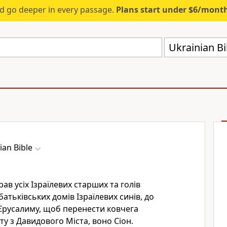
d go deeper in every passage.
Plans start under $6/mont
Ukrainian Bi
ian Bible
ав усіх Ізраїлевих старших та голів
батьківських домів Ізраїлевих синів, до
Єрусалиму, щоб перенести ковчега
ту з Давидового Міста, воно Сіон.