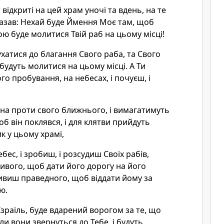
 відкриті на цей храм уночі та вдень, на те
сказав: Нехай буде Ймення Моє там, щоб
ою буде молитися Твій раб на цьому місці!
ухатися до благання Свого раба, та Свого
 будуть молитися на цьому місці. А Ти
го пробування, на небесах, і почуєш, і
на проти свого ближнього, і вимагатимуть
об він поклявся, і для клятви прийдуть
к у цьому храмі,
ебес, і зробиш, і розсудиш Своїх рабів,
вого, щоб дати його дорогу на його
ливиш праведного, щоб віддати йому за
ю.
Ізраїль, буде вдарений ворогом за те, що
оли вони звернуться до Тебе, і будуть