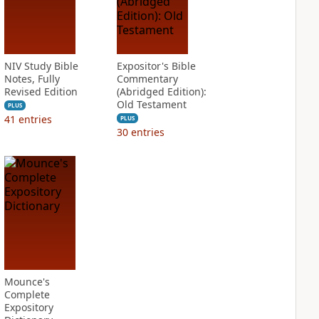
NIV Study Bible
Expositor's Bible
Notes, Fully
Commentary
Revised Edition
(Abridged Edition):
Old Testament
PLUS
41
entries
PLUS
30
entries
Mounce's
Complete
Expository