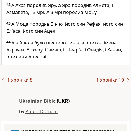
42
А Ахаз породив Яру, а Яра породив Алмета, і
Азмавета, і Зімрі. А Зімрі породив Моцу.
43
А Моца породив Бін'ю, його син Рефая, його син
Ел'аса, його син Ацел.
44
А в Ацела було шестеро синів, а оце їхні імена:
Азрікам, Бохеру, і Ізмаїл, і Шеар'я, і Овадія, і Ханан,
оце сини Ацелові.
1 хроніки 8
1 хроніки 10
Ukrainian Bible
(UKR)
by
Public Domain