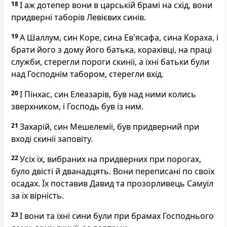
18
І аж дотепер вони в царській брамі на схід, вони
придверні таборів Левієвих синів.
19
А Шаллум, син Коре, сина Ев'ясафа, сина Кораха, і
брати його з дому його батька, корахівці, на праці
служби, стерегли пороги скинії, а їхні батьки були
над Господнім табором, стерегли вхід.
20
І Пінхас, син Елеазарів, був над ними колись
зверхником, і Господь був із ним.
21
Захарій, син Мешелемії, був придверний при
вході скинії заповіту.
22
Усіх їх, вибраних на придверних при порогах,
було двісті й дванадцять. Вони переписані по своїх
осадах. Їх поставив Давид та прозорливець Самуїл
за їх вірність.
23
І вони та їхні сини були при брамах Господнього