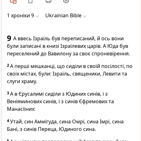
1 хроніки 9
Ukrainian Bible
9
А ввесь Ізраїль був переписаний, й ось вони
були записані в книзі Ізраїлевих царів. А Юда був
переселений до Вавилону за своє спроневірення.
2
А перші мешканці, що сиділи в своїй посілості, по
своїх містах, були: Ізраїль, священики, Левити та
слуги храму.
3
А в Єрусалимі сиділи з Юдиних синів, і з
Веніяминових синів, і з синів Єфремових та
Манасіїних:
4
Утай, син Аммігуда, сина Омрі, сина Імрі, сина
Бані, з синів Переца, Юдиного сина.
5