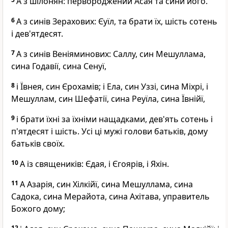
А з шілонян: первороджений Асая та сини його.
6
А з синів Зерахових: Єуїл, та брати їх, шість сотень
і дев'ятдесят.
7
А з синів Веніяминових: Саллу, син Мешуллама,
сина Годавії, сина Сенуї,
8
і Ївнея, син Єрохамів; і Ела, син Уззі, сина Міхрі, і
Мешуллам, син Шефатії, сина Реуїла, сина Ївнійї,
9
і брати їхні за їхніми нащадками, дев'ять сотень і
п'ятдесят і шість. Усі ці мужі голови батьків, дому
батьків своїх.
10
А із священиків: Єдая, і Єгоярів, і Яхін.
11
А Азарія, син Хілкійї, сина Мешуллама, сина
Садока, сина Мерайота, сина Ахітава, управитель
Божого дому;
12