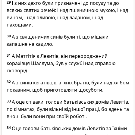
29
І з них дехто були призначені до посуду та до
всяких святих речей: і над пшеничною мукою, і над
вином, і над оливою, і над ладаном, і над
пахощами.
30
А з священичих синів були ті, що мішали
запашне на кадило.
31
А Маттітія з Левитів, він первороджений
корахівця Шаллума, був у службі над справою
сковорід.
32
А з синів кегатівців, з їхніх братів, були над хлібом
показним, щоб приготовляти щосуботи.
33
А оце співаки, голови батьківських домів Левитів,
по кімнатах, були вільні від іншої праці, бо вдень та
вночі були вони при своїй роботі.
34
Оце голови батьківських домів Левитів за їхніми