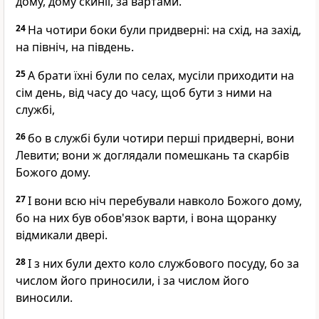
дому, дому скинії, за вартами.
24
На чотири боки були придверні: на схід, на захід,
на північ, на південь.
25
А брати їхні були по селах, мусіли приходити на
сім день, від часу до часу, щоб бути з ними на
службі,
26
бо в службі були чотири перші придверні, вони
Левити; вони ж доглядали помешкань та скарбів
Божого дому.
27
І вони всю ніч перебували навколо Божого дому,
бо на них був обов'язок варти, і вона щоранку
відмикали двері.
28
І з них були дехто коло службового посуду, бо за
числом його приносили, і за числом його
виносили.