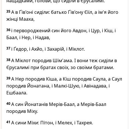
нащадками, голови, що сиділи в Єрусалимі.
35
А в Ґів'оні сиділи: батько Ґів'ону Єіїл, а ім'я його
жінці Мааха,
36
і первороджений син його Авдон, і Цур, і Кіш, і
Баал, і Нер, і Надав,
37
і Ґедор, і Ахйо, і Захарій, і Міклот.
38
А Міклот породив Шім'ама. І вони теж сиділи в
Єрусалимі при братах своїх, зо своїми братами.
39
А Нер породив Кіша, а Кіш породив Саула, а Саул
породив Йонатана, і Малкі-Шую, і Авінадава, і
Ешбаала.
40
А син Йонатанів Мерів-Баал, а Мерів-Баал
породив Міху.
41
А сини Міхи: Пітон, і Мелех, і Тахрея.