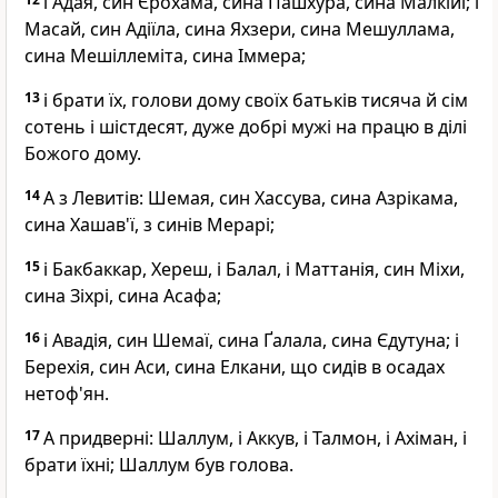
і Адая, син Єрохама, сина Пашхура, сина Малкійї; і
Масай, син Адіїла, сина Яхзери, сина Мешуллама,
сина Мешіллеміта, сина Іммера;
13
і брати їх, голови дому своїх батьків тисяча й сім
сотень і шістдесят, дуже добрі мужі на працю в ділі
Божого дому.
14
А з Левитів: Шемая, син Хассува, сина Азрікама,
сина Хашав'ї, з синів Мерарі;
15
і Бакбаккар, Хереш, і Балал, і Маттанія, син Міхи,
сина Зіхрі, сина Асафа;
16
і Авадія, син Шемаї, сина Ґалала, сина Єдутуна; і
Берехія, син Аси, сина Елкани, що сидів в осадах
нетоф'ян.
17
А придверні: Шаллум, і Аккув, і Талмон, і Ахіман, і
брати їхні; Шаллум був голова.