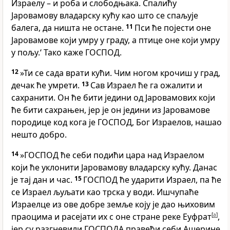
Израелу – и роба и слободњака. Спалићу
Јаровамову владарску кућу као што се спаљује
балега, да ништа не остане.
11
Пси ће појести оне
Јаровамове који умру у граду, а птице оне који умру
у пољу.‘ Тако каже ГОСПОД.
12
»Ти се сада врати кући. Чим ногом крочиш у град,
дечак ће умрети.
13
Сав Израел ће га ожалити и
сахранити. Он ће бити једини од Јаровамових који
ће бити сахрањен, јер је он једини из Јаровамове
породице код кога је ГОСПОД, Бог Израелов, нашао
нешто добро.
14
»ГОСПОД ће себи подићи цара над Израелом
који ће уклонити Јаровамову владарску кућу. Данас
је тај дан и час.
15
ГОСПОД ће ударити Израел, па ће
се Израел љуљати као трска у води. Ишчупаће
Израелце из ове добре земље коју је дао њиховим
праоцима и расејати их с оне стране реке Еуфрат
[
a
]
,
јер су разгневили ГОСПОДА правећи себи Ашерине