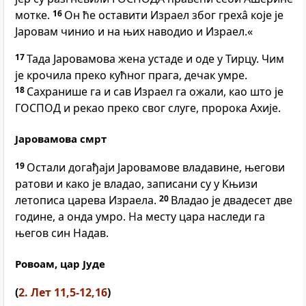
мотке.
16
Он ће оставити Израел због грехâ које је
Јаровам чинио и на њих наводио и Израел.«
17
Тада Јаровамова жена устаде и оде у Тирцу. Чим
је крочила преко кућног прага, дечак умре.
18
Сахранише га и сав Израел га ожали, као што је
ГОСПОД и рекао преко свог слуге, пророка Ахије.
Јаровамова смрт
19
Остали догађаји Јаровамове владавине, његови
ратови и како је владао, записани су у Књизи
летописа царева Израела.
20
Владао је двадесет две
године, а онда умро. На месту цара наследи га
његов син Надав.
Ровоам, цар Јуде
(
2. Лет 11,5-12,16
)