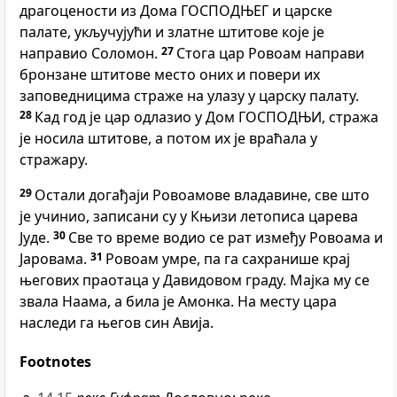
драгоцености из Дома ГОСПОДЊЕГ и царске
палате, укључујући и златне штитове које је
направио Соломон.
27
Стога цар Ровоам направи
бронзане штитове место оних и повери их
заповедницима страже на улазу у царску палату.
28
Кад год је цар одлазио у Дом ГОСПОДЊИ, стража
је носила штитове, а потом их је враћала у
стражару.
29
Остали догађаји Ровоамове владавине, све што
је учинио, записани су у Књизи летописа царева
Јуде.
30
Све то време водио се рат између Ровоама и
Јаровама.
31
Ровоам умре, па га сахранише крај
његових праотаца у Давидовом граду. Мајка му се
звала Наама, а била је Амонка. На месту цара
наследи га његов син Авија.
Footnotes