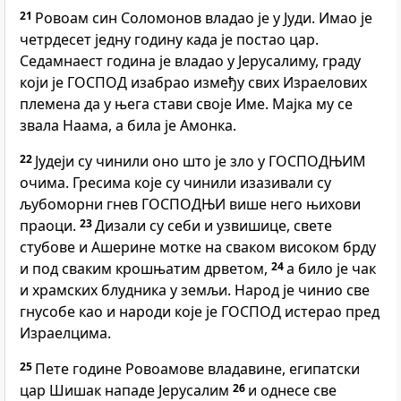
21
Ровоам син Соломонов владао је у Јуди. Имао је
четрдесет једну годину када је постао цар.
Седамнаест година је владао у Јерусалиму, граду
који је ГОСПОД изабрао између свих Израелових
племена да у њега стави своје Име. Мајка му се
звала Наама, а била је Амонка.
22
Јудеји су чинили оно што је зло у ГОСПОДЊИМ
очима. Гресима које су чинили изазивали су
љубоморни гнев ГОСПОДЊИ више него њихови
праоци.
23
Дизали су себи и узвишице, свете
стубове и Ашерине мотке на сваком високом брду
и под сваким крошњатим дрветом,
24
а било је чак
и храмских блудника у земљи. Народ је чинио све
гнусобе као и народи које је ГОСПОД истерао пред
Израелцима.
25
Пете године Ровоамове владавине, египатски
цар Шишак нападе Јерусалим
26
и однесе све