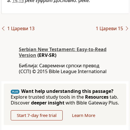
14,15
реке Еуфрат
Дословно: реке.
1 Цареви 13
1 Цареви 15
Serbian New Testament: Easy-to-Read
Version
(ERV-SR)
Библија: Савремени српски превод
(ССП) © 2015 Bible League International
Want help understanding this passage?
PLUS
Explore trusted study tools in the
Resources
tab.
Discover
deeper insight
with Bible Gateway Plus.
Start 7-day free trial
Learn More