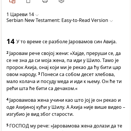
1 Цареви 14
Serbian New Testament: Easy-to-Read Version
14
У то време се разболе Јаровамов син Авија.
2
Јаровам рече својој жени: »Хајде, преруши се, да
се не зна да си моја жена, па иди у Шило. Тамо је
пророк Ахија, онај који ми је рекао да ћу бити цар
овом народу.
3
Понеси са собом десет хлебова,
мало колача и посуду меда и иди к њему. Он ће ти
рећи шта ће бити са дечаком.«
4
Јаровамова жена учини као што јој је он рекао и
оде Ахијиној кући у Шилу. А Ахија није више видео –
изгубио је вид због старости.
5
ГОСПОД му рече: »Јаровамова жена долази да те