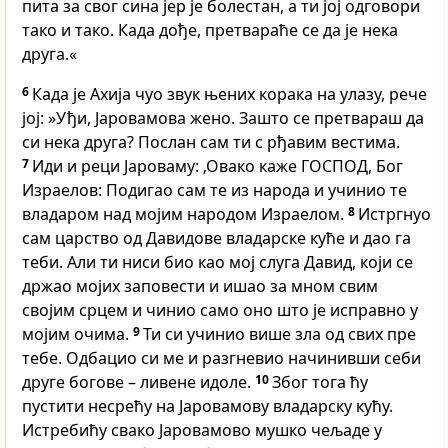
пита за свог сина јер је болестан, а ти јој одговори
тако и тако. Када дође, претвараће се да је нека
друга.«
6
Када је Ахија чуо звук њених корака на улазу, рече
јој: »Уђи, Јаровамова жено. Зашто се претвараш да
си нека друга? Послан сам ти с рђавим вестима.
7
Иди и реци Јароваму: ‚Овако каже ГОСПОД, Бог
Израелов: Подигао сам те из народа и учинио те
владаром над мојим народом Израелом.
8
Истргнуо
сам царство од Давидове владарске куће и дао га
теби. Али ти ниси био као мој слуга Давид, који се
држао мојих заповести и ишао за мном свим
својим срцем и чинио само оно што је исправно у
мојим очима.
9
Ти си учинио више зла од свих пре
тебе. Одбацио си ме и разгневио начинивши себи
друге богове – ливене идоле.
10
Због тога ћу
пустити несрећу на Јаровамову владарску кућу.
Истребићу свако Јаровамово мушко чељаде у