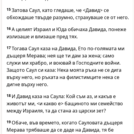
15
Затова Саул, като гледаше, че <Давид> се
обхождаше твърде разумно, страхуваше се от него.
16
А целият Израил и Юда обичаха Давида, понеже
излизаше и влизаше пред тях.
17
Тогава Саул каза на Давида, Ето по-голямата ми
дъщеря Мерава; нея ще ти дам за жена; само
служи ми храбро, и воювай в Господните войни.
Защото Саул си каза: Нека моята ръка не се дига
върху него, но ръката на филистимците нека се
дигне върху него.
18
И Давид каза на Саула: Кой съм аз, и какъв е
животът ми, <и какво е> бащиното ми семейство
между Израиля, та да стана аз царски зет?
19
Обаче, във времето, когато Сауловата дъщеря
Мерава трябваше да се даде на Давида, тя бе