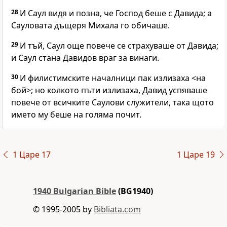
28
И Саул видя и позна, че Господ беше с Давида; а
Сауловата дъщеря Михала го обичаше.
29
И тъй, Саул още повече се страхуваше от Давида;
и Саул стана Давидов враг за винаги.
30
И филистимските началници пак излизаха <на
бой>; но колкото пъти излизаха, Давид успяваше
повече от всичките Саулови служители, така щото
името му беше на голяма почит.
1 Царе 17
1 Царе 19
1940 Bulgarian Bible
(BG1940)
© 1995-2005 by
Bibliata.com