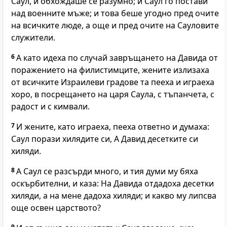
Саул, и обхождаше се разумно; и Саул го постави
над военните мъже; и това беше угодно пред очите
на всичките люде, а още и пред очите на Сауловите
служители.
6
А като идеха по случай завръщането на Давида от
поражението на филистимците, жените излизаха
от всичките Израилеви градове та пееха и играеха
хоро, в посрещането на царя Саула, с тъпанчета, с
радост и с кимвали.
7
И жените, като играеха, пееха ответно и думаха:
Саул порази хилядите си, А Давид десетките си
хиляди.
8
А Саул се разсърди много, и тия думи му бяха
оскърбителни, и каза: На Давида отдадоха десетки
хиляди, а на мене дадоха хиляди; и какво му липсва
още освен царството?
9