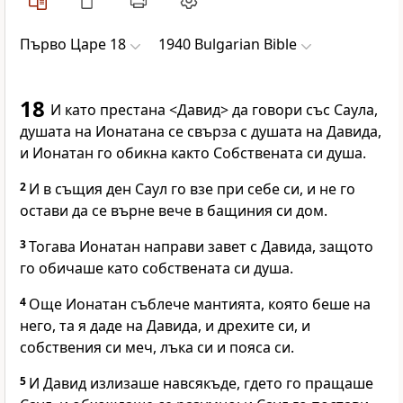
Първо Царе 18
1940 Bulgarian Bible
18
И като престана <Давид> да говори със Саула,
душата на Ионатана се свърза с душата на Давида,
и Ионатан го обикна както Собствената си душа.
2
И в същия ден Саул го взе при себе си, и не го
остави да се върне вече в бащиния си дом.
3
Тогава Ионатан направи завет с Давида, защото
го обичаше като собствената си душа.
4
Още Ионатан съблече мантията, която беше на
него, та я даде на Давида, и дрехите си, и
собствения си меч, лъка си и пояса си.
5
И Давид излизаше навсякъде, гдето го пращаше