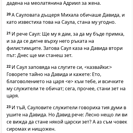
дадена на меолатянина Адриил за жена.
20
А Сауловата дъщеря Михала обичаше Давида, и
като известиха това на Саула, стана му угодно.
21
И рече Саул: Ще му я дам, за да му бъде примка,
и за да се дигне върху него ръката на
филистимците. Затова Саул каза на Давида втори
път: Днес ще ми станеш зет.
22
И Саул заповяда на слугите си, <казвайки:>
Говорете тайно на Давида и кажете: Ето,
благоволението на царя <е> към тебе, и всичките
му служители те обичат; сега, прочее, стани зет на
царя.
23
И тъй, Сауловите служители говориха тия думи в
ушите на Давида. Но Давид рече: Лесно нещо ли ви
се вижда да стане някой царски зет? А аз съм човек
сиромах и нищожен.