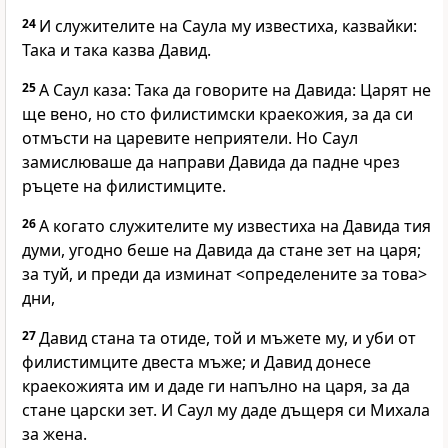
24
И служителите на Саула му известиха, казвайки:
Така и така казва Давид.
25
А Саул каза: Така да говорите на Давида: Царят не
ще вено, но сто филистимски краекожия, за да си
отмъсти на царевите неприятели. Но Саул
замислюваше да направи Давида да падне чрез
ръцете на филистимците.
26
А когато служителите му известиха на Давида тия
думи, угодно беше на Давида да стане зет на царя;
за туй, и преди да изминат <определените за това>
дни,
27
Давид стана та отиде, той и мъжете му, и уби от
филистимците двеста мъже; и Давид донесе
краекожията им и даде ги напълно на царя, за да
стане царски зет. И Саул му даде дъщеря си Михала
за жена.