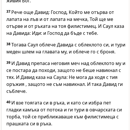
живия Бог.
37
Рече още Давид: Господ, Който ме отърва от
лапата на лъв и от лапата на мечка, Той ще ме
отърве и от ръката на тоя филистимец. И Саул каза
на Давида: Иди: и Господ да бъде с тебе.
38
Тогава Саул облече Давида с облеклото си, и тури
меден шлем на главата му, и облече го с броня.
39
И Давид препаса неговия меч над облеклото му и
се постара да походи, защото не беше навикнал с
тях. И Давид каза на Саула: Не мога да ходя с тия
оръжия , защото не съм навикнал. И така Давид ги
съблече.
40
И взе тоягата си в ръка, и като си избра пет
гладки камъка от потока и ги тури в овчарската си
торба, той се приближаваше към филистимеца с
прашката си в ръка.