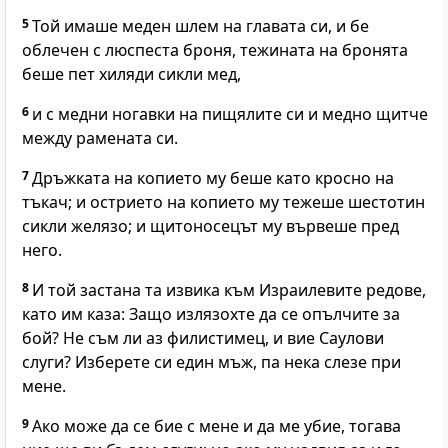
5
Той имаше меден шлем на главата си, и бе
облечен с люспеста броня, тежината на бронята
беше пет хиляди сикли мед,
6
и с медни ногавки на пищялите си и медно щитче
между рамената си.
7
Дръжката на копието му беше като кросно на
тъкач; и острието на копието му тежеше шестотин
сикли желязо; и щитоносецът му вървеше пред
него.
8
И той застана та извика към Израилевите редове,
като им каза: Защо излязохте да се опълчите за
бой? Не съм ли аз филистимец, и вие Саулови
слуги? Изберете си един мъж, па нека слезе при
мене.
9
Ако може да се бие с мене и да ме убие, тогава