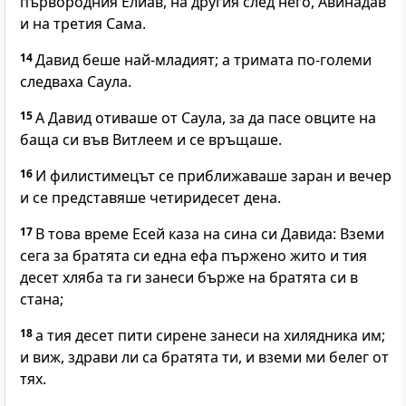
първородния Елиав, на другия след него, Авинадав
и на третия Сама.
14
Давид беше най-младият; а тримата по-големи
следваха Саула.
15
А Давид отиваше от Саула, за да пасе овците на
баща си във Витлеем и се връщаше.
16
И филистимецът се приближаваше заран и вечер
и се представяше четиридесет дена.
17
В това време Есей каза на сина си Давида: Вземи
сега за братята си една ефа пържено жито и тия
десет хляба та ги занеси бърже на братята си в
стана;
18
а тия десет пити сирене занеси на хилядника им;
и виж, здрави ли са братята ти, и вземи ми белег от
тях.