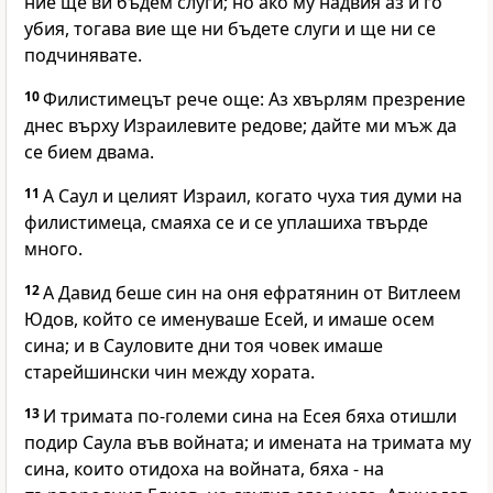
ние ще ви бъдем слуги; но ако му надвия аз и го
убия, тогава вие ще ни бъдете слуги и ще ни се
подчинявате.
10
Филистимецът рече още: Аз хвърлям презрение
днес върху Израилевите редове; дайте ми мъж да
се бием двама.
11
А Саул и целият Израил, когато чуха тия думи на
филистимеца, смаяха се и се уплашиха твърде
много.
12
А Давид беше син на оня ефратянин от Витлеем
Юдов, който се именуваше Есей, и имаше осем
сина; и в Сауловите дни тоя човек имаше
старейшински чин между хората.
13
И тримата по-големи сина на Есея бяха отишли
подир Саула във войната; и имената на тримата му
сина, които отидоха на войната, бяха - на