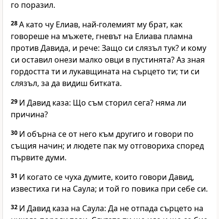
го поразил.
28
А като чу Елиав, най-големият му брат, как
говореше на мъжете, гневът на Елиава пламна
против Давида, и рече: Защо си слязъл тук? и кому
си оставил онези малко овци в пустинята? Аз зная
гордостта ти и лукавщината на сърцето ти; ти си
слязъл, за да видиш битката.
29
И Давид каза: Що съм сторил сега? няма ли
причина?
30
И обърна се от него към другиго и говори по
същия начин; и людете пак му отговориха според
първите думи.
31
И когато се чуха думите, които говори Давид,
известиха ги на Саула; и той го повика при себе си.
32
И Давид каза на Саула: Да не отпада сърцето на