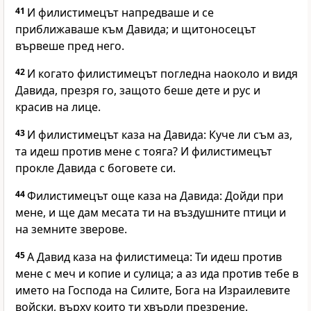
41
И филистимецът напредваше и се
приближаваше към Давида; и щитоносецът
вървеше пред него.
42
И когато филистимецът погледна наоколо и видя
Давида, презря го, защото беше дете и рус и
красив на лице.
43
И филистимецът каза на Давида: Куче ли съм аз,
та идеш против мене с тояга? И филистимецът
прокле Давида с боговете си.
44
Филистимецът още каза на Давида: Дойди при
мене, и ще дам месата ти на въздушните птици и
на земните зверове.
45
А Давид каза на филистимеца: Ти идеш против
мене с меч и копие и сулица; а аз ида против тебе в
името на Господа на Силите, Бога на Израилевите
войски, върху които ти хвърли презрение.