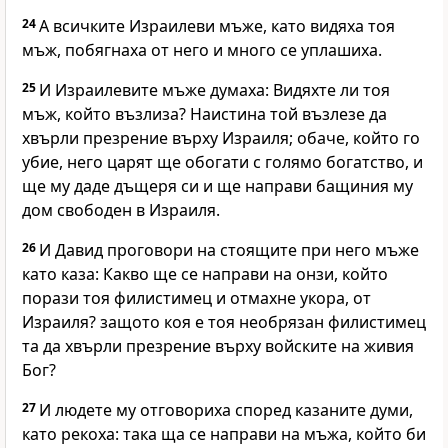
24
А всичките Израилеви мъже, като видяха тоя
мъж, побягнаха от него и много се уплашиха.
25
И Израилевите мъже думаха: Видяхте ли тоя
мъж, който възлиза? Наистина той възлезе да
хвърли презрение върху Израиля; обаче, който го
убие, него царят ще обогати с голямо богатство, и
ще му даде дъщеря си и ще направи бащиния му
дом свободен в Израиля.
26
И Давид проговори на стоящите при него мъже
като каза: Какво ще се направи на онзи, който
порази тоя филистимец и отмахне укора, от
Израиля? защото коя е тоя необрязан филистимец
та да хвърли презрение върху войските на живия
Бог?
27
И людете му отговориха според казаните думи,
като рекоха: така ща се направи на мъжа, който би