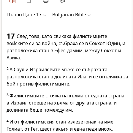
Първо Царе 17
Bulgarian Bible
17
След това, като свикаха филистимците
войските си за война, събраха се в Сокхот Юдин, и
разположиха стан в Ефес-дамим, между Сокхот и
Азика.
2
А Саул и Израилевите мъже се събраха та
разположиха стан в долината Ила, и се опълчиха за
бой против филистимците.
3
Филистимците стояха на хълма от едната страна,
а Израил стоеше на хълма от другата страна, и
долината беше помежду им.
4
И от филистимския стан излезе юнак на име
Голиат, от Гет, шест лакътя и една педя висок.