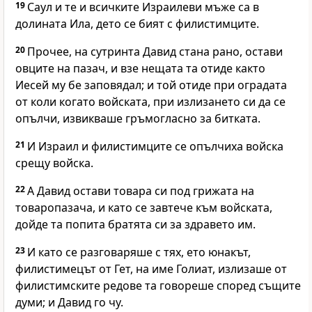
19
Саул и те и всичките Израилеви мъже са в
долината Ила, дето се бият с филистимците.
20
Прочее, на сутринта Давид стана рано, остави
овците на пазач, и взе нещата та отиде както
Иесей му бе заповядал; и той отиде при оградата
от коли когато войската, при излизането си да се
опълчи, извикваше гръмогласно за битката.
21
И Израил и филистимците се опълчиха войска
срещу войска.
22
А Давид остави товара си под грижата на
товаропазача, и като се завтече към войската,
дойде та попита братята си за здравето им.
23
И като се разговаряше с тях, ето юнакът,
филистимецът от Гет, на име Голиат, излизаше от
филистимските редове та говореше според същите
думи; и Давид го чу.