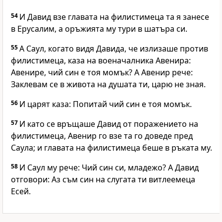
54
И Давид взе главата на филистимеца та я занесе
в Ерусалим, а оръжията му тури в шатъра си.
55
А Саул, когато видя Давида, че излизаше против
филистимеца, каза на военачалника Авенира:
Авенире, чий син е тоя момък? А Авенир рече:
Заклевам се в живота на душата ти, царю не зная.
56
И царят каза: Попитай чий син е тоя момък.
57
И като се връщаше Давид от поражението на
филистимеца, Авенир го взе та го доведе пред
Саула; и главата на филистимеца беше в ръката му.
58
И Саул му рече: Чий син си, младежо? А Давид
отговори: Аз съм син на слугата ти витлеемеца
Есей.