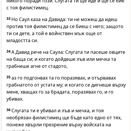
никого поради този. Слугата ти ще иде и ще се бие
с тоя филистимец.
33
Но Саул каза на Давида: ти не можеш да идеш
против тоя филистимец да се биеш с него; защото
ти си дете, а той е войнствен мъж още от
младостта си.
34
А Давид рече на Саула: Слугата ти пасеше овците
на баща си; и когато дойдеше лъв или мечка та
грабнеше агне от стадото,
35
аз го подгонвах та го поразявах, и отървавах
грабнатото от устата му; и когато се дигнеше върху
мене, хващах го за брадата, поразявах го, и го
убивах.
36
Слугата ти е убивал и лъв и мечка, и тоя
необрязан филистимец ще бъде като едно от тях,
понеже хвърли презрение върху войската на