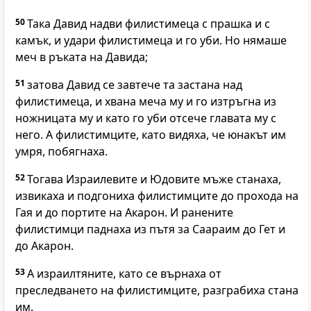
50
Така Давид надви филистимеца с прашка и с
камък, и удари филистимеца и го уби. Но нямаше
меч в ръката на Давида;
51
затова Давид се завтече та застана над
филистимеца, и хвана меча му и го изтръгна из
ножницата му и като го уби отсече главата му с
него. А филистимците, като видяха, че юнакът им
умря, побягнаха.
52
Тогава Израилевите и Юдовите мъже станаха,
извикаха и подгониха филистимците до прохода на
Гая и до портите на Акарон. И ранените
филистимци паднаха из пътя за Саараим до Гет и
до Акарон.
53
А израилтяните, като се върнаха от
преследването на филистимците, разграбиха стана
им.