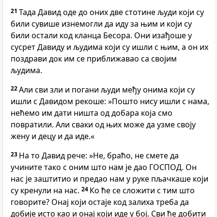
21
Тада Давид оде до оних две стотине људи који су
били сувише изнемогли да иду за њим и који су
били остали код кланца Бесора. Они изађоше у
сусрет Давиду и људима који су ишли с њим, а он их
поздрави док им се приближавао са својим
људима.
22
Али сви зли и погани људи међу онима који су
ишли с Давидом рекоше: »Пошто нису ишли с нама,
нећемо им дати ништа од добара која смо
повратили. Али сваки од њих може да узме своју
жену и децу и да иде.«
23
На то Давид рече: »Не, браћо, не смете да
учините тако с оним што нам је дао ГОСПОД. Он
нас је заштитио и предао нам у руке пљачкаше који
су кренули на нас.
24
Ко ће се сложити с тим што
говорите? Онај који остаје код залиха треба да
добије исто као и онај који иде у бој. Сви ће добити