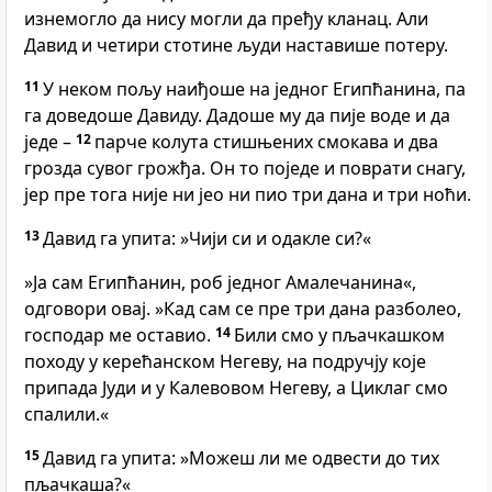
изнемогло да нису могли да пређу кланац. Али
Давид и четири стотине људи наставише потеру.
11
У неком пољу наиђоше на једног Египћанина, па
га доведоше Давиду. Дадоше му да пије воде и да
једе –
12
парче колута стишњених смокава и два
грозда сувог грожђа. Он то поједе и поврати снагу,
јер пре тога није ни јео ни пио три дана и три ноћи.
13
Давид га упита: »Чији си и одакле си?«
»Ја сам Египћанин, роб једног Амалечанина«,
одговори овај. »Кад сам се пре три дана разболео,
господар ме оставио.
14
Били смо у пљачкашком
походу у керећанском Негеву, на подручју које
припада Јуди и у Калевовом Негеву, а Циклаг смо
спалили.«
15
Давид га упита: »Можеш ли ме одвести до тих
пљачкаша?«