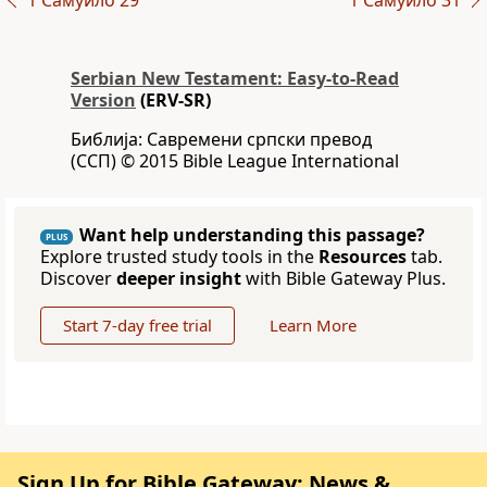
1 Самуило 29
1 Самуило 31
Serbian New Testament: Easy-to-Read
Version
(ERV-SR)
Библија: Савремени српски превод
(ССП) © 2015 Bible League International
Want help understanding this passage?
PLUS
Explore trusted study tools in the
Resources
tab.
Discover
deeper insight
with Bible Gateway Plus.
Start 7-day free trial
Learn More
Sign Up for Bible Gateway: News &