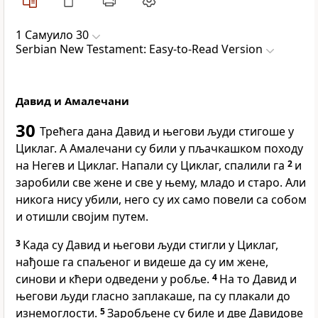
1 Самуило 30
Serbian New Testament: Easy-to-Read Version
Давид и Амалечани
30
Трећега дана Давид и његови људи стигоше у
Циклаг. А Амалечани су били у пљачкашком походу
на Негев и Циклаг. Напали су Циклаг, спалили га
2
и
заробили све жене и све у њему, младо и старо. Али
никога нису убили, него су их само повели са собом
и отишли својим путем.
3
Када су Давид и његови људи стигли у Циклаг,
нађоше га спаљеног и видеше да су им жене,
синови и кћери одведени у робље.
4
На то Давид и
његови људи гласно заплакаше, па су плакали до
изнемоглости.
5
Заробљене су биле и две Давидове