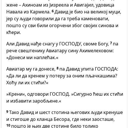
жене – Ахиноам из Јизреела и Авигајил, удовица
Навала из Кармела.
6
Давид је био на великој муци,
јер су људи говорили да га треба каменовати,
пошто су сви били огорчени због својих синова и
кћери.
Али Давид нађе снагу у ГОСПОДУ, своме Богу,
7
па
рече свештенику Авиатару сину Ахимелеховом:
»Донеси ми наплећак.«
Авиатар му га донесе,
8
па Давид упита ГОСПОДА:
»Да ли да кренем у потеру за оним пљачкашима?
Хоћу ли их стићи?«
»Крени«, одговори ГОСПОД. »Сигурно ћеш их стићи
и избавити заробљене.«
9
Тако Давид и шест стотина његових људи кренуше
и стигоше до кланца Бесора, где неки заосташе,
10
пошто је њих две стотине било толико