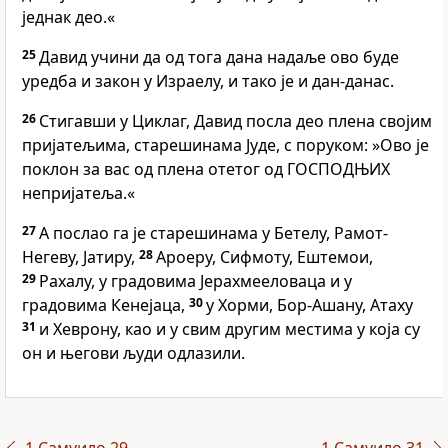
једнак део.«
25
Давид учини да од тога дана надаље ово буде
уредба и закон у Израелу, и тако је и дан-данас.
26
Стигавши у Циклаг, Давид посла део плена својим
пријатељима, старешинама Јуде, с поруком: »Ово је
поклон за вас од плена отетог од ГОСПОДЊИХ
непријатеља.«
27
А послао га је старешинама у Бетелу, Рамот-
Негеву, Јатиру,
28
Ароеру, Сифмоту, Ештемои,
29
Рахалу, у градовима Јерахмееловаца и у
градовима Кенејаца,
30
у Хорми, Бор-Ашану, Атаху
31
и Хеврону, као и у свим другим местима у која су
он и његови људи одлазили.