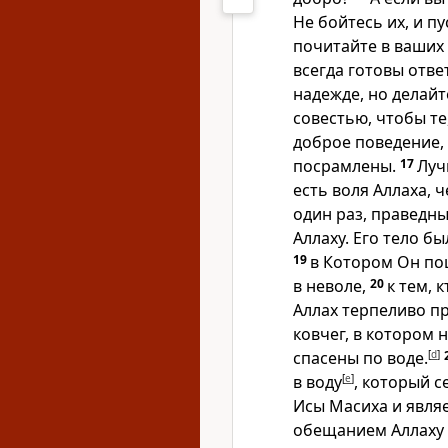
Не бойтесь их, и пу
почитайте в ваших 
всегда готовы отве
надежде, но делайт
совестью, чтобы те
доброе поведение,
посрамлены.
17
Луч
есть воля Аллаха, ч
один раз, праведны
Аллаху. Его тело б
19
в Котором Он по
в неволе,
20
к тем, 
Аллах терпеливо пр
ковчег, в котором 
спасены по воде.
[
d
]
в воду
[
e
]
, который с
Исы Масиха и являе
обещанием Аллаху 