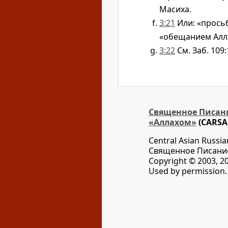
Масиха.
3:21
Или: «просьб
«обещанием Алла
3:22
См. Заб. 109:
Священное Писани
«Аллахом»
(CARSA
Central Asian Russia
Священное Писани
Copyright © 2003, 20
Used by permission. 