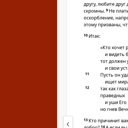
другу, любите друг 
скромны.
9
Не плат
оскорбление, напро
этому призваны, ч
10
Итак:
«Кто хочет 
и видеть 
тот должен 
и свои ус
11
Пусть он уд
ищет мира
12
так как гла
праведных
и уши Его
но гнев Вечн
13
Кто причинит вам
добро?
14
А если вы