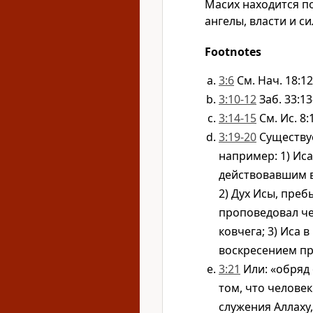
Масих находится по
ангелы, власти и си
Footnotes
3:6
См. Нач. 18:12
3:10-12
Заб. 33:13
3:14-15
См. Ис. 8:
3:19-20
Существуе
например: 1) Ис
действовавшим в
2) Дух Исы, пребыв
проповедовал че
ковчега; 3) Иса 
воскресением п
3:21
Или: «обряд
том, что человек
служения Аллаху