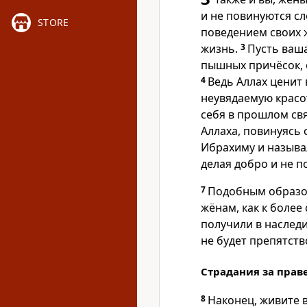
и не повинуются сл
STORE
поведением своих 
жизнь.
3
Пусть ваша
пышных причёсок, 
4
Ведь Аллах ценит
неувядаемую красот
себя в прошлом св
Аллаха, повинуясь
Ибрахиму и называ
делая добро и не п
7
Подобным образом
жёнам, как к более 
получили в наследие
не будет препятст
Страдания за прав
8
Наконец, живите в