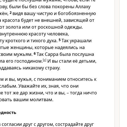
ову, были бы без слова покорены Аллаху
жён,
2
видя вашу чистую и богобоязненную
 красота будет не внешней, зависящей от
от золота или от роскошной одежды.
 внутреннюю красоту человека,
у кроткого и тихого духа.
5
Так украшали
ятые женщины, которые надеялись на
 своим мужьям.
6
Так Сарра была послушна
ла его господином.
[
a
]
И вы стали её детьми,
оддаваясь никакому страху.
 и вы, мужья, с пониманием относитесь к
слабым. Уважайте их, зная, что они
 тот же дар жизни, что и вы, – тогда ничто
вовать вашим молитвам.
едность
 согласии друг с другом, сострадайте друг