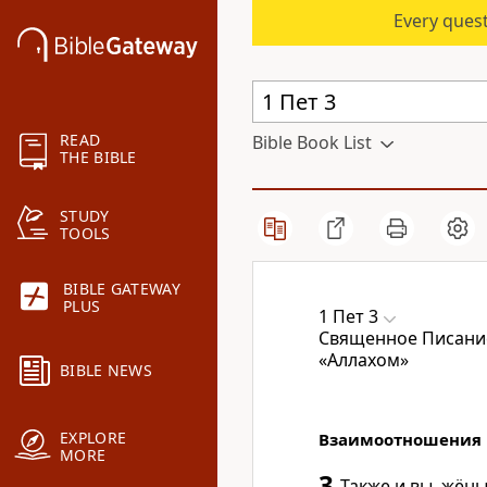
Every quest
READ
Bible Book List
THE BIBLE
STUDY
TOOLS
BIBLE GATEWAY
PLUS
1 Пет 3
Священное Писание
«Аллахом»
BIBLE NEWS
EXPLORE
Взаимоотношения в
MORE
3
Также и вы, жёны