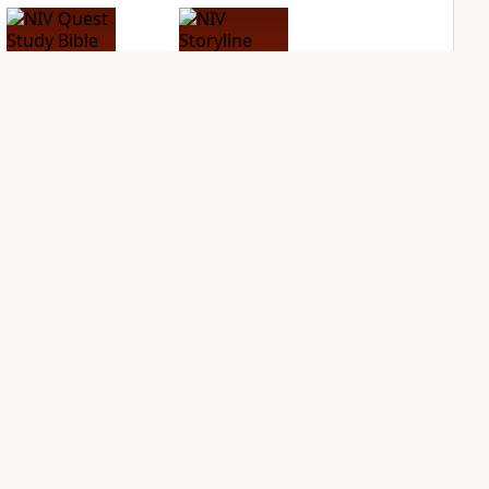
NIV Quest Study
NIV Storyline Bible
Bible Notes
PLUS
1
entry
PLUS
8
entries
Sign Up for Bible Gateway: News