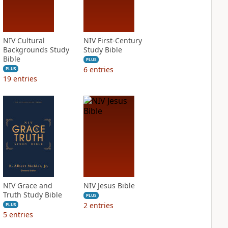
NIV Cultural
NIV First-Century
Backgrounds Study
Study Bible
Bible
PLUS
6
entries
PLUS
19
entries
NIV Grace and
NIV Jesus Bible
Truth Study Bible
PLUS
2
entries
PLUS
5
entries