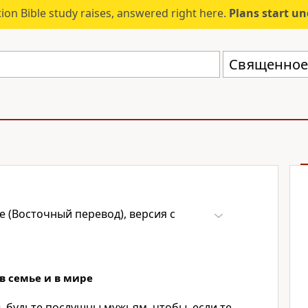
ion Bible study raises, answered right here.
Plans start u
 (Восточный перевод), версия с
 семье и в мире
, будьте послушны мужьям, чтобы, если те