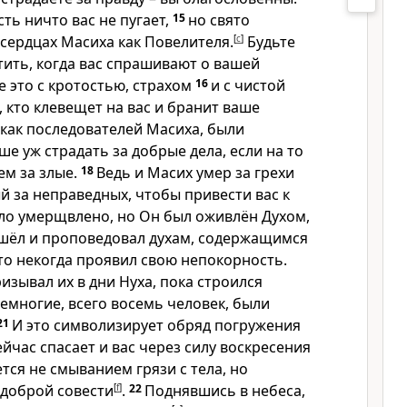
сть ничто вас не пугает,
15
но свято
сердцах Масиха как Повелителя.
[
c
]
Будьте
тить, когда вас спрашивают о вашей
е это с кротостью, страхом
16
и с чистой
, кто клевещет на вас и бранит ваше
 как последователей Масиха, были
ше уж страдать за добрые дела, если на то
ем за злые.
18
Ведь и Масих умер за грехи
й за неправедных, чтобы привести вас к
ыло умерщвлено, но Он был оживлён Духом,
шёл и проповедовал духам, содержащимся
кто некогда проявил свою непокорность.
изывал их в дни Нуха, пока строился
немногие, всего восемь человек, были
21
И это символизирует обряд погружения
ейчас спасает и вас через силу воскресения
тся не смыванием грязи с тела, но
доброй совести
[
f
]
.
22
Поднявшись в небеса,