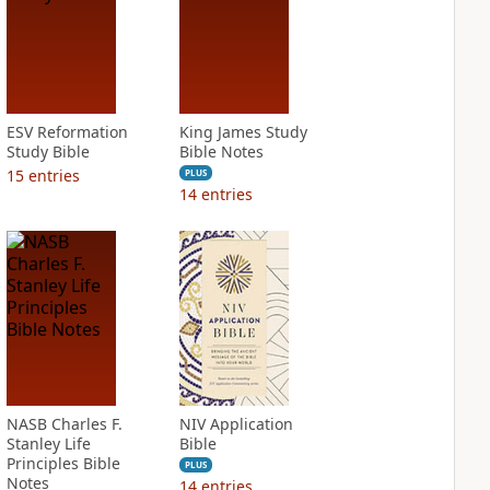
ESV Reformation
King James Study
Study Bible
Bible Notes
15
entries
PLUS
14
entries
NASB Charles F.
NIV Application
Stanley Life
Bible
Principles Bible
PLUS
Notes
14
entries