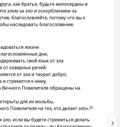
друга, как братья, будьте милосердны и
ите злом за зло и оскорблением за
тив, благословляйте, потому что вы к
тобы наследовать благословение.
радоваться жизни
благословлённые дни,
удерживать свой язык от зла
та от коварных речей.
аляется от зла и творит добро,
 и стремится к нему,
за Вечного Повелителя обращены на
 открыты для их мольбы,
ого Повелителя на тех, кто делает зло».
[
b
]
 зло, если вы будете стремиться делать
 страдаете за правду – вы благословенны.