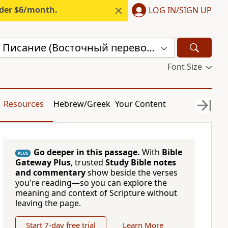
nder $6/month.
LOG IN/SIGN UP
Священное Писание (Восточный перевод), версия с «Аллахом» (CARSA)
Font Size
Resources
Hebrew/Greek
Your Content
Go deeper in this passage.
With
Bible
PLUS
Gateway Plus
, trusted
Study Bible notes
and commentary
show beside the verses
you're reading—so you can explore the
meaning and context of Scripture without
leaving the page.
Start 7-day free trial
Learn More