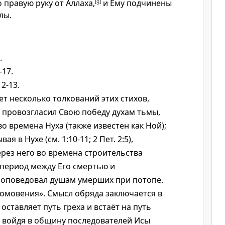
 правую руку от Аллаха,
[
g
]
и Ему подчинены
лы.
.
-17.
12-13.
т несколько толкований этих стихов,
а провозгласил Свою победу духам тьмы,
о времена Нуха (также известен как Ной);
ая в Нухе (см. 1:10-11; 2 Пет. 2:5),
рез него во времена строительства
в период между Его смертью и
роповедовал душам умерших при потопе.
 омовения». Смысл обряда заключается в
 оставляет путь греха и встаёт на путь
, войдя в общину последователей Исы