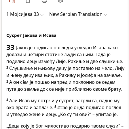
1 Мојсијева 33
New Serbian Translation
Сусрет Јакова и Исава
33
Јаков је подигао поглед и угледао Исава како
долази и четири стотине људи са њим. Тада је
поделио децу између Лије, Рахиље и две слушкиње.
2
Слушкиње и њихову децу је поставио на чело, Лију
и њену децу иза њих, а Рахиљу и Јосифа на зачеље.
3
А он са̂м је пошао напред и поклонио се седам
пута до земље док се није приближио своме брату.
4
Али Исав му потрчи у сусрет, загрли га, падне му
око врата и заплаче.
5
Исав
је онда подигао поглед
и угледао жене и децу. „Ко су ти ови?“ – упитао је.
„Деца коју је Бог милостиво подарио твоме слузи“ –