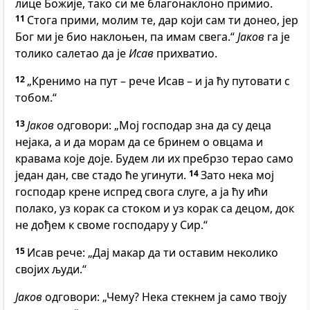
лице Божије, тако си ме благонаклоно примио.
11
Стога прими, молим те, дар који сам ти донео, јер
Бог ми је био наклоњен, па имам свега.“
Јаков
га је
толико салетао да је
Исав
прихватио.
12
„Кренимо на пут – рече Исав – и ја ћу путовати с
тобом.“
13
Јаков
одговори: „Мој господар зна да су деца
нејака, а и да морам да се бринем о овцама и
кравама које доје. Будем ли их пребрзо терао само
један дан, све стадо ће угинути.
14
Зато нека мој
господар крене испред свога слуге, а ја ћу ићи
полако, уз корак са стоком и уз корак са децом, док
не дођем к своме господару у Сир.“
15
Исав рече: „Дај макар да ти оставим неколико
својих људи.“
Јаков
одговори: „Чему? Нека стекнем ја само твоју