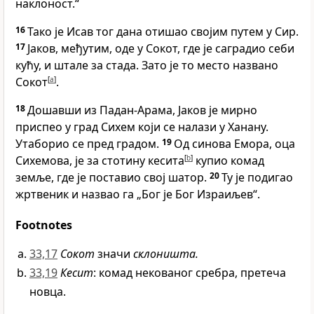
наклоност.“
16
Тако је Исав тог дана отишао својим путем у Сир.
17
Јаков, међутим, оде у Сокот, где је саградио себи
кућу, и штале за стада. Зато је то место названо
Сокот
[
a
]
.
18
Дошавши из Падан-Арама, Јаков је мирно
приспео у град Сихем који се налази у Ханану.
Утаборио се пред градом.
19
Од синова Емора, оца
Сихемова, је за стотину кесита
[
b
]
купио комад
земље, где је поставио свој шатор.
20
Ту је подигао
жртвеник и назвао га „Бог је Бог Израиљев“.
Footnotes
33,17
Сокот
значи
склоништа.
33,19
Кесит
: комад некованог сребра, претеча
новца.