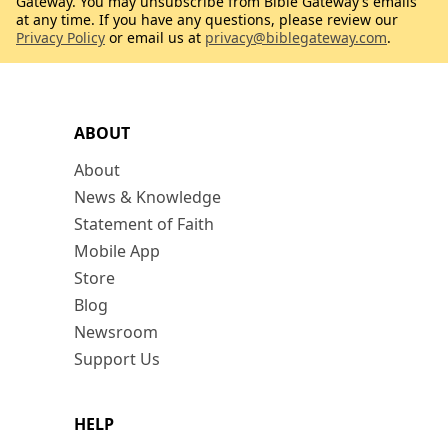
Gateway. You may unsubscribe from Bible Gateway’s emails
at any time. If you have any questions, please review our
Privacy Policy
or email us at
privacy@biblegateway.com
.
ABOUT
About
News & Knowledge
Statement of Faith
Mobile App
Store
Blog
Newsroom
Support Us
HELP