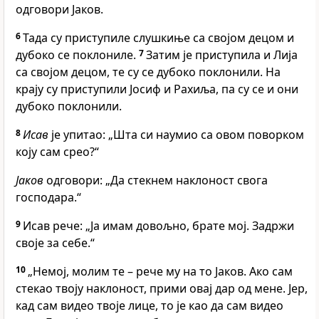
одговори Јаков.
6
Тада су приступиле слушкиње са својом децом и
дубоко се поклониле.
7
Затим је приступила и Лија
са својом децом, те су се дубоко поклонили. На
крају су приступили Јосиф и Рахиља, па су се и они
дубоко поклонили.
8
Исав
је упитао: „Шта си наумио са овом поворком
коју сам срео?“
Јаков
одговори: „Да стекнем наклоност свога
господара.“
9
Исав рече: „Ја имам довољно, брате мој. Задржи
своје за себе.“
10
„Немој, молим те – рече му на то Јаков. Ако сам
стекао твоју наклоност, прими овај дар од мене. Јер,
кад сам видео твоје лице, то је као да сам видео