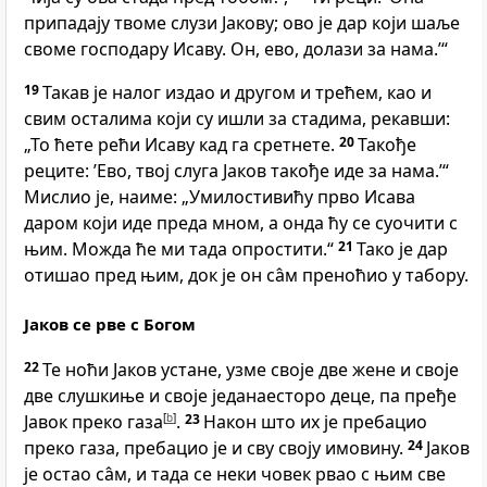
припадају твоме слузи Јакову; ово је дар који шаље
своме господару Исаву. Он, ево, долази за нама.’“
19
Такав је налог издао и другом и трећем, као и
свим осталима који су ишли за стадима, рекавши:
„То ћете рећи Исаву кад га сретнете.
20
Такође
реците: ’Ево, твој слуга Јаков такође иде за нама.’“
Мислио је, наиме: „Умилостивићу прво Исава
даром који иде преда мном, а онда ћу се суочити с
њим. Можда ће ми тада опростити.“
21
Тако је дар
отишао пред њим, док је он са̂м преноћио у табору.
Јаков се рве с Богом
22
Те ноћи Јаков устане, узме своје две жене и своје
две слушкиње и своје једанаесторо деце, па пређе
Јавок преко газа
[
b
]
.
23
Након што их је пребацио
преко газа, пребацио је и сву своју имовину.
24
Јаков
је остао са̂м, и тада се неки човек рвао с њим све