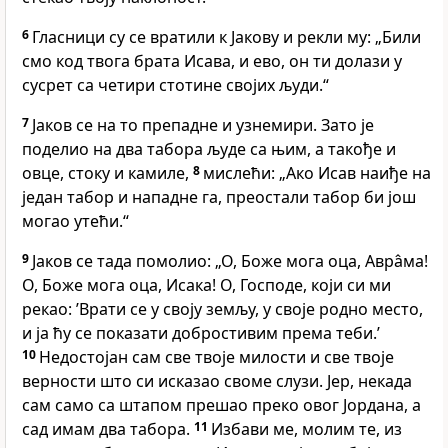
6
Гласници су се вратили к Јакову и рекли му: „Били
смо код твога брата Исава, и ево, он ти долази у
сусрет са четири стотине својих људи.“
7
Јаков се на то препадне и узнемири. Зато је
поделио на два табора људе са њим, а такође и
овце, стоку и камиле,
8
мислећи: „Ако Исав наиђе на
један табор и нападне га, преостали табор би још
могао утећи.“
9
Јаков се тада помолио: „О, Боже мога оца, Авра̂ма!
О, Боже мога оца, Исака! О, Господе, који си ми
рекао: ’Врати се у своју земљу, у своје родно место,
и ја ћу се показати добростивим према теби.’
10
Недостојан сам све твоје милости и све твоје
верности што си исказао своме слузи. Јер, некада
сам само са штапом прешао преко овог Јордана, а
сад имам два табора.
11
Избави ме, молим те, из