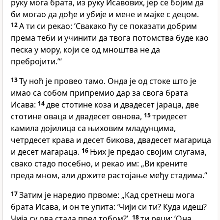
руку мога брата, из руку Исавових, јер се бојим да
би могао да дође и убије и мене и мајке с децом.
12
А ти си рекао: ’Свакако ћу се показати добрим
према теби и учинити да твога потомства буде као
песка у мору, који се од мноштва не да
пребројити.’“
13
Ту ноћ је провео тамо. Онда је од стоке што је
имао са собом припремио дар за свога брата
Исава:
14
две стотине коза и двадесет јараца, две
стотине оваца и двадесет овнова,
15
тридесет
камила дојилица са њиховим младунцима,
четрдесет крава и десет бикова, двадесет магарица
и десет магараца.
16
Њих је предао својим слугама,
свако стадо посебно, и рекао им: „Ви крените
преда мном, али држите растојање међу стадима.“
17
Затим је наредио првоме: „Кад сретнеш мога
брата Исава, и он те упита: ’Чији си ти? Куда идеш?
Чија су ова стада пред тобом?’,
18
ти реци: ’Она