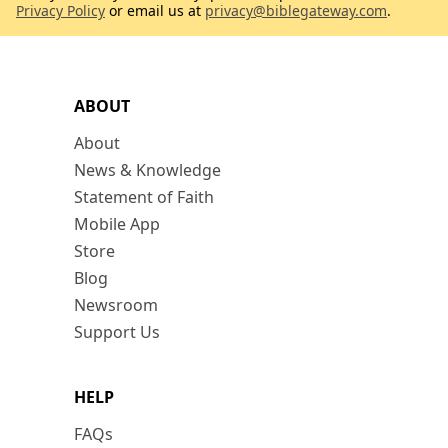
Privacy Policy
or email us at
privacy@biblegateway.com
.
ABOUT
About
News & Knowledge
Statement of Faith
Mobile App
Store
Blog
Newsroom
Support Us
HELP
FAQs