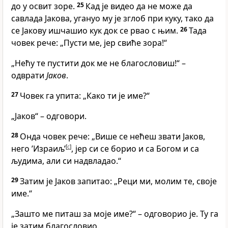
до у освит зоре.
25
Кад је видео да не може да
савлада Јакова, угануо му је зглоб при куку, тако да
се Јакову ишчашио кук док се рвао с њим.
26
Тада
човек рече: „Пусти ме, јер свиће зора!“
„Нећу те пустити док ме не благословиш!“ –
одврати
Јаков
.
27
Човек га упита: „Како ти је име?“
„Јаков“ – одговори.
28
Онда човек рече: „Више се нећеш звати Јаков,
него ’Израиљ’
[
c
]
, јер си се борио и са Богом и са
људима, али си надвладао.“
29
Затим је Јаков запитао: „Реци ми, молим те, своје
име.“
„Зашто ме питаш за моје име?“ – одговорио је. Ту га
је затим благословио.