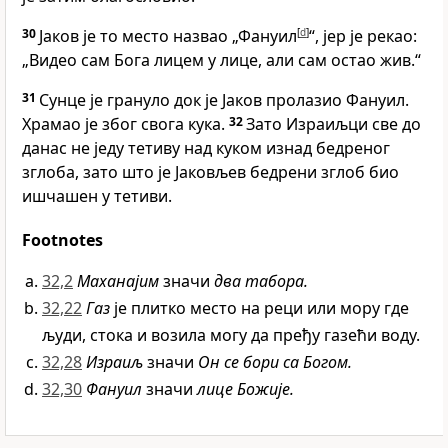
30
Јаков је то место назвао „Фануил
[
d
]
“, јер је рекао:
„Видео сам Бога лицем у лице, али сам остао жив.“
31
Сунце је грануло док је Јаков пролазио Фануил.
Храмао је због свога кука.
32
Зато Израиљци све до
данас не једу тетиву над куком изнад бедреног
зглоба, зато што је Јаковљев бедрени зглоб био
ишчашен у тетиви.
Footnotes
32,2
Маханајим
значи
два табора.
32,22
Газ
је плитко место на реци или мору где
људи, стока и возила могу да пређу газећи воду.
32,28
Израиљ
значи
Он се бори са Богом.
32,30
Фануил
значи
лице Божије.