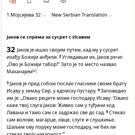
1 Мојсијева 32
New Serbian Translation
Јаков се спрема за сусрет с Исавом
32
Јаков је ишао својим путем, кад му у сусрет
изађу Божији анђели.
2
Угледавши их, Јаков рече:
„Ово је Божији табор!“ Зато је то место назвао
Маханајим
[
a
]
.
3
Јаков је пред собом послао гласнике своме брату
Исаву у земљу Сир, у едомску пустару.
4
Заповедио
им је: „Овако реците моме господару Исаву: ’Овако
каже твој слуга Јаков: Живео сам у туђини код
Лавана и тамо сам се задржао све до сад.
5
Стекао
сам волове, магарце, овце, слуге и слушкиње.
Шаљем ову поруку моме господару, не бих ли
стекао твоју наклоност.’“