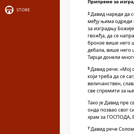
Припреме за изгр
STORE
2
Давид нареди да с
међу њима одреди 
за изградњу Божиј
гвожђа, да се напра
бронзе више него 
дебала, више него 
Тирци донели мног
5
Давид рече: »Мој 
који треба да се с
величанствен, слава
све спремити за ње
Тако је Давид пре 
онда позвао свог с
храм за ГОСПОДА, 
7
Давид рече Соломо