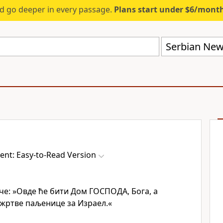
d go deeper in every passage.
Plans start under $6/mont
nt: Easy-to-Read Version
че: »Овде ће бити Дом ГОСПОДА, Бога, а
 жртве паљенице за Израел.«