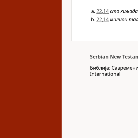
22,14
сто хиљад
22,14
милион та
Serbian New Testam
Библија: Савремени
International