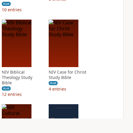
PLUS
10
entries
NIV Biblical
NIV Case for Christ
Theology Study
Study Bible
Bible
PLUS
4
entries
PLUS
12
entries