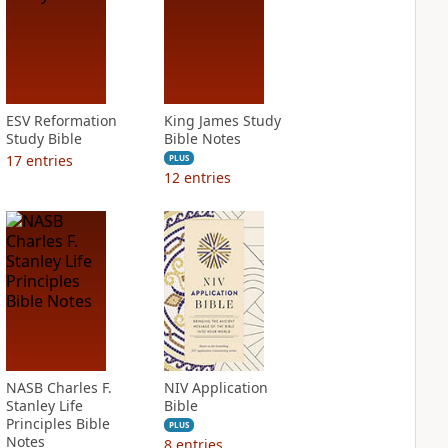
ESV Reformation
King James Study
Study Bible
Bible Notes
17
entries
PLUS
12
entries
NASB Charles F.
NIV Application
Stanley Life
Bible
Principles Bible
PLUS
Notes
8
entries