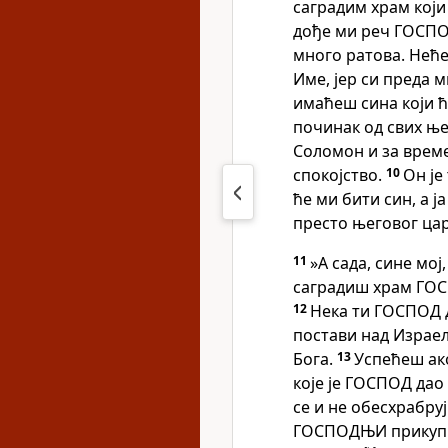
саградим храм кој
дође ми реч ГОСПО
много ратова. Неће
Име, јер си преда 
имаћеш сина који ћ
починак од свих ње
Соломон и за врем
спокојство.
10
Он је
ће ми бити син, а ј
престо његовог цар
11
»А сада, сине мој
саградиш храм ГОСП
12
Нека ти ГОСПОД 
постави над Израе
Бога.
13
Успећеш ак
које је ГОСПОД дао 
се и не обесхрабруј
ГОСПОДЊИ прикупи