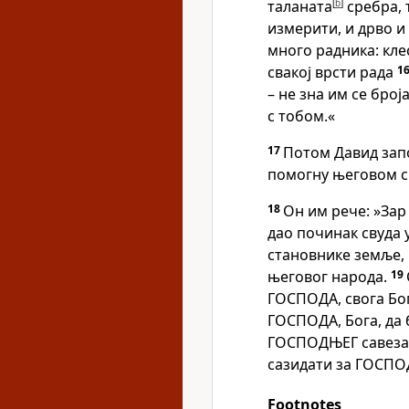
таланата
[
b
]
сребра, 
измерити, и дрво и
много радника: клес
свакој врсти рада
1
– не зна им се број
с тобом.«
17
Потом Давид зап
помогну његовом с
18
Он им рече: »Зар 
дао починак свуда у
становнике земље,
његовог народа.
19
ГОСПОДА, свога Бо
ГОСПОДА, Бога, да 
ГОСПОДЊЕГ савеза и
сазидати за ГОСПО
Footnotes