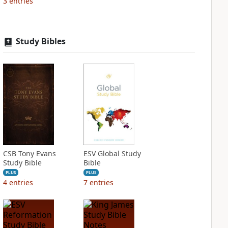
3
entries
Study Bibles
CSB Tony Evans
ESV Global Study
Study Bible
Bible
PLUS
PLUS
4
entries
7
entries