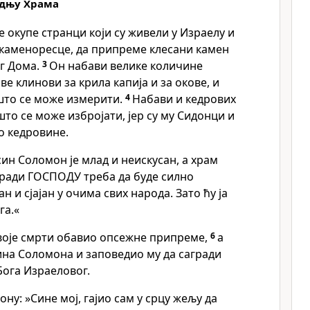
адњу Храма
е окупе странци који су живели у Израелу и
каменоресце, да припреме клесани камен
ег Дома.
3
Он набави велике количине
ве клинови за крила капија и за окове, и
што се може измерити.
4
Набави и кедрових
што се може избројати, јер су му Сидонци и
о кедровине.
син Соломон је млад и неискусан, а храм
агради ГОСПОДУ треба да буде силно
н и сјајан у очима свих народа. Зато ћу ја
га.«
своје смрти обавио опсежне припреме,
6
а
ина Соломона и заповедио му да сагради
Бога Израеловог.
ну: »Сине мој, гајио сам у срцу жељу да