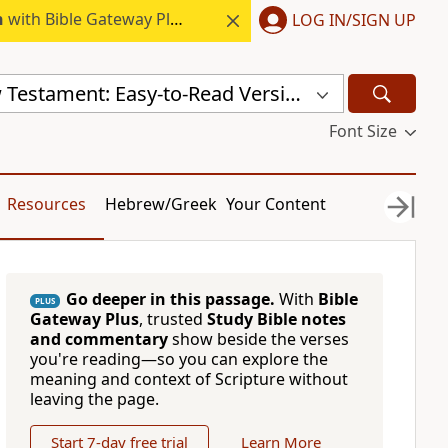
h
with Bible Gateway Plus.
LOG IN/SIGN UP
Serbian New Testament: Easy-to-Read Version (ERV-SR)
Font Size
Resources
Hebrew/Greek
Your Content
Go deeper in this passage.
With
Bible
PLUS
Gateway Plus
, trusted
Study Bible notes
and commentary
show beside the verses
you're reading—so you can explore the
meaning and context of Scripture without
leaving the page.
Start 7-day free trial
Learn More