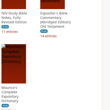
NIV Study Bible
Expositor's Bible
Notes, Fully
Commentary
Revised Edition
(Abridged Edition):
Old Testament
PLUS
11
entries
PLUS
14
entries
Mounce's
Complete
Expository
Dictionary
PLUS