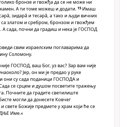
толико бронзе и гвожђа да се не може ни
 камен. А ти томе можеш и додати.
15
Имаш
арâ, зидарâ и тесарâ, а тако и људи вичних
6
са златом и сребром, бронзом и гвожђем
а. А сада, почни да градиш и нека је ГОСПОД
оведи свим израелским поглаварима да
ину Соломону.
није ГОСПОД, ваш Бог, уз вас? Зар вам није
наоколо? Јер, он ми је предао у руке
 и они су сада поданици ГОСПОДА и
Сада се срцем и душом посветите тражењу
га. Почните да градите светилиште
бисте могли да донесете Ковчег
 свете Божије предмете у храм који ће се
ДЊЕ Име.«