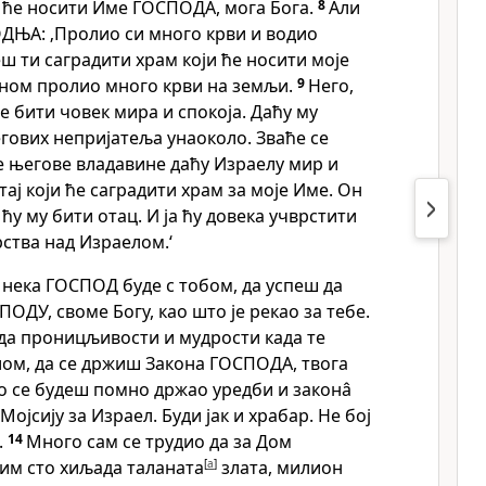
и ће носити Име ГОСПОДА, мога Бога.
8
Али
ДЊА: ‚Пролио си много крви и водио
ш ти саградити храм који ће носити моје
мном пролио много крви на земљи.
9
Него,
е бити човек мира и спокоја. Даћу му
гових непријатеља унаоколо. Зваће се
е његове владавине даћу Израелу мир и
 тај који ће саградити храм за моје Име. Он
а ћу му бити отац. И ја ћу довека учврстити
ства над Израелом.‘
, нека ГОСПОД буде с тобом, да успеш да
ОДУ, своме Богу, као што је рекао за тебе.
да проницљивости и мудрости када те
лом, да се држиш Закона ГОСПОДА, твога
о се будеш помно држао уредби и законâ
Мојсију за Израел. Буди јак и храбар. Не бој
.
14
Много сам се трудио да за Дом
м сто хиљада таланата
[
a
]
злата, милион