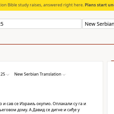
ion Bible study raises, answered right here.
Plans start u
New Serbian
 25
New Serbian Translation
о и сав се Израиљ окупио. Оплакали су га и
његовом дому. А Давид се дигне и сиђе у