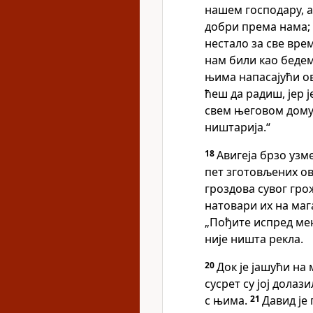
нашем господару, а
добри према нама; 
нестало за све вре
нам били као бедем
њима напасајући о
ћеш да радиш, јер 
свем његовом дому.
ништарија.“
18
Авигеја брзо узм
пет зготовљених ов
гроздова сувог гро
натовари их на маг
„Пођите испред мен
није ништа рекла.
20
Док је јашући на
сусрет су јој долаз
с њима.
21
Давид је