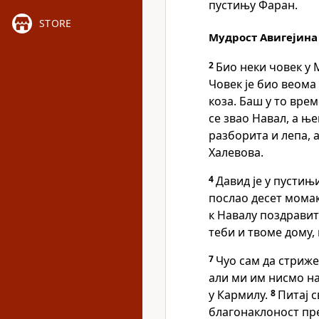
пустињу Фаран.
STORE
Мудрост Авигејина
2
Био неки човек у 
Човек је био веома 
коза. Баш у то врем
се звао Навал, а ње
разборита и лепа, а
Халевова.
4
Давид је у пустињ
послао десет момак
к Навалу поздравит
теби и твоме дому,
7
Чуо сам да стриже
али ми им нисмо на
у Кармилу.
8
Питај с
благонаклоност пр