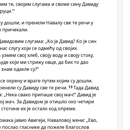
лим те, својим слугама и своме сину Давиду
руци.’“
 дошли, и пренели Навалу све те речи у
у причекали.
авидовим слугама: „Ко је Давид? Ко је син
анас слугу који се одмећу од својих
 узмем свој хлеб, своју воду и своју стоку,
људе који ми стрижу овце, да бих то дао
 знам одакле су?“
е окрену и врате путем којим су дошли.
ренели су Давиду све те речи.
13
Тада Давид
: „Нека свако припаше свој мач!“ Давид је
ој мач. За Давидом је отишло око четири
 стотине их је остало код опреме.
момака јавио Авигеји, Наваловој жени: „Ево,
е послао гласнике да пожеле благослов