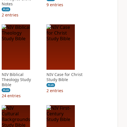
Notes
9
entries
PLUS
2
entries
NIV Biblical
NIV Case for Christ
Theology Study
Study Bible
Bible
PLUS
2
entries
PLUS
24
entries