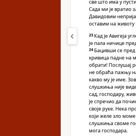
све што има у пуст
Сада ми је вратио 
Давидовим непријат
оставим на животу 
23
Кад је Авигеја уг
је пала ничице пре
24
Бацивши се пред 
кривица падне на м
обрати! Послушај р
не обраћа пажњу на
какво му је име. Зов
слушкиња није виде
сад, господару, жив
је спречио да почи
своје руке. Нека пр
који желе зло моме
слушкиња своме гос
мога господара.