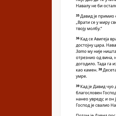
Навалу не би остал
35
Давид је примио о
„Врати се у миру св
твоју молбу.“
36
Кад се Авигеја вр
достојну цара. Нава
Зато
му није ништа
отрезнио од вина, 
догодило. Тада га и
као камен.
38
Десета
умре.
39
Кад је Давид чуо д
благословен Господ 
нанео увреду; и он 
Господ је свалио На
Потом је Давид посл