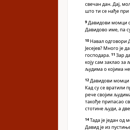
свечан дан. Дај, мо
што ти се нађе при 
9
Давидови момци су
Давидово име, па с
10
Навал одговори Д
Јесејев? Много је д
господара.
11
Зар да
коју сам заклао за 
људима о којима не
12
Давидови момци с
Кад су се вратили п
рече својим људима
такође припасао св
стотине људи, а две
14
Тада је један од 
Давид је из пустињ