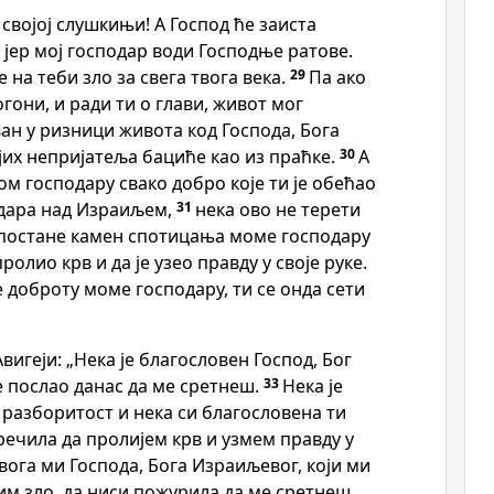
својој слушкињи! А Господ ће заиста
, јер мој господар води Господње ратове.
е на теби зло за свега твога века.
29
Па ако
огони, и ради ти о глави, живот мог
ан у ризници живота код Господа, Бога
ојих непријатеља бациће као из праћке.
30
А
ом господару свако добро које ти је обећао
адара над Израиљем,
31
нека ово не терети
о постане камен спотицања моме господару
ролио крв и да је узео правду у своје руке.
е доброту моме господару, ти се онда сети
вигеји: „Нека је благословен Господ, Бог
је послао данас да ме сретнеш.
33
Нека је
 разборитост и нека си благословена ти
речила да пролијем крв и узмем правду у
вога ми Господа, Бога Израиљевог, који ми
ним зло, да ниси пожурила да ме сретнеш,