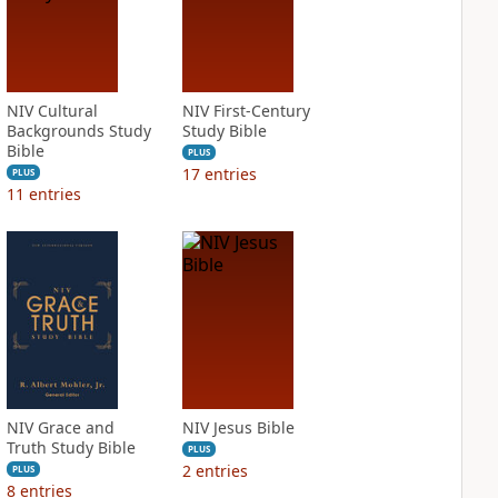
NIV Cultural
NIV First-Century
Backgrounds Study
Study Bible
Bible
PLUS
17
entries
PLUS
11
entries
NIV Grace and
NIV Jesus Bible
Truth Study Bible
PLUS
2
entries
PLUS
8
entries