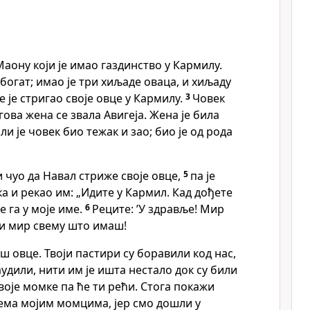
Маону који је имао газдинство у Кармилу.
богат; имао је три хиљаде оваца, и хиљаду
е је стригао своје овце у Кармилу.
3
Човек
гова жена се звала Авигеја. Жена је била
ли је човек био тежак и зао; био је од рода
и чуо да Навал стриже своје овце,
5
па је
а и рекао им: „Идите у Кармил. Кад дођете
е га у моје име.
6
Реците: ’У здравље! Мир
 и мир свему што имаш!
ш овце. Твоји пастири су боравили код нас,
удили, нити им је ишта нестало док су били
воје момке па ће ти рећи. Стога покажи
ема мојим момцима, јер смо дошли у