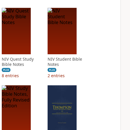
NIV Quest Study
NIV Student Bible
Bible Notes
Notes
PLUS
PLUS
8
entries
2
entries