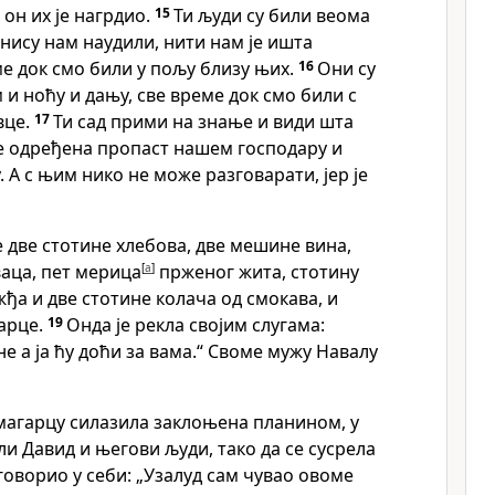
 он их је нагрдио.
15
Ти људи су били веома
нису нам наудили, нити нам је ишта
ме док смо били у пољу близу њих.
16
Они су
 и ноћу и дању, све време док смо били с
вце.
17
Ти сад прими на знање и види шта
је одређена пропаст нашем господару и
 А с њим нико не може разговарати, јер је
е две стотине хлебова, две мешине вина,
аца, пет мерица
[
a
]
прженог жита, стотину
жђа и две стотине колача од смокава, и
арце.
19
Онда је рекла својим слугама:
е а ја ћу доћи за вама.“ Своме мужу Навалу
 магарцу силазила заклоњена планином, у
или Давид и његови људи, тако да се сусрела
 говорио у себи: „Узалуд сам чувао овоме