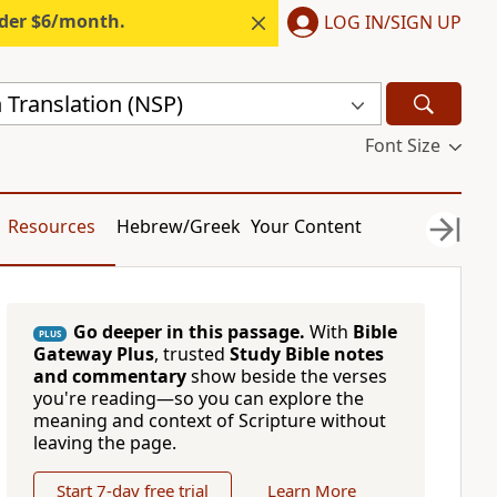
nder $6/month.
LOG IN/SIGN UP
 Translation (NSP)
Font Size
Resources
Hebrew/Greek
Your Content
Go deeper in this passage.
With
Bible
PLUS
Gateway Plus
, trusted
Study Bible notes
and commentary
show beside the verses
you're reading—so you can explore the
meaning and context of Scripture without
leaving the page.
Start 7-day free trial
Learn More