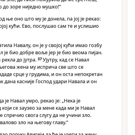
о до зоре ниједно мушко!“
д ње оно што му је донела, па јој је рекао:
ојој кући. Ево, послушао сам те и услишио
атила Навалу, он је у својој кући имао гозбу
л је био добре воље јер је био веома пијан.
 рекла до јутра.
37
Ујутру, кад се Навал
његова жена му исприча све што се
здаде срце у грудима, и он оста непокретан
к дана касније Господ удари Навала и он
а је Навал умро, рекао је: „Нека је
који се заузео за мене када ми је Навал
је спречио свога слугу да не учини зло.
валово зло на његову главу.“
ао поруку Авигеји да ће је узети за жену.