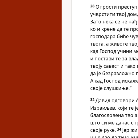
28
Опрости преступ 
учврстити твој дом
Зато нека се не нађ
ко и крене да те пр
господара биће чув
твога, а животе тв
кад Господ учини м
и постави те за вл
твоју савест и так
да је безразложно п
А кад Господ искаж
своје слушкиње.“
32
Давид одговори А
Израиљев, који те 
благословена твоја
што си ме данас сп
своје руке.
34
Јер жи
није дао да ти учи