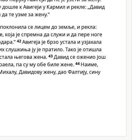
у дошле к Авигеји у Кармил и рекле: „Давид
 да те узме за жену.“
, поклонила се лицем до земље, и рекла:
, која је спремна да служи и да пере ноге
одара.“
42
Авигеја је брзо устала и узјахала
х слушкиња ју је пратило. Тако је отишла
стала његова жена.
43
Давид се оженио још
раела, па су му обе биле жене.
44
Наиме,
 Михалу, Давидову жену, дао Фалтију, сину