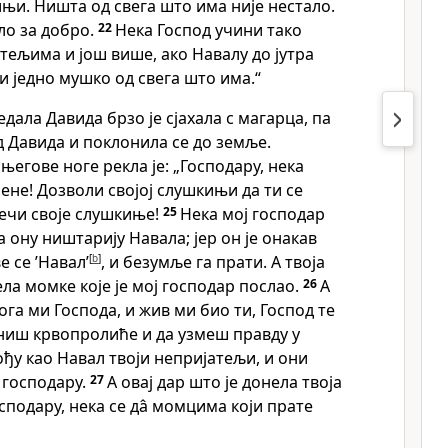
ињи. Ништа од свега што има није нестало.
зло за добро.
22
Нека Господ учини тако
ељима и још више, ако Навалу до јутра
и једно мушко од свега што има.“
ледала Давида брзо је сјахала с магарца, па
д Давида и поклонила се до земље.
његове ноге рекла је: „Господару, нека
ене! Дозволи својој слушкињи да ти се
ечи своје слушкиње!
25
Нека мој господар
 ону ништарију Навала; јер он је онакав
е се ’Навал’
[
b
]
, и безумље га прати. А твоја
ла момке које је мој господар послао.
26
А
ога ми Господа, и жив ми био ти, Господ те
ниш крвопролиће и да узмеш правду у
ођу као Навал твоји непријатељи, и они
 господару.
27
А овај дар што је донела твоја
подару, нека се да̂ момцима који прате