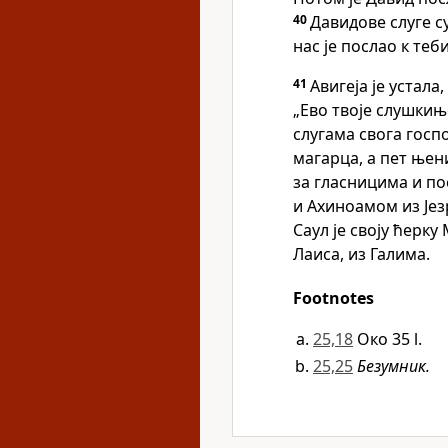
40
Давидове слуге с
нас је послао к теби
41
Авигеја је устала
„Ево твоје слушкиње
слугама свога госп
магарца, а пет њени
за гласницима и по
и Ахиноамом из Јез
Саул је своју ћерку
Лаиса, из Галима.
Footnotes
25,18
Око 35 l.
25,25
Безумник.