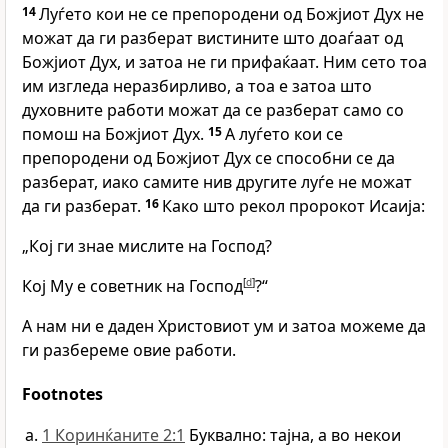
14
Луѓето кои не се препородени од Божјиот Дух не
можат да ги разберат вистините што доаѓаат од
Божјиот Дух, и затоа не ги прифаќаат. Ним сето тоа
им изгледа неразбирливо, а тоа е затоа што
духовните работи можат да се разберат само со
помош на Божјиот Дух.
15
А луѓето кои се
препородени од Божјиот Дух се способни се да
разберат, иако самите нив другите луѓе не можат
да ги разберат.
16
Како што рекол пророкот Исаија:
„Кој ги знае мислите на Господ?
Кој Му е советник на Господ
[
d
]
?“
А нам ни е даден Христовиот ум и затоа можеме да
ги разбереме овие работи.
Footnotes
1 Коринќаните 2:1
Буквално: тајна, а во некои