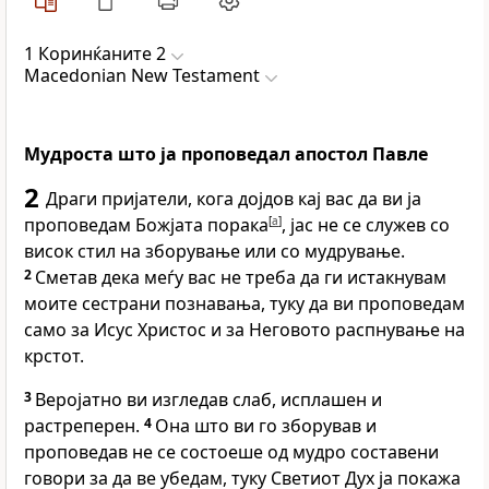
1 Коринќаните 2
Macedonian New Testament
Мудроста што ја проповедал апостол Павле
2
Драги пријатели, кога дојдов кај вас да ви ја
проповедам Божјата порака
[
a
]
, јас не се служев со
висок стил на зборување или со мудрување.
2
Сметав дека меѓу вас не треба да ги истакнувам
моите сестрани познавања, туку да ви проповедам
само за Исус Христос и за Неговото распнување на
крстот.
3
Веројатно ви изгледав слаб, исплашен и
растреперен.
4
Она што ви го зборував и
проповедав не се состоеше од мудро составени
говори за да ве убедам, туку Светиот Дух ја покажа