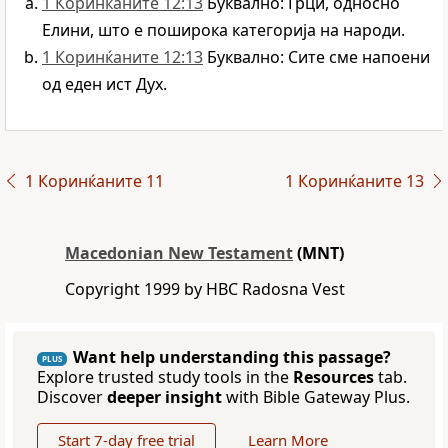
1 Коринќаните 12:13
Буквално: Грци, односно
Елини, што е поширока категорија на народи.
1 Коринќаните 12:13
Буквално: Сите сме напоени
од еден ист Дух.
1 Коринќаните 11
1 Коринќаните 13
Macedonian New Testament
(MNT)
Copyright 1999 by HBC Radosna Vest
Want help understanding this passage?
PLUS
Explore trusted study tools in the
Resources
tab.
Discover
deeper insight
with Bible Gateway Plus.
Start 7-day free trial
Learn More