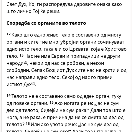
Свет Дух, Кој ги распоредува даровите онака како
што лично Тој ќе реши.
Споредба со органите во телото
12
Како што едно живо тело е составено од многу
органи и сите тие многубројни органи сочинуваат
едно исто тело, така е и со Црквата, која е Христово
тело.
13
Нас не има Евреи и припадници на други
народи
[
a
]
, некои од нас се робови, а некои
слободни. Сепак Божјиот Дух сите нас не крсти и од
нас направи едно тело. Секој од нас го прими
истиот Дух
[
b
]
.
14
Телото не е составено само од еден орган, туку
од повеќе органи.
15
Ако ногата рече: „Јас не сум
дел од телото, бидејќи не сум рака!“ Дали тоа што е
нога, а не рака, е причина да не се смета за дел од
телото?
16
Или ако увото рече: „Јас не сум дел од
телото, бидејќи не сум око!“ Дали тоа што е уво, а