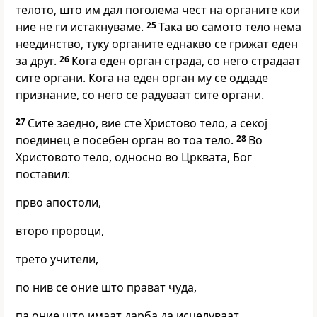
телото, што им дал поголема чест на органите кои
ние не ги истакнуваме.
25
Така во самото тело нема
неединство, туку органите еднакво се грижат еден
за друг.
26
Кога еден орган страда, со него страдаат
сите органи. Кога на еден орган му се оддаде
признание, со него се радуваат сите органи.
27
Сите заедно, вие сте Христово тело, а секој
поединец е посебен орган во тоа тело.
28
Во
Христовото тело, односно во Црквата, Бог
поставил:
прво апостоли,
второ пророци,
трето учители,
по нив се оние што прават чуда,
па оние што имаат дарба да исцелуваат,