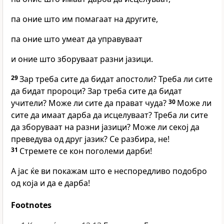
па оние што им помагаат на другите,
па оние што умеат да управуваат
и оние што зборуваат разни јазици.
29
Зар треба сите да бидат апостоли? Треба ли сите
да бидат пророци? Зар треба сите да бидат
учители? Може ли сите да прават чуда?
30
Може ли
сите да имаат дарба да исцелуваат? Треба ли сите
да зборуваат на разни јазици? Може ли секој да
преведува од друг јазик? Се разбира, не!
31
Стремете се кон поголеми дарби!
А јас ќе ви покажам што е неспоредливо подобро
од која и да е дарба!
Footnotes