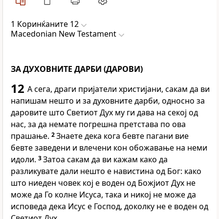
1 Коринќаните 12
Macedonian New Testament
ЗА ДУХОВНИТЕ ДАРБИ (ДАРОВИ)
12
А сега, драги пријатели христијани, сакам да ви
напишам нешто и за духовните дарби, односно за
даровите што Светиот Дух му ги дава на секој од
нас, за да немате погрешна претстава по ова
прашање.
2
Знаете дека кога бевте пагани вие
бевте заведени и влечени кон обожавање на неми
идоли.
3
Затоа сакам да ви кажам како да
разликувате дали нешто е навистина од Бог: како
што ниеден човек кој е воден од Божјиот Дух не
може да Го колне Исуса, така и никој не може да
исповеда дека Исус е Господ, доколку не е воден од
Светиот Дух.