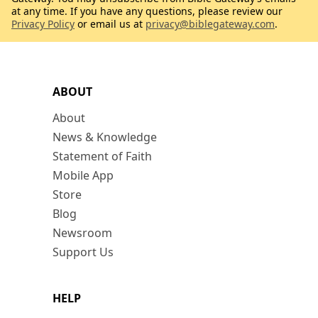
at any time. If you have any questions, please review our
Privacy Policy
or email us at
privacy@biblegateway.com
.
ABOUT
About
News & Knowledge
Statement of Faith
Mobile App
Store
Blog
Newsroom
Support Us
HELP