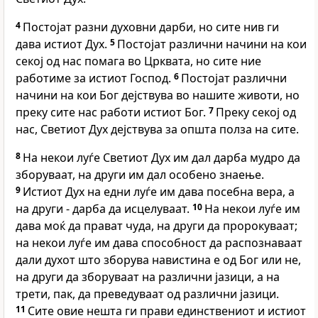
4
Постојат разни духовни дарби, но сите нив ги
дава истиот Дух.
5
Постојат различни начини на кои
секој од нас помага во Црквата, но сите ние
работиме за истиот Господ.
6
Постојат различни
начини на кои Бог дејствува во нашите животи, но
преку сите нас работи истиот Бог.
7
Преку секој од
нас, Светиот Дух дејствува за општа полза на сите.
8
На некои луѓе Светиот Дух им дал дарба мудро да
зборуваат, на други им дал особено знаење.
9
Истиот Дух на едни луѓе им дава посебна вера, а
на други - дарба да исцелуваат.
10
На некои луѓе им
дава моќ да прават чуда, на други да пророкуваат;
на некои луѓе им дава способност да распознаваат
дали духот што зборува навистина е од Бог или не,
на други да зборуваат на различни јазици, а на
трети, пак, да преведуваат од различни јазици.
11
Сите овие нешта ги прави единствениот и истиот