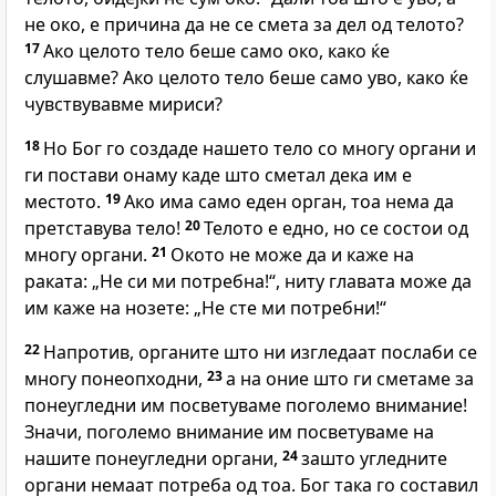
не око, е причина да не се смета за дел од телото?
17
Ако целото тело беше само око, како ќе
слушавме? Ако целото тело беше само уво, како ќе
чувствувавме мириси?
18
Но Бог го создаде нашето тело со многу органи и
ги постави онаму каде што сметал дека им е
местото.
19
Ако има само еден орган, тоа нема да
претставува тело!
20
Телото е едно, но се состои од
многу органи.
21
Окото не може да и каже на
раката: „Не си ми потребна!“, ниту главата може да
им каже на нозете: „Не сте ми потребни!“
22
Напротив, органите што ни изгледаат послаби се
многу понеопходни,
23
а на оние што ги сметаме за
понеугледни им посветуваме поголемо внимание!
Значи, поголемо внимание им посветуваме на
нашите понеугледни органи,
24
зашто угледните
органи немаат потреба од тоа. Бог така го составил