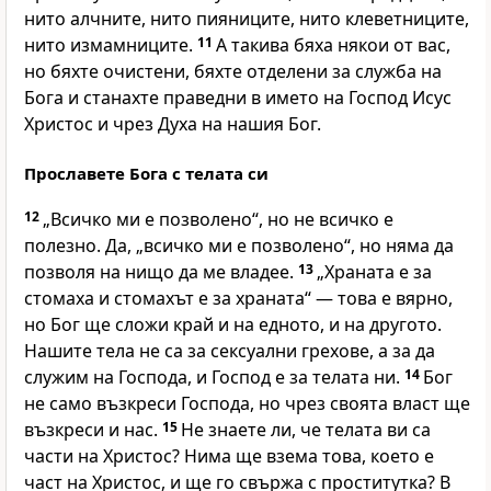
нито алчните, нито пияниците, нито клеветниците,
нито измамниците.
11
А такива бяха някои от вас,
но бяхте очистени, бяхте отделени за служба на
Бога и станахте праведни в името на Господ Исус
Христос и чрез Духа на нашия Бог.
Прославете Бога с телата си
12
„Всичко ми е позволено“, но не всичко е
полезно. Да, „всичко ми е позволено“, но няма да
позволя на нищо да ме владее.
13
„Храната е за
стомаха и стомахът е за храната“ — това е вярно,
но Бог ще сложи край и на едното, и на другото.
Нашите тела не са за сексуални грехове, а за да
служим на Господа, и Господ е за телата ни.
14
Бог
не само възкреси Господа, но чрез своята власт ще
възкреси и нас.
15
Не знаете ли, че телата ви са
части на Христос? Нима ще взема това, което е
част на Христос, и ще го свържа с проститутка? В