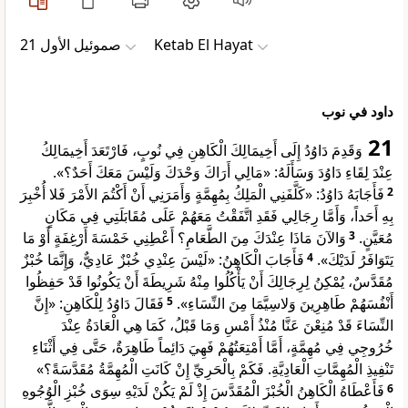
ﺻﻤﻮﺋﻴﻞ ﺍﻷﻭﻝ 21
Ketab El Hayat
داود في نوب
21
وَقَدِمَ دَاوُدُ إِلَى أَخِيمَالِكَ الْكَاهِنِ فِي نُوبٍ، فَارْتَعَدَ أَخِيمَالِكُ
عِنْدَ لِقَاءِ دَاوُدَ وَسَأَلَهُ: «مَالِي أَرَاكَ وَحْدَكَ وَلَيْسَ مَعَكَ أَحَدٌ؟».
فَأَجَابَهُ دَاوُدُ: «كَلَّفَنِي الْمَلِكُ بِمُهِمَّةٍ وَأَمَرَنِي أَنْ أَكْتُمَ الأَمْرَ فَلا أُخْبِرَ
2
بِهِ أَحَداً، وَأَمَّا رِجَالِي فَقَدِ اتَّفَقْتُ مَعَهُمْ عَلَى مُقَابَلَتِي فِي مَكَانٍ
وَالآنَ مَاذَا عِنْدَكَ مِنَ الطَّعَامِ؟ أَعْطِنِي خَمْسَةَ أَرْغِفَةٍ أَوْ مَا
3
مُعَيَّنٍ.
فَأَجَابَ الْكَاهِنُ: «لَيْسَ عِنْدِي خُبْزٌ عَادِيٌّ، وَإِنَّمَا خُبْزٌ
4
يَتَوَافَرُ لَدَيْكَ».
مُقَدَّسٌ، يُمْكِنُ لِرِجَالِكَ أَنْ يَأْكُلُوا مِنْهُ شَرِيطَةَ أَنْ يَكُونُوا قَدْ حَفِظُوا
فَقَالَ دَاوُدُ لِلْكَاهِنِ: «إِنَّ
5
أَنْفُسَهُمْ طَاهِرِينَ وَلاسِيَّمَا مِنَ النِّسَاءِ».
النِّسَاءَ قَدْ مُنِعْنَ عَنَّا مُنْذُ أَمْسِ وَمَا قَبْلُ، كَمَا هِي الْعَادَةُ عِنْدَ
خُرُوجِي فِي مُهِمَّةٍ، أَمَّا أَمْتِعَتُهُمْ فَهِيَ دَائِماً طَاهِرَةٌ، حَتَّى فِي أَثْنَاءِ
تَنْفِيذِ الْمُهِمَّاتِ الْعَادِيَّةِ. فَكَمْ بِالْحَرِيِّ إِنْ كَانَتِ الْمُهِمَّةُ مُقَدَّسَةً؟»
فَأَعْطَاهُ الْكَاهِنُ الْخُبْزَ الْمُقَدَّسَ إِذْ لَمْ يَكُنْ لَدَيْهِ سِوَى خُبْزِ الْوُجُوهِ
6