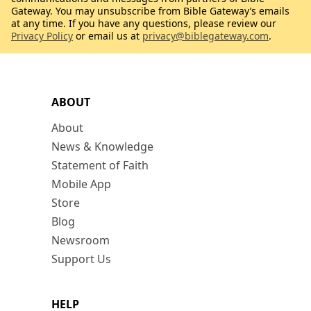
Gateway. You may unsubscribe from Bible Gateway’s emails
at any time. If you have any questions, please review our
Privacy Policy
or email us at
privacy@biblegateway.com
.
ABOUT
About
News & Knowledge
Statement of Faith
Mobile App
Store
Blog
Newsroom
Support Us
HELP