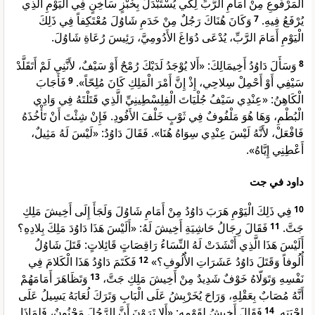
الْمَرْفُوعِ مِنْ أَمَامِ الرَّبِّ لِكَي يُسْتَبْدَلَ بِخُبْزٍ سَاخِنٍ فِي الْيَوْمِ الَّذِي
وَكَانَ هُنَاكَ رَجُلٌ مِنْ خَدَمِ شَاوُلَ مُعْتَكِفاً فِي ذَلِكَ
7
يُرْفَعُ فِيهِ.
الْيَوْمِ أَمَامَ الرَّبِّ، يُدْعَى دُوَاغَ الأَدُومِيَّ، رَئِيسَ رُعَاةِ شَاوُلَ.
وَسَأَلَ دَاوُدُ أَخِيمَالِكَ: «أَلا يُوْجَدُ لَدَيْكَ رُمْحٌ أَوْ سَيْفٌ، لأَنَّنِي لَمْ أَتَقَلَّدْ
8
فَأَجَابَ
9
سَيْفِي أَوْ أَحْمِلْ سِلاحِي، إِذْ إِنَّ أَمْرَ الْمَلِكِ كَانَ مُلِحّاً».
الْكَاهِنُ: «عِنْدِي سَيْفُ جُلْيَاتَ الْفِلِسْطِينِيِّ الَّذِي قَتَلْتَهُ فِي وَادِي
الْبُطْمِ، وَهَا هُوَ مَلْفُوفٌ فِي ثَوْبٍ خَلْفَ الأَفُودِ. فَإِنْ شِئْتَ أَنْ تَأْخُذَهُ
فَافْعَلْ، لأَنَّهُ لَيْسَ عِنْدِي سِوَاهُ هُنَا». فَقَالَ دَاوُدُ: «لَيْسَ لَهُ مَثِيلٌ،
أَعْطِنِي إِيَّاهُ».
داود في جت
فِي ذَلِكَ الْيَوْمِ هَرَبَ دَاوُدُ مِنْ أَمَامِ شَاوُلَ وَلَجَأَ إِلَى أَخِيشَ مَلِكِ
10
فَقَالَ رِجَالُ حَاشِيَةِ أَخِيشَ لَهُ: «أَلَيْسَ هَذَا دَاوُدَ مَلِكَ بِلادِهِ؟
11
جَتَّ.
أَلَيْسَ هَذَا الَّذِي أَنْشَدَتْ لَهُ النِّسَاءُ رَاقِصَاتٍ قَائِلاتٍ: قَتَلَ شَاوُلُ
فَكَتَمَ دَاوُدُ هَذَا الْكَلامَ فِي
12
أُلُوفاً وَقَتَلَ دَاوُدُ عَشَرَاتِ الأُلُوفِ؟»
وَتَظَاهَرَ أَمَامَهُمْ
13
نَفْسِهِ وَتَوَلّاهُ خَوْفٌ شَدِيدٌ مِنْ أَخِيشَ مَلِكِ جَتَّ،
أَنَّهُ مُصَابٌ بِعَقْلِهِ، وَرَاحَ يُخَرْبِشُ عَلَى الْبَابِ وَتَرَكَ لُعَابَهُ يَسِيلُ عَلَى
فَقَالَ أَخِيشُ لِقَوْمِهِ: «أَلا تَرَوْنَ أَنَّ الرَّجُلَ مَجْنُونٌ، فَلِمَاذَا
14
لِحْيَتِهِ.