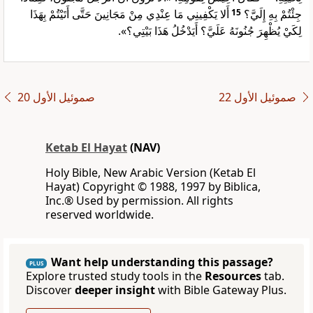
أَلا يَكْفِينِي مَا عِنْدِي مِنْ مَجَانِينَ حَتَّى أَتَيْتُمْ بِهَذَا
15
جِئْتُمْ بِهِ إِلَيَّ؟
لِكَيْ يُظْهِرَ جُنُونَهُ عَلَيَّ؟ أَيَدْخُلُ هَذَا بَيْتِي؟».
ﺻﻤﻮﺋﻴﻞ ﺍﻷﻭﻝ 22
ﺻﻤﻮﺋﻴﻞ ﺍﻷﻭﻝ 20
Ketab El Hayat
(NAV)
Holy Bible, New Arabic Version (Ketab El
Hayat) Copyright © 1988, 1997 by Biblica,
Inc.® Used by permission. All rights
reserved worldwide.
Want help understanding this passage?
PLUS
Explore trusted study tools in the
Resources
tab.
Discover
deeper insight
with Bible Gateway Plus.