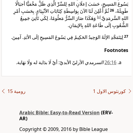
يَسُوعَ المَسِيحِ، حَسَبَ إعلَانِ اللهِ لِلسِّرِّ الَّذِي ظَلَّ مَخْفيًّا أجيَالًا
ثُمَّ أُعْلِنَ لَنَا الآنَ بِوَاسِطَةِ كِتَابَاتِ الأنْبِيَاءِ، بِحَسَبِ أمْرِ
26
طَوِيلَةً،
وَهَكَذَا صَارَ السِّرُّ مَعلُومًا، لِكَي تَأْتِيَ جَمِيعُ
]
a
[
اللهِ السَّرمَدِيِّ.
الشُّعُوبِ إلَى طَاعَةِ اللهِ بِالإيمَانِ.
لِيَتَمَجَّدِ الإلَهُ الوَحِيدُ الحَكِيمُ فِي يَسُوعَ المَسِيحِ إلَى الأبَدِ. آمِينَ.
27
Footnotes
16‏:26
السرمدي
الأزليّ الأبديّ: أيْ لَا بدَاية له وَلَا نهَاية.
ﻛﻮﺭﻧﺜﻮﺱ ﺍﻻﻭﻝ 1
ﺭﻭﻣﻴﺔ 15
Arabic Bible: Easy-to-Read Version
(ERV-
AR)
Copyright © 2009, 2016 by Bible League