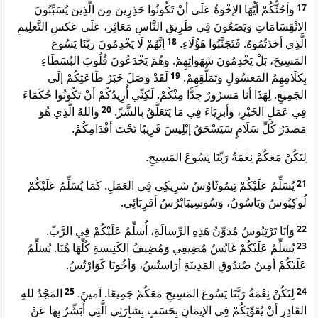
وَأحُثُّكُمْ أيُّهَا الإخْوَةُ عَلَى أنْ تَكُونُوا حَذِرِينَ مِنَ الَّذِينَ يُسَبِّبُونَ
17
الانْقِسَامَاتِ وَيَضَعُونَ فِي طَرِيقِ النَّاسِ مَعَاثِرَ، عَلَى عَكسِ التَّعلِيمِ
إنَّهُمْ لَا يَخْدِمُونَ رَبَّنَا يَسُوعَ
18
الَّذِي أخَذتُمُوهُ. فَتَجَنَّبُوا هَؤُلَاءِ.
المَسِيحَ، بَلْ يَخْدِمُونَ شَهَوَاتِهِمْ. وَهُمْ يَخْدَعُونَ قُلُوبَ البُسَطَاءِ
لَقَدْ وَصَلَ خَبَرُ طَاعَتِكُمْ إلَى
19
بِكَلَامِهِمُ المَعسُولِ وَتَمَلُّقِهِمْ.
الجَمِيعِ. لِهَذَا أنَا مَسرُورٌ جِدًّا مِنْكُمْ. لَكِنِّي أُرِيدُكُمْ أنْ تَكُونُوا حُكَمَاءَ
وَاللهُ الَّذِي هُوَ
20
فِي عَمَلِ الخَيْرِ، وَأبرِيَاءَ فِي مَا يَتَعَلَّقُ بِالشَّرِّ.
مَصدَرُ كُلِّ سَلَامٍ سَيَسْحَقُ إبْلِيسَ قَرِيبًا تَحْتَ أقْدَامِكُمْ.
لِتَكُنْ مَعَكُمْ نِعْمَةُ رَبِّنَا يَسُوعَ المَسِيحِ.
يُسَلِّمُ عَلَيْكُمْ تِيمُوثَاوُسُ شَرِيكِي فِي العَمَلِ. كَمَا يُسَلِّمُ عَلَيْكُمْ
21
لُوكِيُوسُ وَيَاسُونُ، وَسُوسِيبَابْرُسُ أقرِبَائِي.
وَأنَا تَرْتِيُوسُ مُدَوِّنُ هَذِهِ الرِّسَالَةِ، أُسَلِّمُ عَلَيْكُمْ فِي الرَّبِّ.
22
يُسَلِّمُ عَلَيْكُمْ غَايُسُ مُضِيفِي وَمُضِيفُ الكَنِيسَةِ كُلِّهَا هُنَا. يُسَلِّمُ
23
عَلَيْكُمْ أمِينُ صُندُوقِ المَدِينَةِ أرَاستُسُ، وَأخُونَا كَوَارْتُسُ.
المَجْدُ للهِ
25
لِتَكُنْ نِعْمَةُ رَبَّنَا يَسُوعَ المَسِيحِ مَعَكُمْ جَمِيعًا. آمينَ.
24
القَادِرِ أنْ يُقَوِّيَكُمْ فِي الإيمَانِ بِحَسَبِ بِشَارَتِي الَّتِي أُبَشِّرُ بِهَا عَنْ