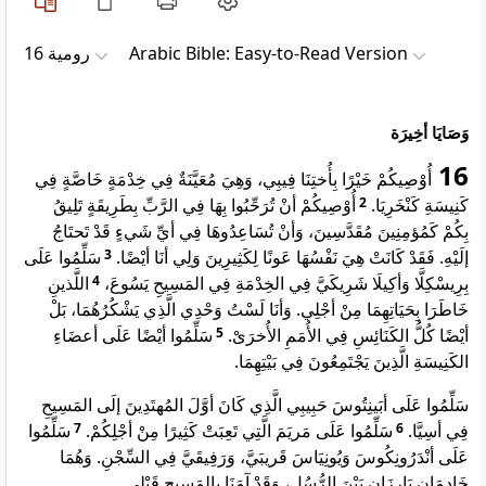
ﺭﻭﻣﻴﺔ 16
Arabic Bible: Easy-to-Read Version
وَصَايَا أخِيرَة
16
أُوْصِيكُمْ خَيْرًا بِأُختِنَا فِيبِي، وَهِيَ مُعَيَّنَةٌ فِي خِدْمَةٍ خَاصَّةٍ فِي
أُوْصِيكُمْ أنْ تُرَحِّبُوا بِهَا فِي الرَّبِّ بِطَرِيقَةٍ تَلِيقُ
2
كَنِيسَةِ كَنْخَرِيَا.
بِكُمْ كَمُؤمِنِينَ مُقَدَّسِينَ، وَأنْ تُسَاعِدُوهَا فِي أيِّ شَيءٍ قَدْ تَحتَاجُ
سَلِّمُوا عَلَى
3
إلَيْهِ. فَقَدْ كَانَتْ هِيَ نَفْسُهَا عَونًا لِكَثِيرِينَ وَلِي أنَا أيْضًا.
اللَّذينِ
4
بِرِيسْكِلَّا وَأكِيلَا شَرِيكَيَّ فِي الخِدْمَةِ فِي المَسِيحِ يَسُوعَ،
خَاطَرَا بِحَيَاتِهِمَا مِنْ أجْلِي. وَأنَا لَسْتُ وَحْدِي الَّذِي يَشْكُرُهُمَا، بَلْ
سَلِّمُوا أيْضًا عَلَى أعضَاءِ
5
أيْضًا كُلُّ الكَنَائِسِ فِي الأُمَمِ الأُخرَىْ.
الكَنِيسَةِ الَّذِينَ يَجْتَمِعُونَ فِي بَيْتِهِمَا.
سَلِّمُوا عَلَى أبَينِتُوسَ حَبِيبِي الَّذِي كَانَ أوَّلَ المُهتَدِينَ إلَى المَسِيحِ
سَلِّمُوا
7
سَلِّمُوا عَلَى مَريَمَ الَّتِي تَعِبَتْ كَثِيرًا مِنْ أجْلِكُمْ.
6
فِي أسِيَّا.
عَلَى أنْدَرُونِكُوسَ وَيُونِيَاسَ قَريبَيَّ، وَرَفِيقَيَّ فِي السِّجْنِ. وَهُمَا
خَادِمَانِ بَارِزَانِ بَيْنَ الرُّسُلِ، وَقَدْ آمَنَا بِالمَسِيحِ قَبْلِي.