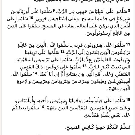
سَلِّمُوا عَلَى أُورْبَانُوسَ
9
سَلِّمُوا عَلَى أمْبِلِيَاسَ حَبِيبِي فِي الرَّبِّ.
8
سَلِّمُوا عَلَى
10
شَرِيكِنَا فِي خِدْمَةِ المَسِيحِ، وَعَلَى إسْتَاخِيسَ حَبِيبِي.
أبَلِّسَ الَّذِي بَرهَنَ عَلَى أصَالَةِ إيمَانِهِ فِي المَسِيحِ. سَلِّمُوا عَلَى الَّذِينَ
مِنْ عَائِلَةِ أرِسْتُوبُولُوسَ.
سَلِّمُوا عَلَى هِيرُودِيُونَ قَرِيبِي. سَلِّمُوا عَلَى الَّذِينَ مِنْ عَائِلَةِ
11
سَلِّمُوا عَلَى تَرِيفَينَا
12
نَرْكِسُّوسَ الَّذِينَ يَنْتَمُونَ إلَى الرَّبِّ.
وَتَرِيفُوسَا العَامِلَتَيْنِ بِجِدٍّ لِلرَّبِّ. سَلِّمُوا عَلَى بَرْسِيسَ المَحْبُوبَةِ،
سَلِّمُوا عَلَى رُوفُسَ، ذَلِكَ المُؤمِنِ
13
الَّتِي تَعِبَتْ كَثِيرًا لِلرَّبِّ.
سَلِّمُوا عَلَى
14
المُتَمَيِّزِ، وَعَلَى أُمِّهِ الَّتِي هِيَ بِمَثَابَةِ أُمٍّ لِي أنَا أيْضًا.
أسِينْكِرِيتُسَ وَفلِيغُونَ وَهَرْمَاسَ وَبَتْرُوبَاسَ وَهَرْمِيسَ وَالإخوَةِ
الَّذِينَ مَعَهُمْ.
سَلِّمُوا عَلَى فِيلُولُوغُسَ وَجُوليَا وَنِيرِيُوسَ وَأُختِهِ، وَأُولُمْبَاسَ،
15
سَلِّمُوا بَعْضُكُمْ
16
وعَلَىْ جَمِيعِ المُؤمِنِينَ المُقَدَّسِينَ الَّذِينَ مَعَهُمْ.
عَلَى بَعْضٍ بِقُبلَةٍ مُقَدَّسَةٍ.
تُسَلِّمُ عَلَيْكُمْ جَمِيعُ كَنَائِسِ المَسِيحِ.